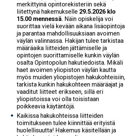
merkittyinä opintorekisteriin sekä
liitettynä hakemukselle
29.5.2026 klo
15.00 mennessä
. Näin opiskelija voi
suorittaa vielä kevään aikana lisäopintoja
ja parantaa mahdollisuuksiaan avoimen
väylän valinnassa. Hakijan tulee tarkistaa
määräaika liitteiden jättämiselle ja
opintojen suorittamiselle kunkin väylän
osalta Opintopolun hakutiedoista. Mikäli
haet avoimen yliopiston väylän kautta
myös muiden yliopistojen hakukohteisiin,
tarkista kunkin hakukohteen määräajat ja
vaaditut liitteet erikseen, sillä eri
yliopistoissa voi olla toisistaan
poikkeavia käytäntöjä.
Kaikissa hakukohteissa liitteiden
toimitukseen tulee kiinnittää erityistä
huolellisuutta! Hakemus käsitellään ja