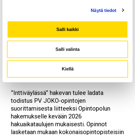
kauppatieteiden yleistä avoimen yliopiston
väylän hakukohdetta, ei sovelleta muiden
Näytä tiedot
alojen hakukohteisiin). Mikäli hakija on
suorittanut Varusmiesten johtaja- ja
Salli kaikki
kouluttajakoulutusohjelman
opintokokonaisuuden ennen 1.1.2019, tai
sen laajuus on
alle 20 op
, voidaan
Salli valinta
vaadittuihin 60 op laajuisiin avoimen
yliopiston opintoihin hyväksilukea sen
Kiellä
perusteella
5 op
.
”Inttiväylässä” hakevan tulee ladata
todistus PV JOKO-opintojen
suorittamisesta liitteeksi Opintopolun
hakemukselle kevään 2026
hakuaikataulujen mukaisesti. Opinnot
lasketaan mukaan kokonaisopintopisteisiin