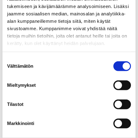
kouluttajakoulutusohjelman
tukemiseen ja kävijämäärämme analysoimiseen. Lisäksi
jaamme sosiaalisen median, mainosalan ja analytiikka-
opintokokonaisuus (PV JOKO) 20 op.
alan kumppaneillemme tietoja siitä, miten käytät
Koko 20 op:n laajuudella
sivustoamme. Kumppanimme voivat yhdistää näitä
opintokokonaisuuden suorittaneet hakijat
tietoja muihin tietoihin, joita olet antanut heille tai joita on
voivat sisällyttää opinnot
15 opintopisteen
kerätty, kun olet käyttänyt heidän palvelujaan.
laajuisina
avoimen yliopiston väylän
vaatimiin opintoihin (lasketaan mukaan
Suostumuksen
kokonaisopintopisteisiin). Myös muiden
Välttämätön
valinta
avoimen yliopiston väylän
valintaperusteiden tulee täyttyä.
Mieltymykset
Kauppatieteiden hakukohteella
Tilastot
”inttiväylässä” hakevalla huomioidaan PV
JOKO -opintoja myös hieman
suppeammalla laajuudella suoritettuna
Markkinointi
(koskee vain Vaasan yliopiston