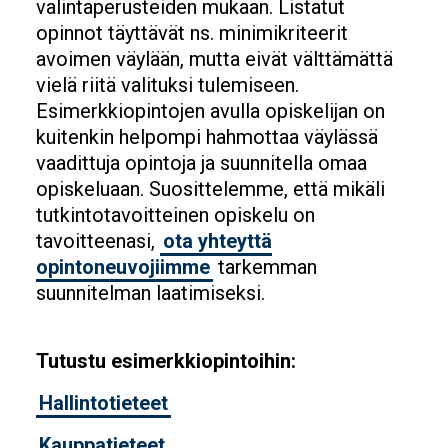
valintaperusteiden mukaan. Listatut
opinnot täyttävät ns. minimikriteerit
avoimen väylään, mutta eivät välttämättä
vielä riitä valituksi tulemiseen.
Esimerkkiopintojen avulla opiskelijan on
kuitenkin helpompi hahmottaa väylässä
vaadittuja opintoja ja suunnitella omaa
opiskeluaan. Suosittelemme, että mikäli
tutkintotavoitteinen opiskelu on
tavoitteenasi,
ota yhteyttä
opintoneuvojiimme
tarkemman
suunnitelman laatimiseksi.
Tutustu esimerkkiopintoihin:
Hallintotieteet
Kauppatieteet