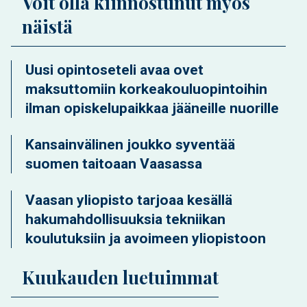
Voit olla kiinnostunut myös
näistä
Uusi opintoseteli avaa ovet
maksuttomiin korkeakouluopintoihin
ilman opiskelupaikkaa jääneille nuorille
Kansainvälinen joukko syventää
suomen taitoaan Vaasassa
Vaasan yliopisto tarjoaa kesällä
hakumahdollisuuksia tekniikan
koulutuksiin ja avoimeen yliopistoon
Kuukauden luetuimmat