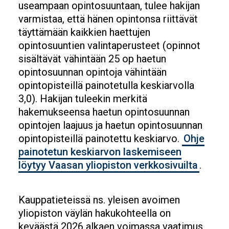
useampaan opintosuuntaan, tulee hakijan
varmistaa, että hänen opintonsa riittävät
täyttämään kaikkien haettujen
opintosuuntien valintaperusteet (opinnot
sisältävät vähintään 25 op haetun
opintosuunnan opintoja vähintään
opintopisteillä painotetulla keskiarvolla
3,0). Hakijan tuleekin merkitä
hakemukseensa haetun opintosuunnan
opintojen laajuus ja haetun opintosuunnan
opintopisteillä painotettu keskiarvo.
Ohje
painotetun keskiarvon laskemiseen
löytyy Vaasan yliopiston verkkosivuilta
.
Kauppatieteissä ns. yleisen avoimen
yliopiston väylän hakukohteella on
keväästä 2026 alkaen voimassa vaatimus,