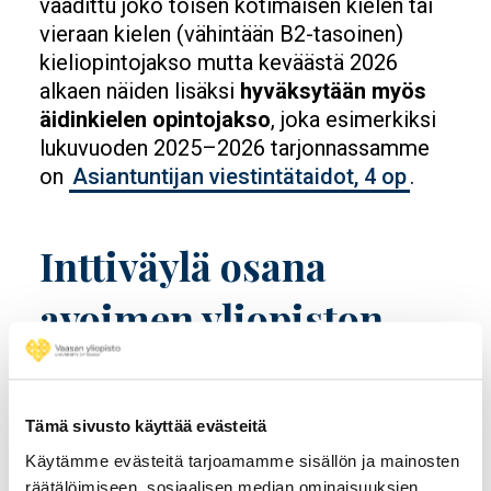
vaadittu joko toisen kotimaisen kielen tai
vieraan kielen (vähintään B2-tasoinen)
kieliopintojakso mutta keväästä 2026
alkaen näiden lisäksi
hyväksytään myös
äidinkielen opintojakso
, joka esimerkiksi
lukuvuoden 2025–2026 tarjonnassamme
on
Asiantuntijan viestintätaidot, 4 op
.
Inttiväylä osana
avoimen yliopiston
väylää
Tämä sivusto käyttää evästeitä
Ns. inttiväylässä hakevalla tulee olla
1.1.2019 jälkeen hyväksytysti suoritettu
Käytämme evästeitä tarjoamamme sisällön ja mainosten
Varusmiesten johtaja - ja
räätälöimiseen, sosiaalisen median ominaisuuksien