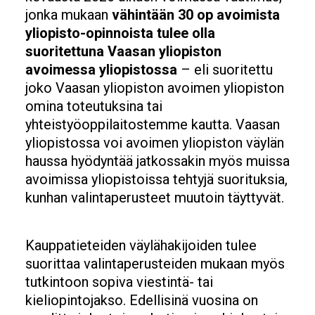
jonka mukaan
vähintään 30 op avoimista
yliopisto-opinnoista tulee olla
suoritettuna Vaasan yliopiston
avoimessa yliopistossa
– eli suoritettu
joko Vaasan yliopiston avoimen yliopiston
omina toteutuksina tai
yhteistyöoppilaitostemme kautta. Vaasan
yliopistossa voi avoimen yliopiston väylän
haussa hyödyntää jatkossakin myös muissa
avoimissa yliopistoissa tehtyjä suorituksia,
kunhan valintaperusteet muutoin täyttyvät.
Kauppatieteiden väylähakijoiden tulee
suorittaa valintaperusteiden mukaan myös
tutkintoon sopiva viestintä- tai
kieliopintojakso. Edellisinä vuosina on