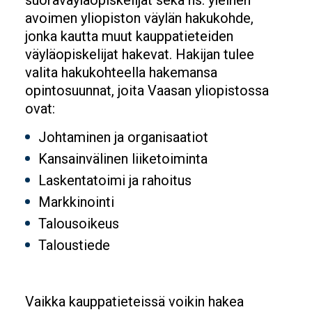
suoraväyläopiskelijat sekä ns. yleinen
avoimen yliopiston väylän hakukohde,
jonka kautta muut kauppatieteiden
väyläopiskelijat hakevat. Hakijan tulee
valita hakukohteella hakemansa
opintosuunnat, joita Vaasan yliopistossa
ovat:
Johtaminen ja organisaatiot
Kansainvälinen liiketoiminta
Laskentatoimi ja rahoitus
Markkinointi
Talousoikeus
Taloustiede
Vaikka kauppatieteissä voikin hakea