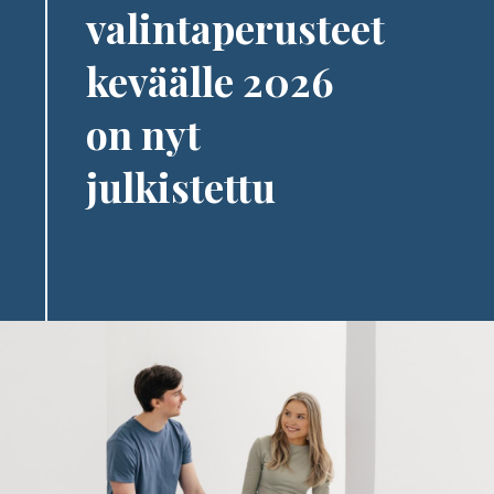
valintaperusteet
keväälle 2026
on nyt
julkistettu
Image