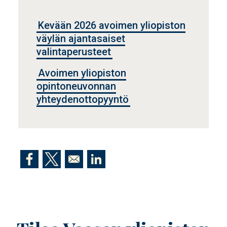
Tietolaatikko
Kevään 2026 avoimen yliopiston
väylän ajantasaiset
valintaperusteet
Avoimen yliopiston
opintoneuvonnan
yhteydenottopyyntö
Opens in a new window
Opens in a new window
Opens in a new window