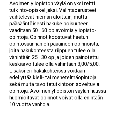
Avoimen yliopiston väylä on yksi reitti
tutkinto-opiskelijaksi. Valintaperusteet
vaihtelevat hieman aloittain, mutta
pääsääntöisesti hakukelpoisuuteen
vaaditaan 50–60 op avoimia yliopisto-
opintoja. Opinnot koostuvat haetun
opintosuunnan eli pääaineen opinnoista,
joita hakukohteesta riippuen tulee olla
vähintään 25–30 op ja joiden painotettu
keskiarvo tulee olla vähintään 3,00/5,00.
Lisäksi eri hakukohteissa voidaan
edellyttää kieli- tai menetelmäopintoja
sekä muita tavoitetutkintoon soveltuvia
opintoja. Avoimen yliopiston väylän haussa
huomioitavat opinnot voivat olla enintään
10 vuotta vanhoja.