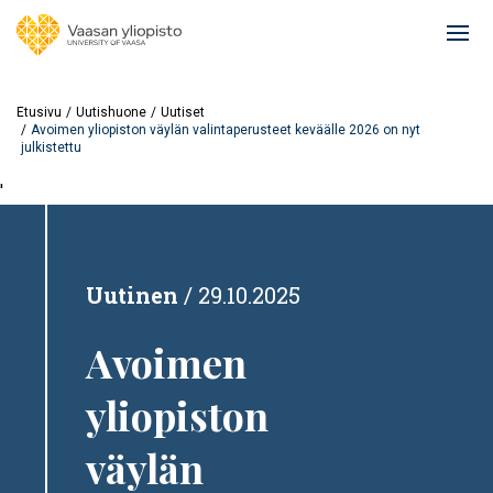
Hyppää
pääsisältöön
Ope
mai
navi
Etusivu
Uutishuone
Uutiset
Avoimen yliopiston väylän valintaperusteet keväälle 2026 on nyt
julkistettu
'
Uutinen
29.10.2025
Avoimen
yliopiston
väylän