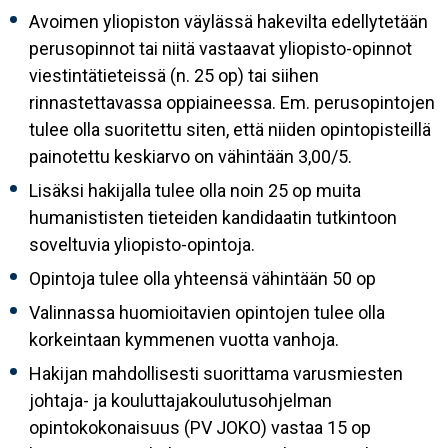
Avoimen yliopiston väylässä hakevilta edellytetään
perusopinnot tai niitä vastaavat yliopisto-opinnot
viestintätieteissä (n. 25 op) tai siihen
rinnastettavassa oppiaineessa. Em. perusopintojen
tulee olla suoritettu siten, että niiden opintopisteillä
painotettu keskiarvo on vähintään 3,00/5.
Lisäksi hakijalla tulee olla noin 25 op muita
humanististen tieteiden kandidaatin tutkintoon
soveltuvia yliopisto-opintoja.
Opintoja tulee olla yhteensä vähintään 50 op
Valinnassa huomioitavien opintojen tulee olla
korkeintaan kymmenen vuotta vanhoja.
Hakijan mahdollisesti suorittama varusmiesten
johtaja- ja kouluttajakoulutusohjelman
opintokokonaisuus (PV JOKO) vastaa 15 op