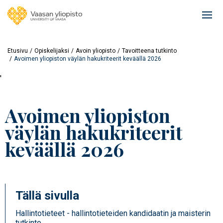
Hyppää
pääsisältöön
Ope
mai
navi
Etusivu
Opiskelijaksi
Avoin yliopisto
Tavoitteena tutkinto
Avoimen yliopiston väylän hakukriteerit keväällä 2026
'
Avoimen yliopiston
väylän hakukriteerit
keväällä 2026
Tällä sivulla
Hallintotieteet - hallintotieteiden kandidaatin ja maisterin
tutkinto