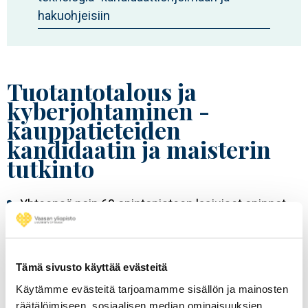
hakuohjeisiin
Tuotantotalous ja
kyberjohtaminen -
kauppatieteiden
kandidaatin ja maisterin
tutkinto
Yhteensä noin 60 opintopisteen laajuiset opinnot
Yhdessä aineessa (suunniteltu opintosuunta;
tuotantotalous tai kyberjohtaminen) on oltava noin
30 opintopisteen laajuiset opinnot.
Tämä sivusto käyttää evästeitä
Opintosuunnan opinnot tulee olla suoritettuna
Käytämme evästeitä tarjoamamme sisällön ja mainosten
vähintään arvosanalla 3.
räätälöimiseen, sosiaalisen median ominaisuuksien