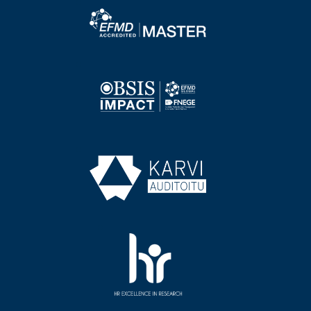
Image
Image
Image
Image