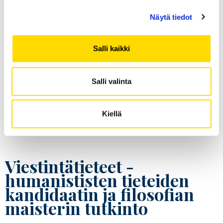
Esimerkkiopinnot_avoimen yliopiston
väylä 2026_tekniikka ja tuta-
Näytä tiedot
kyberjohtaminen (PDF)
Salli kaikki
Salli valinta
Tutustu tuotantotalouden ja
kyberjohtamisen kandidaattiohjelmaan ja
hakuohjeisiin
Kiellä
Viestintätieteet -
humanististen tieteiden
kandidaatin ja filosofian
maisterin tutkinto