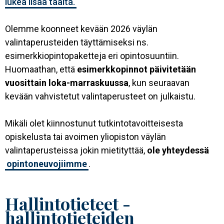
lukea lisää täältä.
Olemme koonneet kevään 2026 väylän
valintaperusteiden täyttämiseksi ns.
esimerkkiopintopaketteja eri opintosuuntiin.
Huomaathan, että
esimerkkopinnot päivitetään
vuosittain loka-marraskuussa
, kun seuraavan
kevään vahvistetut valintaperusteet on julkaistu.
Mikäli olet kiinnostunut tutkintotavoitteisesta
opiskelusta tai avoimen yliopiston väylän
valintaperusteissa jokin mietityttää,
ole yhteydessä
opintoneuvojiimme
.
Hallintotieteet -
hallintotieteiden