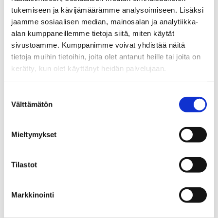
tukemiseen ja kävijämäärämme analysoimiseen. Lisäksi
Opintosuunnan (perus- ja aineopintoja) opintojen
jaamme sosiaalisen median, mainosalan ja analytiikka-
lisäksi hakijalla tulee olla myös muita suorituksia,
alan kumppaneillemme tietoja siitä, miten käytät
joiden tulee olla rakenteeltaan ja sisällöltään
sivustoamme. Kumppanimme voivat yhdistää näitä
kauppatieteiden kandidaatin tutkintoon sopivia.
tietoja muihin tietoihin, joita olet antanut heille tai joita on
kerätty, kun olet käyttänyt heidän palvelujaan.
Opiskelijalla tulee olla suoritettuna myös
tutkintoon vaadittavia toisen kotimaisen kielen
Suostumuksen
Välttämätön
valinta
tai vieraan kielen opintoja sekä
talousmatematiikan tai tilastotieteen
Mieltymykset
perusopintojakso.
Tilastot
Tutustu esimerkkiopintoihin kevään 2026 avoimen
väylän valintaperusteiden täyttämiseksi:
Markkinointi
Document