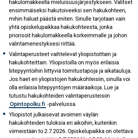
hakulomakkeella mieluisuusjärjestykseen. Valitset
ensimmäiseksi hakutoiveeksi sen hakukohteen,
mihin haluat päästä eniten. Sinulle tarjotaan vain
yhtä opiskelupaikkaa hakukohteesta, jonka
priorisoit hakulomakkeella korkeimmalle ja johon
valintamenestyksesi riittää.
Valintaperusteet vaihtelevat yliopistoittain ja
hakukohteittain. Yliopistoilla on myös erilaisia
liitepyyntöihin liittyviä toimitustapoja ja aikatauluja.
Jos haet eri yliopistojen hakukohteisiin, sinulla voi
olla erilaisia liitepyyntöjen määräaikoja. Lue ja
tutustu hakukohteiden valintaperusteisiin
Opintopolku.fi
-palvelussa.
Yliopistot julkaisevat avoimen väylän
hakukohteiden tuloksia eri aikoihin, kuitenkin
viimeistään to 2.7.2026. Opiskelupaikka on otettava