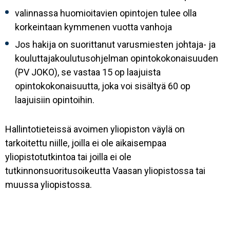
valinnassa huomioitavien opintojen tulee olla
korkeintaan kymmenen vuotta vanhoja
Jos hakija on suorittanut varusmiesten johtaja- ja
kouluttajakoulutusohjelman opintokokonaisuuden
(PV JOKO), se vastaa 15 op laajuista
opintokokonaisuutta, joka voi sisältyä 60 op
laajuisiin opintoihin.
Hallintotieteissä avoimen yliopiston väylä on
tarkoitettu niille, joilla ei ole aikaisempaa
yliopistotutkintoa tai joilla ei ole
tutkinnonsuoritusoikeutta Vaasan yliopistossa tai
muussa yliopistossa.