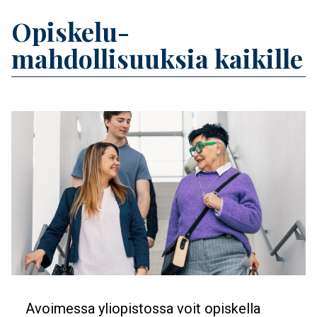
Banner
Opiskelu­
Title
mahdollisuuksia kaikille
Feature image
Banner
Avoimessa yliopistossa voit opiskella