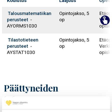
Koulutus
Laajuus
Opetu
Talousmatematiikan
Opintojakso, 5
Etäop
perusteet
-
op
Verkk
AYORMS1030
opisk
Tilastotieteen
Opintojakso, 5
Etäop
perusteet
-
op
Verkk
AYSTAT1030
opisk
Päättyneiden
lukuvuosien
opintotarjonta