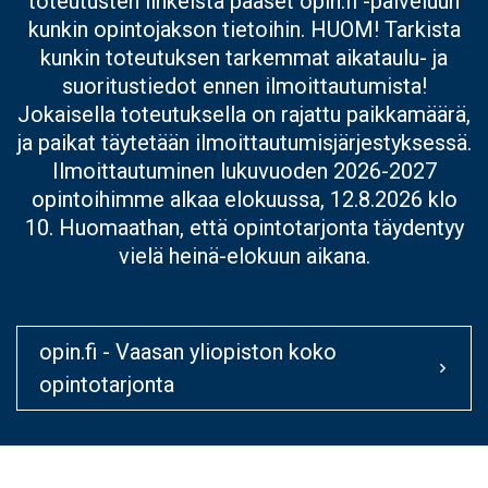
toteutusten linkeistä pääset opin.fi -palveluun
kunkin opintojakson tietoihin. HUOM! Tarkista
kunkin toteutuksen tarkemmat aikataulu- ja
suoritustiedot ennen ilmoittautumista!
Jokaisella toteutuksella on rajattu paikkamäärä,
ja paikat täytetään ilmoittautumisjärjestyksessä.
Ilmoittautuminen lukuvuoden 2026-2027
opintoihimme alkaa elokuussa, 12.8.2026 klo
10. Huomaathan, että opintotarjonta täydentyy
vielä heinä-elokuun aikana.
opin.fi - Vaasan yliopiston koko
opintotarjonta