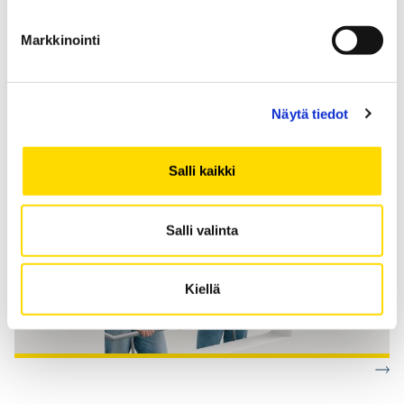
opiskeluun avoimessa
Markkinointi
Kauppatieteet
Näytä tiedot
Salli kaikki
Salli valinta
Kiellä