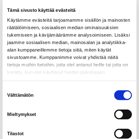
Tämä sivusto käyttää evästeitä
Käytämme evästeitä tarjoamamme sisällön ja mainosten
Voit tarkistaa avoimen yliopiston
räätälöimiseen, sosiaalisen median ominaisuuksien
opintotarjonnan myös aikaisemmilta
tukemiseen ja kävijämäärämme analysoimiseen. Lisäksi
lukuvuosilta. Opinto-oppaassa opinnot on
jaamme sosiaalisen median, mainosalan ja analytiikka-
jaoteltu koulutusaloittain ja
alan kumppaneillemme tietoja siitä, miten käytät
opetussuunnitelmittain. Opintojaksojen lisäksi
sivustoamme. Kumppanimme voivat yhdistää näitä
näet tarjolla olleet opintokokonaisuudet.
tietoja muihin tietoihin, joita olet antanut heille tai joita on
kerätty, kun olet käyttänyt heidän palvelujaan.
Lukuvuoden 2025–2026 opintotarjonta
Lukuvuoden 2024–2025 opintotarjonta
Suostumuksen
Lukuvuoden 2023–2024 opintotarjonta
Välttämätön
valinta
Lukuvuoden 2022–2023 opintotarjonta
Lukuvuoden 2021–2022 opintotarjonta
Mieltymykset
Lukuvuoden 2020–2021 opintotarjonta
Tutustu eri alojen
Tilastot