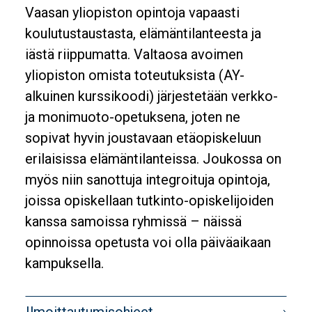
Description
Vaasan yliopiston opintoja vapaasti
koulutustaustasta, elämäntilanteesta ja
iästä riippumatta. Valtaosa avoimen
yliopiston omista toteutuksista (AY-
alkuinen kurssikoodi) järjestetään verkko-
ja monimuoto-opetuksena, joten ne
sopivat hyvin joustavaan etäopiskeluun
erilaisissa elämäntilanteissa. Joukossa on
myös niin sanottuja integroituja opintoja,
joissa opiskellaan tutkinto-opiskelijoiden
kanssa samoissa ryhmissä – näissä
opinnoissa opetusta voi olla päiväaikaan
kampuksella.
Banner