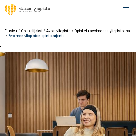
Hyppää
pääsisältöön
Ope
mai
navi
Etusivu
Opiskelijaksi
Avoin yliopisto
Opiskelu avoimessa yliopistossa
Avoimen yliopiston opintotarjonta
'
Image