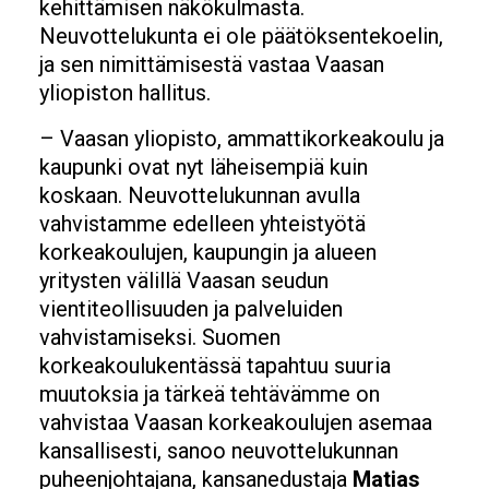
kehittämisen näkökulmasta.
Neuvottelukunta ei ole päätöksentekoelin,
ja sen nimittämisestä vastaa Vaasan
yliopiston hallitus.
– Vaasan yliopisto, ammattikorkeakoulu ja
kaupunki ovat nyt läheisempiä kuin
koskaan. Neuvottelukunnan avulla
vahvistamme edelleen yhteistyötä
korkeakoulujen, kaupungin ja alueen
yritysten välillä Vaasan seudun
vientiteollisuuden ja palveluiden
vahvistamiseksi. Suomen
korkeakoulukentässä tapahtuu suuria
muutoksia ja tärkeä tehtävämme on
vahvistaa Vaasan korkeakoulujen asemaa
kansallisesti, sanoo neuvottelukunnan
puheenjohtajana, kansanedustaja
Matias