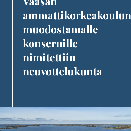
Vaasan
ammattikorkeakoulu
muodostamalle
konsernille
nimitettiin
neuvottelukunta
Image