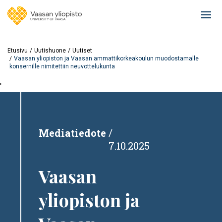
Hyppää
pääsisältöön
Ope
mai
navi
Etusivu
Uutishuone
Uutiset
Vaasan yliopiston ja Vaasan ammattikorkeakoulun muodostamalle
konsernille nimitettiin neuvottelukunta
'
Mediatiedote
7.10.2025
Vaasan
yliopiston ja