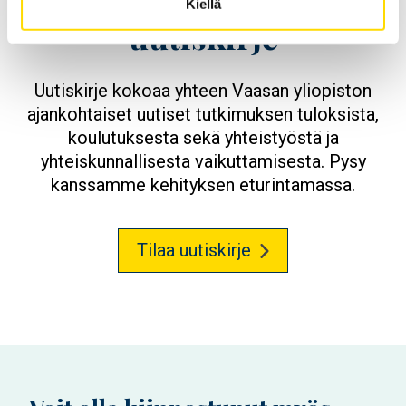
Tilaa Vaasan yliopiston
Kiellä
uutiskirje
Uutiskirje kokoaa yhteen Vaasan yliopiston
ajankohtaiset uutiset tutkimuksen tuloksista,
koulutuksesta sekä yhteistyöstä ja
yhteiskunnallisesta vaikuttamisesta. Pysy
kanssamme kehityksen eturintamassa.
Tilaa uutiskirje