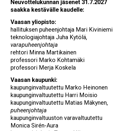
Neuvottelukunnan jäsenet 31.7.2027
saakka kestävälle kaudelle:
Vaasan yliopisto:
hallituksen puheenjohtaja Mari Kiviniemi
teknologiajohtaja Juha Kytölä,
varapuheenjohtaja
rehtori Minna Martikainen
professori Marko Kohtamäki
professori Merja Koskela
Vaasan kaupunki:
kaupunginvaltuutettu Marko Heinonen
kaupunginvaltuutettu Harri Moisio
kaupunginvaltuutettu Matias Mäkynen,
puheenjohtaja
kaupunginvaltuuston varavaltuutettu
Monica Sirén-Aura