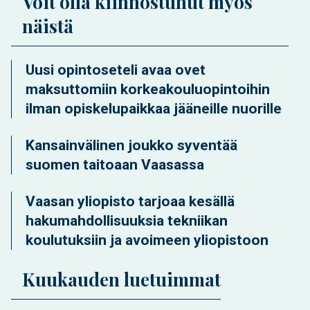
Voit olla kiinnostunut myös
näistä
Uusi opintoseteli avaa ovet
maksuttomiin korkeakouluopintoihin
ilman opiskelupaikkaa jääneille nuorille
Kansainvälinen joukko syventää
suomen taitoaan Vaasassa
Vaasan yliopisto tarjoaa kesällä
hakumahdollisuuksia tekniikan
koulutuksiin ja avoimeen yliopistoon
Kuukauden luetuimmat