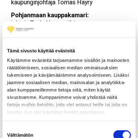
kaupunginjohtaja Tomas Häyry
Pohjanmaan kauppakamari:
johtaja Tuula Hautamäki
johtaja Mikael Hallbäck
toimitusjohtaja Jyrki Rantala
Tämä sivusto käyttää evästeitä
Oy Vaasan ammattikorkeakoulu – Vasa
yrkeshögskola Ab:
Käytämme evästeitä tarjoamamme sisällön ja mainosten
rehtori, toimitusjohtaja Hannu Vahtera
räätälöimiseen, sosiaalisen median ominaisuuksien
tukemiseen ja kävijämäärämme analysoimiseen. Lisäksi
TKI-johtaja Marja-Riitta Vest
jaamme sosiaalisen median, mainosalan ja analytiikka-
Vaasan yliopiston opiskelijoiden
alan kumppaneillemme tietoja siitä, miten käytät
edustaja:
sivustoamme. Kumppanimme voivat yhdistää näitä
ylioppilaskunnan hallituksen puheenjohtaja
tietoja muihin tietoihin, joita olet antanut heille tai joita on
kerätty, kun olet käyttänyt heidän palvelujaan.
Jenni Hiltunen
Vaasan ammattikorkeakoulun
Suostumuksen
opiskelijoiden edustaja:
Välttämätön
valinta