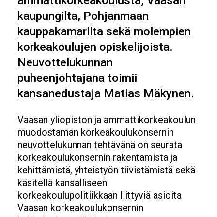
ammattikorkeakoulusta, Vaasan
kaupungilta, Pohjanmaan
kauppakamarilta sekä molempien
korkeakoulujen opiskelijoista.
Neuvottelukunnan
puheenjohtajana toimii
kansanedustaja Matias Mäkynen.
Vaasan yliopiston ja ammattikorkeakoulun
muodostaman korkeakoulukonsernin
neuvottelukunnan tehtävänä on seurata
korkeakoulukonsernin rakentamista ja
kehittämistä, yhteistyön tiivistämistä sekä
käsitellä kansalliseen
korkeakoulupolitiikkaan liittyviä asioita
Vaasan korkeakoulukonsernin