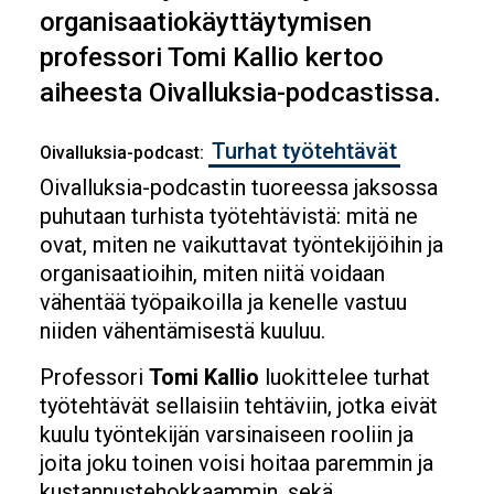
organisaatiokäyttäytymisen
professori Tomi Kallio kertoo
aiheesta Oivalluksia-podcastissa.
Turhat työtehtävät
Oivalluksia-podcast:
Oivalluksia-podcastin tuoreessa jaksossa
puhutaan turhista työtehtävistä: mitä ne
ovat, miten ne vaikuttavat työntekijöihin ja
organisaatioihin, miten niitä voidaan
vähentää työpaikoilla ja kenelle vastuu
niiden vähentämisestä kuuluu.
Professori
Tomi Kallio
luokittelee turhat
työtehtävät sellaisiin tehtäviin, jotka eivät
kuulu työntekijän varsinaiseen rooliin ja
joita joku toinen voisi hoitaa paremmin ja
kustannustehokkaammin, sekä