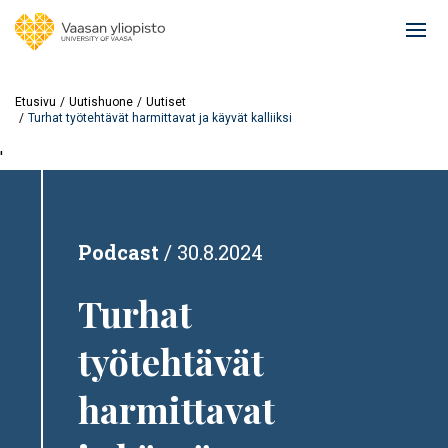
Hyppää
pääsisältöön
Ope
mai
navi
Etusivu
Uutishuone
Uutiset
Turhat työtehtävät harmittavat ja käyvät kalliiksi
'
Podcast
30.8.2024
Turhat
työtehtävät
harmittavat