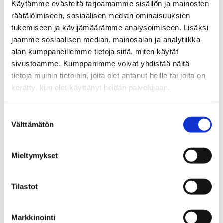
kyetä tunnistamaan tehtävät, jotka
Käytämme evästeitä tarjoamamme sisällön ja mainosten
organisaatiossa ovat ydinprosesseja, ja
räätälöimiseen, sosiaalisen median ominaisuuksien
kenen tulisi tehdä mitäkin tehtävää. Pitäisi
tukemiseen ja kävijämäärämme analysoimiseen. Lisäksi
miettiä tarkkaan, mitä kaikkea
jaamme sosiaalisen median, mainosalan ja analytiikka-
alan kumppaneillemme tietoja siitä, miten käytät
organisaatiossa todella kuuluu tehdä ja
sivustoamme. Kumppanimme voivat yhdistää näitä
pyrkiä karsimaan turhia työtehtäviä pois.
tietoja muihin tietoihin, joita olet antanut heille tai joita on
Kuuntele podcastia täältä:
Oivalluksia-
kerätty, kun olet käyttänyt heidän palvelujaan.
podcast: Jakso 29: Turhat työtehtävät
Luetko mieluummin?
Jakson
Suostumuksen
Välttämätön
tekstivastine
valinta
Lue myös
Mieltymykset
Työhyvinvoinnin johtamisesta tuli kohtalon kysymys
Riskinä työyksinäisyys?
Oivalluksia-podcast: Rekrytoinnin risukasa
Tilastot
Markkinointi