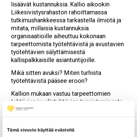
lisäävät kustannuksia. Kallio aikookin
Liikesivistysrahaston rahoittamassa
tutkimushankkeessa tarkastella ilmiötä ja
mitata, millaisia kustannuksia
organisaatioille aiheuttuu kokonaan
tarpeettomista työtehtävistä ja avustavien
työtehtävien sälyttämisestä
kallispalkkaisille asiantuntijoille.
Mikä sitten avuksi? Miten turhista
työtehtävistä pääsee eroon?
Kallion mukaan vastuu tarpeettomien
tehtävien ja ydintehtävien tunnistamisesta
kuuluu etenkin organisaation johdolle.
– Organisaation johdon tulisi
henkilöstövoimavarojen johtamisen avulla
Tämä sivusto käyttää evästeitä