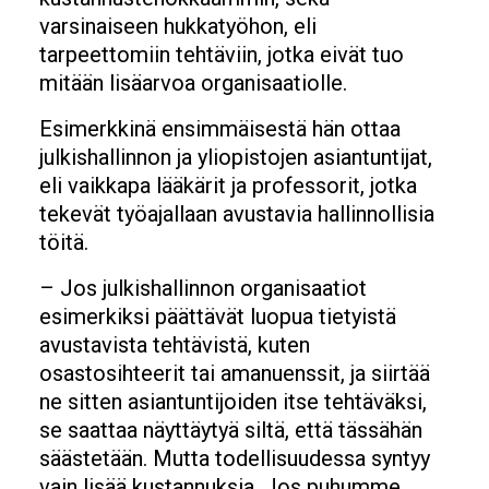
varsinaiseen hukkatyöhon, eli
tarpeettomiin tehtäviin, jotka eivät tuo
mitään lisäarvoa organisaatiolle.
Esimerkkinä ensimmäisestä hän ottaa
julkishallinnon ja yliopistojen asiantuntijat,
eli vaikkapa lääkärit ja professorit, jotka
tekevät työajallaan avustavia hallinnollisia
töitä.
– Jos julkishallinnon organisaatiot
esimerkiksi päättävät luopua tietyistä
avustavista tehtävistä, kuten
osastosihteerit tai amanuenssit, ja siirtää
ne sitten asiantuntijoiden itse tehtäväksi,
se saattaa näyttäytyä siltä, että tässähän
säästetään. Mutta todellisuudessa syntyy
vain lisää kustannuksia. Jos puhumme