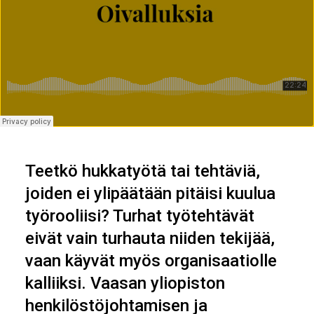
Teetkö hukkatyötä tai tehtäviä,
joiden ei ylipäätään pitäisi kuulua
työrooliisi? Turhat työtehtävät
eivät vain turhauta niiden tekijää,
vaan käyvät myös organisaatiolle
kalliiksi. Vaasan yliopiston
henkilöstöjohtamisen ja