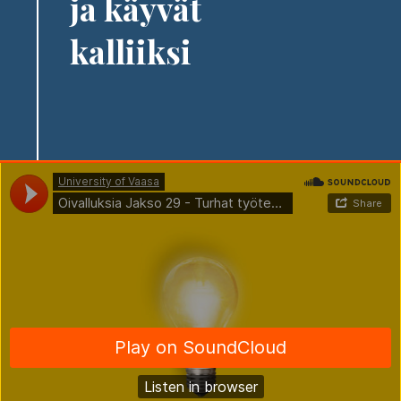
ja käyvät
kalliiksi
Soundcloud