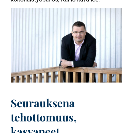
Image
Seurauksena
tehottomuus,
kasvaneet