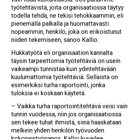
työtehtävistä, joita organisaatiossa täytyy
todella tehdä, ne tekisi tehokkaammin, eli
pienemällä palkalla ja huomattavasti
nopeammin, henkilö, joka on erikoistunut
niiden tekemiseen, sanoo Kallio.
Hukkatyötä eli organisaation kannalta
täysin tarpeettomia työtehtäviä on usein
vaikeampi tunnistaa kuin ydintehtävään
kuulumattomia työtehtäviä. Sellaista on
esimerkiksi turha raportointi, jonka
tuloksia ei koskaan käytetä.
– Vaikka turha raportointitehtävä veisi vain
tunnin vuodessa, niin jos organisaatiossa
sen tekee tuhat ihmistä, siinä haaskataan
melkein yhden henkilön työvuoden
kokonaistyöpanos, Kallio kuvailee.