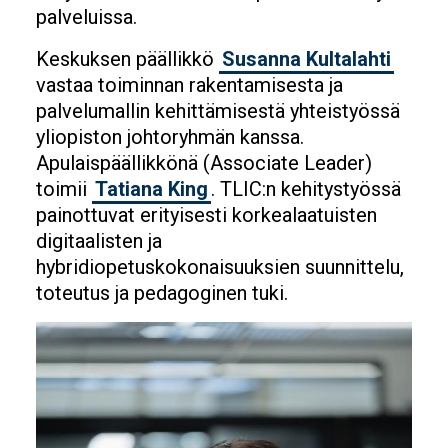
palveluissa.
Keskuksen päällikkö
Susanna Kultalahti
vastaa toiminnan rakentamisesta ja
palvelumallin kehittämisestä yhteistyössä
yliopiston johtoryhmän kanssa.
Apulaispäällikkönä (Associate Leader)
toimii
Tatiana King
. TLIC:n kehitystyössä
painottuvat erityisesti korkealaatuisten
digitaalisten ja
hybridiopetuskokonaisuuksien suunnittelu,
toteutus ja pedagoginen tuki.
Image