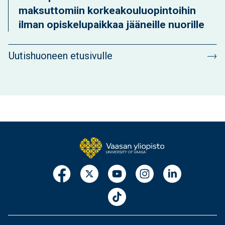
maksuttomiin korkeakouluopintoihin
ilman opiskelupaikkaa jääneille nuorille
Uutishuoneen etusivulle