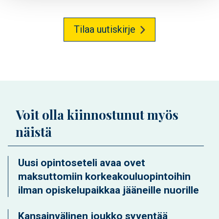
Tilaa uutiskirje
Voit olla kiinnostunut myös
näistä
Uusi opintoseteli avaa ovet
maksuttomiin korkeakouluopintoihin
ilman opiskelupaikkaa jääneille nuorille
Kansainvälinen joukko syventää