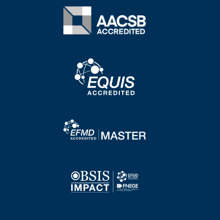
Image
Image
Image
Image