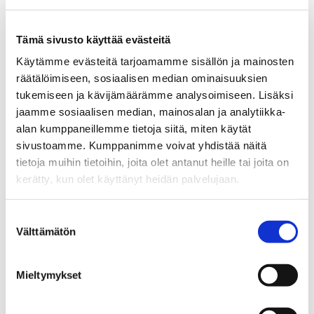
yhteiskehittäminen. Keskus toimii koko
yliopiston yhteisenä kehittämisalustana,
Tämä sivusto käyttää evästeitä
joka kokoaa tarkoituksenmukaiset osaajat
yhteen ja tukee koulutusohjelmia niiden
Käytämme evästeitä tarjoamamme sisällön ja mainosten
räätälöimiseen, sosiaalisen median ominaisuuksien
omissa kehitystarpeissa. Keskus hallinnoi
tukemiseen ja kävijämäärämme analysoimiseen. Lisäksi
opetukseen liittyviä projekteja sekä tukee
jaamme sosiaalisen median, mainosalan ja analytiikka-
digitalisaation ja tekoälyn
alan kumppaneillemme tietoja siitä, miten käytät
tarkoituksenmukaista hyödyntämistä.
sivustoamme. Kumppanimme voivat yhdistää näitä
Tavoitteena on rakentaa malli, jossa
tietoja muihin tietoihin, joita olet antanut heille tai joita on
osaaminen ja kehitystyö eivät jää
kerätty, kun olet käyttänyt heidän palvelujaan.
yksittäisten opettajien harteille, vaan ovat
osa koko yliopiston yhteistä pedagogista
Suostumuksen
kehittämistä.
Välttämätön
valinta
Opiskelijat ovat keskeinen sidosryhmä.
TLIC tukee opiskelijoiden digitaalisten
Mieltymykset
taitojen ja tekoälyosaamisen kehittämistä,
edistää yhtenäisiä käytäntöjä ja vahvistaa