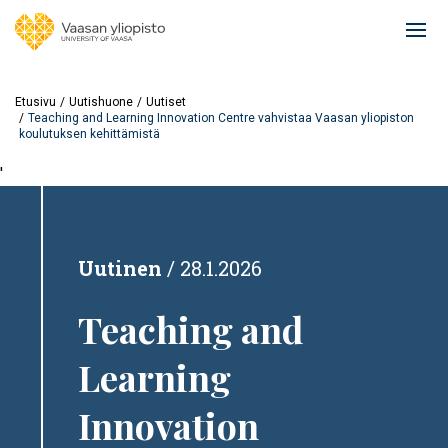
Hyppää
pääsisältöön
Ope
mai
navi
Etusivu
Uutishuone
Uutiset
Teaching and Learning Innovation Centre vahvistaa Vaasan yliopiston
koulutuksen kehittämistä
'
Uutinen
28.1.2026
Teaching and
Learning
Innovation