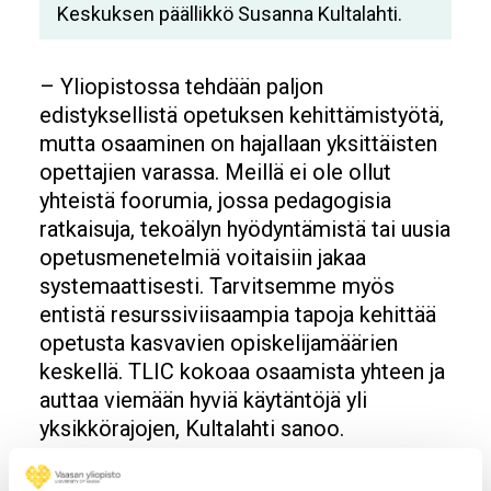
Keskuksen päällikkö Susanna Kultalahti.
– Yliopistossa tehdään paljon
edistyksellistä opetuksen kehittämistyötä,
mutta osaaminen on hajallaan yksittäisten
opettajien varassa. Meillä ei ole ollut
yhteistä foorumia, jossa pedagogisia
ratkaisuja, tekoälyn hyödyntämistä tai uusia
opetusmenetelmiä voitaisiin jakaa
systemaattisesti. Tarvitsemme myös
entistä resurssiviisaampia tapoja kehittää
opetusta kasvavien opiskelijamäärien
keskellä. TLIC kokoaa osaamista yhteen ja
auttaa viemään hyviä käytäntöjä yli
yksikkörajojen, Kultalahti sanoo.
TLIC:n toiminnan ytimessä on