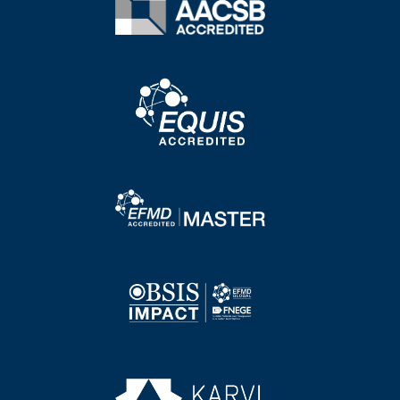
Image
Image
Image
Image