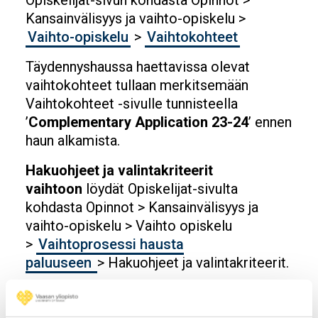
Kansainvälisyys ja vaihto-opiskelu >
Vaihto-opiskelu
>
Vaihtokohteet
Täydennyshaussa haettavissa olevat
vaihtokohteet tullaan merkitsemään
Vaihtokohteet -sivulle tunnisteella
’
Complementary Application 23-24
’ ennen
haun alkamista.
Hakuohjeet ja valintakriteerit
vaihtoon
löydät Opiskelijat-sivulta
kohdasta Opinnot > Kansainvälisyys ja
vaihto-opiskelu > Vaihto opiskelu
>
Vaihtoprosessi hausta
paluuseen
> Hakuohjeet ja valintakriteerit.
Lisätietoja
vaihtoon hakeutumisesta saat
Liikkuvuuspalveluista