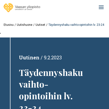
Hyppää
pääsisältöön
Ope
mai
navi
Etusivu
Uutishuone
Uutiset
Täydennyshaku vaihto-opintoihin lv. 23-24
'
Uutinen
9.2.2023
Täydennyshaku
vaihto-
opintoihin lv.
23-24