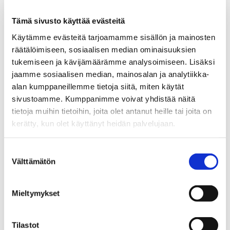
outgoing.international(at)uwasa.fi.
Tämä sivusto käyttää evästeitä
Käytämme evästeitä tarjoamamme sisällön ja mainosten
Opens in a new window
Opens in a new window
Opens in a new window
räätälöimiseen, sosiaalisen median ominaisuuksien
tukemiseen ja kävijämäärämme analysoimiseen. Lisäksi
jaamme sosiaalisen median, mainosalan ja analytiikka-
alan kumppaneillemme tietoja siitä, miten käytät
Tilaa Vaasan yliopiston
sivustoamme. Kumppanimme voivat yhdistää näitä
tietoja muihin tietoihin, joita olet antanut heille tai joita on
uutiskirje
kerätty, kun olet käyttänyt heidän palvelujaan.
Suostumuksen
Uutiskirje kokoaa yhteen Vaasan yliopiston
Välttämätön
valinta
ajankohtaiset uutiset tutkimuksen tuloksista,
koulutuksesta sekä yhteistyöstä ja
yhteiskunnallisesta vaikuttamisesta. Pysy
Mieltymykset
kanssamme kehityksen eturintamassa.
Tilastot