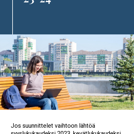
Jos suunnittelet vaihtoon lähtöä
syyslukukaudeksi 2023, kevätlukukaudeksi