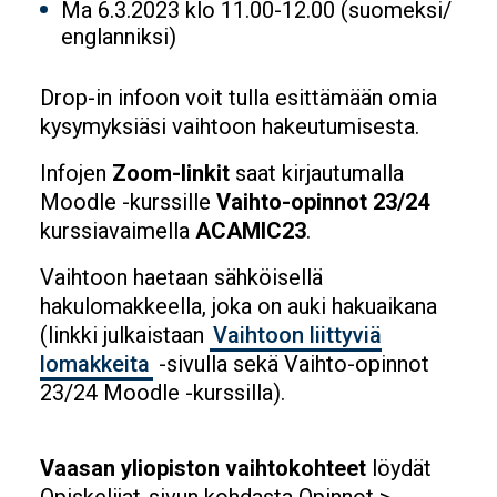
Ma 6.3.2023 klo 11.00-12.00 (suomeksi/
englanniksi)
Drop-in infoon voit tulla esittämään omia
kysymyksiäsi vaihtoon hakeutumisesta.
Infojen
Zoom-linkit
saat kirjautumalla
Moodle -kurssille
Vaihto-opinnot 23/24
kurssiavaimella
ACAMIC23
.
Vaihtoon haetaan sähköisellä
hakulomakkeella, joka on auki hakuaikana
(linkki julkaistaan
Vaihtoon liittyviä
lomakkeita
-sivulla sekä Vaihto-opinnot
23/24 Moodle -kurssilla).
Vaasan yliopiston vaihtokohteet
löydät
Opiskelijat-sivun kohdasta Opinnot >