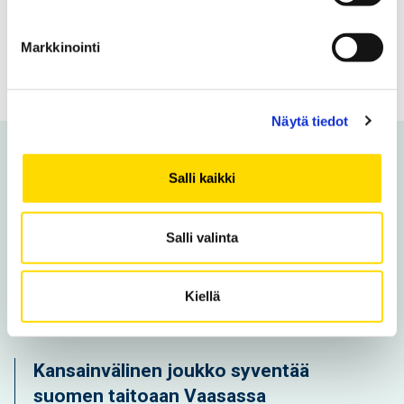
Tilaa uutiskirje
Markkinointi
Näytä tiedot
Voit olla kiinnostunut myös
Salli kaikki
näistä
Salli valinta
Uusi opintoseteli avaa ovet
maksuttomiin korkeakouluopintoihin
Kiellä
ilman opiskelupaikkaa jääneille nuorille
Kansainvälinen joukko syventää
suomen taitoaan Vaasassa