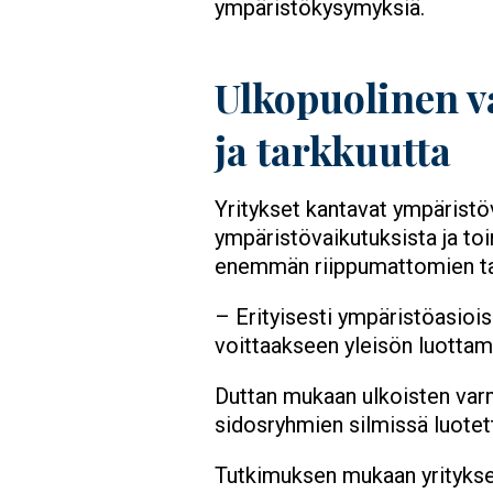
ympäristökysymyksiä.
Ulkopuolinen v
ja tarkkuutta
Yritykset kantavat ympäristöv
ympäristövaikutuksista ja toi
enemmän riippumattomien tar
– Erityisesti ympäristöasioi
voittaakseen yleisön luottam
Duttan mukaan ulkoisten varm
sidosryhmien silmissä luotet
Tutkimuksen mukaan yritykset,