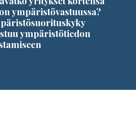
avatko yritykset kortensa
on ympäristövastuussa?
päristösuorituskyky
astuu ympäristötiedon
istamiseen