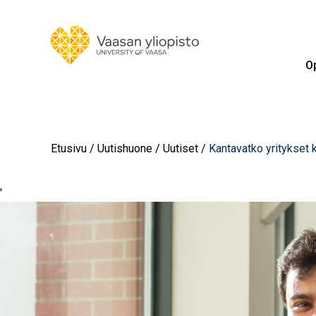
Op
Etusivu
Uutishuone
Uutiset
Kantavatko yritykset
'
Image