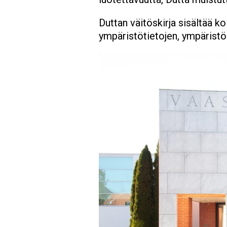
Duttan väitöskirja sisältää k
ympäristötietojen, ympäristö
Image