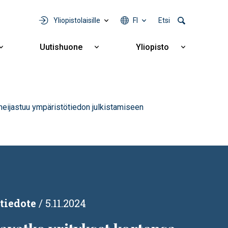
Yliopistolaisille
FI
Etsi
Uutishuone
Yliopisto
Näytä
Näytä
Näytä
alavalikko
alavalikko
alavalikko
Yhteistyö
Uutishuone
Yliopisto
eijastuu ympäristötiedon julkistamiseen
tiedote
5.11.2024