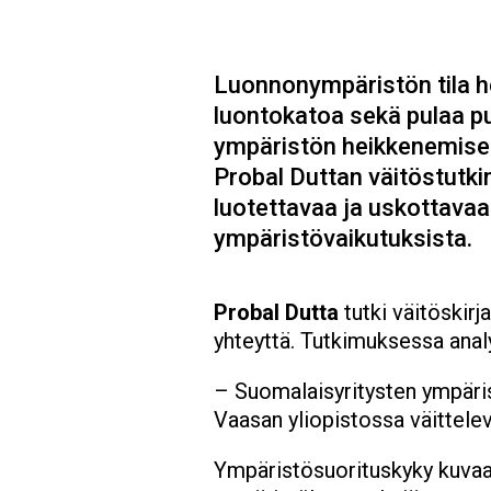
Luonnonympäristön tila h
luontokatoa sekä pulaa puh
ympäristön heikkenemises
Probal Duttan väitöstutki
luotettavaa ja uskottavaa
ympäristövaikutuksista.
Probal Dutta
tutki väitöskirj
yhteyttä. Tutkimuksessa analy
– Suomalaisyritysten ympäris
Vaasan yliopistossa väittelev
Ympäristösuorituskyky kuvaa y