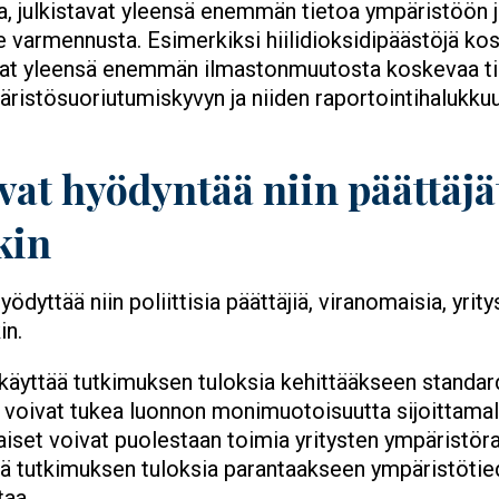
la, julkistavat yleensä enemmän tietoa ympäristöön 
 tee varmennusta. Esimerkiksi hiilidioksidipäästöjä
evat yleensä enemmän ilmastonmuutosta koskevaa ti
istösuoriutumiskyvyn ja niiden raportointihalukkuud
vat hyödyntää niin päättäjä
kin
ödyttää niin poliittisia päättäjiä, viranomaisia, yrity
in.
t käyttää tutkimuksen tuloksia kehittääkseen standard
at voivat tukea luonnon monimuotoisuutta sijoittamal
maiset voivat puolestaan toimia yritysten ympäristöra
tää tutkimuksen tuloksia parantaakseen ympäristötie
taa.