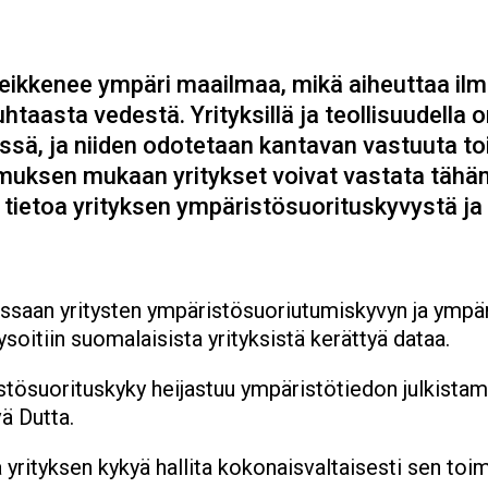
eikkenee ympäri maailmaa, mikä aiheuttaa il
taasta vedestä. Yrityksillä ja teollisuudella o
sä, ja niiden odotetaan kantavan vastuuta to
muksen mukaan yritykset voivat vastata tähän
 tietoa yrityksen ympäristösuorituskyvystä ja
assaan yritysten ympäristösuoriutumiskyvyn ja ympär
soitiin suomalaisista yrityksistä kerättyä dataa.
tösuorituskyky heijastuu ympäristötiedon julkistam
ä Dutta.
rityksen kykyä hallita kokonaisvaltaisesti sen toimi