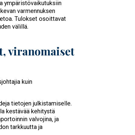
ja ympäristövaikutuksiin
 koskevan varmennuksen
etoa. Tulokset osoittavat
en välillä.
t, viranomaiset
sjohtajia kuin
eja tietojen julkistamiselle.
la kestävää kehitystä
portoinnin valvojina, ja
don tarkkuutta ja