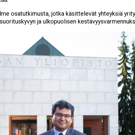
olme osatutkimusta, jotka käsittelevät yhteyksiä yrit
suorituskyvyn ja ulkopuolisen kestävyysvarmennukse