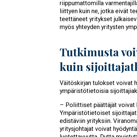
riippumattomilla varmentajil
liittyen kuin ne, jotka eivät
teettäneet yritykset julkais
myös yhteyden yritysten ympär
Tutkimusta voi
kuin sijoittajat
Väitöskirjan tulokset voivat hy
ympäristötietoisia sijoittajiak
– Poliittiset päättäjät voiva
Ympäristötietoiset sijoittaj
edistäviin yrityksiin. Virano
yritysjohtajat voivat hyödyn
luotettavuutta, Dutta muistut