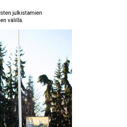
ysten julkistamien
n välillä.