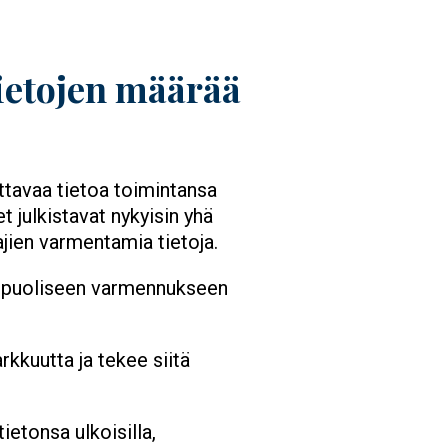
ietojen määrää
ettavaa tietoa toimintansa
 julkistavat nykyisin yhä
jien varmentamia tietoja.
lkopuoliseen varmennukseen
kkuutta ja tekee siitä
ietonsa ulkoisilla,