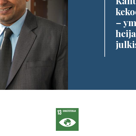
Kant
keko
– ym
heij
julk