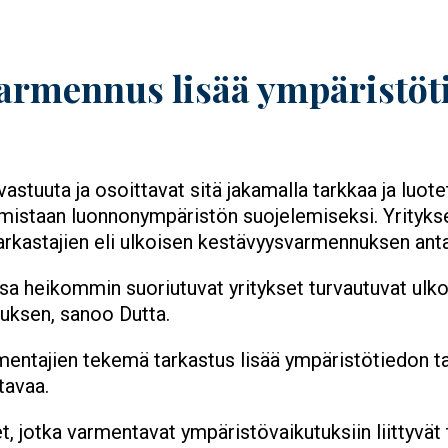
armennus lisää ympäristöt
astuuta ja osoittavat sitä jakamalla tarkkaa ja luot
mistaan luonnonympäristön suojelemiseksi. Yritykset
kastajien eli ulkoisen kestävyysvarmennuksen anta
ssa heikommin suoriutuvat yritykset turvautuvat u
uksen, sanoo Dutta.
entajien tekemä tarkastus lisää ympäristötiedon tar
tavaa.
 jotka varmentavat ympäristövaikutuksiin liittyvät t