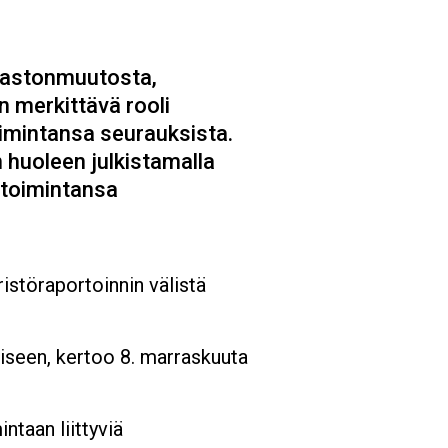
mastonmuutosta,
n merkittävä rooli
imintansa seurauksista.
 huoleen julkistamalla
 toimintansa
istöraportoinnin välistä
iseen, kertoo 8. marraskuuta
ntaan liittyviä