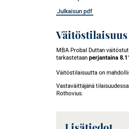
Julkaisun pdf
Väitöstilaisuus
MBA Probal Duttan väitöstut
tarkastetaan
perjantaina 8.1
Väitöstilaisuutta on mahdoll
Vastaväittäjänä tilaisuudess
Rothovius.
Lisätiedot
Tietolaatikko