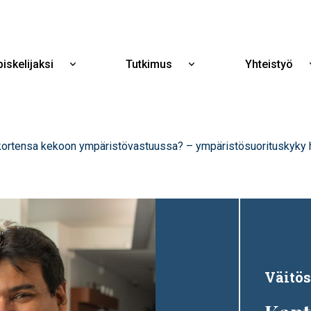
Hyppää
pääsisältöön
iskelijaksi
Tutkimus
Yhteistyö
Näytä
Näytä
alavalikko
alavalikko
Opiskelijaksi
Tutkimus
 kortensa kekoon ympäristövastuussa? – ympäristösuorituskyky h
Väitös