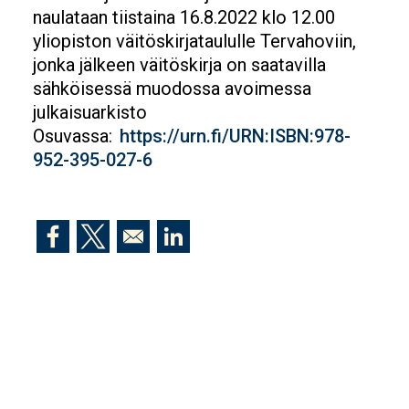
naulataan tiistaina 16.8.2022 klo 12.00
yliopiston väitöskirjataululle Tervahoviin,
jonka jälkeen väitöskirja on saatavilla
sähköisessä muodossa avoimessa
julkaisuarkisto
Osuvassa:
https://urn.fi/URN:ISBN:978-
952-395-027-6
Opens in a new window
Opens in a new window
Opens in a new window