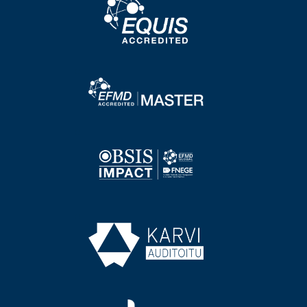
Image
Image
Image