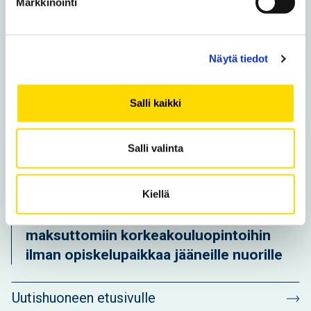
koulutuksiin ja avoimeen yliopistoon
Markkinointi
Kuukauden luetuimmat
Näytä tiedot
Kansainvälinen joukko syventää
suomen taitoaan Vaasassa
Salli kaikki
Vaasan yliopisto tarjoaa kesällä
Salli valinta
hakumahdollisuuksia tekniikan
koulutuksiin ja avoimeen yliopistoon
Kiellä
Uusi opintoseteli avaa ovet
maksuttomiin korkeakouluopintoihin
ilman opiskelupaikkaa jääneille nuorille
Uutishuoneen etusivulle