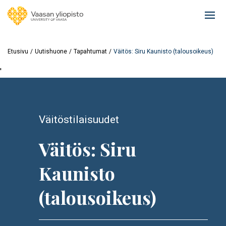
Hyppää
pääsisältöön
Ope
mai
navi
Etusivu
Uutishuone
Tapahtumat
Väitös: Siru Kaunisto (talousoikeus)
'
Väitöstilaisuudet
Väitös: Siru
Kaunisto
(talousoikeus)