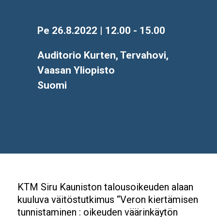
Aika
Pe 26.8.2022 | 12.00 - 15.00
Location
Auditorio Kurten, Tervahovi,
Vaasan Yliopisto
Suomi
KTM Siru Kauniston talousoikeuden alaan
kuuluva väitöstutkimus “Veron kiertämisen
tunnistaminen : oikeuden väärinkäytön