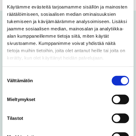
Käytämme evästeitä tarjoamamme sisällön ja mainosten
räätälöimiseen, sosiaalisen median ominaisuuksien
tukemiseen ja kävijämäärämme analysoimiseen. Lisäksi
jaamme sosiaalisen median, mainosalan ja analytiikka-
Voit olla kiinnostunut myös
alan kumppaneillemme tietoja siitä, miten käytät
näistä
sivustoamme. Kumppanimme voivat yhdistää näitä
tietoja muihin tietoihin, joita olet antanut heille tai joita on
kerätty, kun olet käyttänyt heidän palvelujaan.
Uusi opintoseteli avaa ovet
maksuttomiin korkeakouluopintoihin
Suostumuksen
ilman opiskelupaikkaa jääneille nuorille
Välttämätön
valinta
Kansainvälinen joukko syventää
Mieltymykset
suomen taitoaan Vaasassa
Tilastot
Vaasan yliopisto tarjoaa kesällä
hakumahdollisuuksia tekniikan