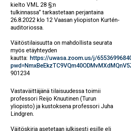
kielto VML 28 §:n
tulkinnassa” tarkastetaan perjantaina
26.8.2022 klo 12 Vaasan yliopiston Kurtén-
auditoriossa.
Väitöstilaisuutta on mahdollista seurata
myös etäyhteyden
kautta:
https://uwasa.zoom.us/j/6553699684
pwd=NmxBeEkzTC9VQm40ODMvMXdMQnV5
901234
Vastaväittäjänä tilaisuudessa toimii
professori Reijo Knuutinen (Turun
yliopisto) ja kustoksena professori Juha
Lindgren.
Väitöskirja asetetaan julkisesti esille eli