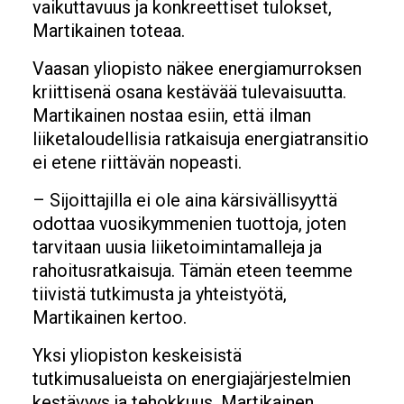
vaikuttavuus ja konkreettiset tulokset,
Martikainen toteaa.
Vaasan yliopisto näkee energiamurroksen
kriittisenä osana kestävää tulevaisuutta.
Martikainen nostaa esiin, että ilman
liiketaloudellisia ratkaisuja energiatransitio
ei etene riittävän nopeasti.
– Sijoittajilla ei ole aina kärsivällisyyttä
odottaa vuosikymmenien tuottoja, joten
tarvitaan uusia liiketoimintamalleja ja
rahoitusratkaisuja. Tämän eteen teemme
tiivistä tutkimusta ja yhteistyötä,
Martikainen kertoo.
Yksi yliopiston keskeisistä
tutkimusalueista on energiajärjestelmien
kestävyys ja tehokkuus. Martikainen