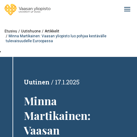
Hyppää
pääsisältöön
Ope
mai
navi
Etusivu
Uutishuone
Artikkelit
Minna Martikainen: Vaasan yliopisto luo pohjaa kestävälle
tulevaisuudelle Euroopassa
'
Uutinen
17.1.2025
Minna
Martikainen:
Vaasan