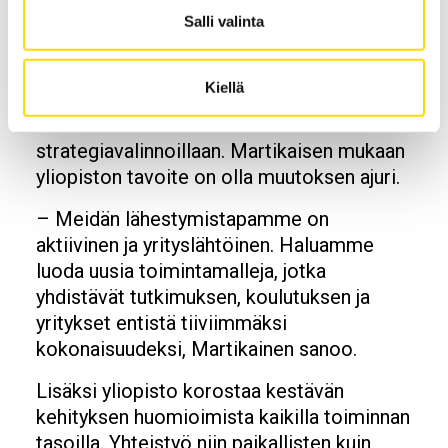
liiketalouden avulla yhteiskunnat voivat
Salli valinta
pysyä elinvoimaisina tulevaisuudessa,
Martikainen summaa.
Kiellä
Vaasan yliopisto erottuu suomalaisessa
korkeakoulukentässä
strategiavalinnoillaan. Martikaisen mukaan
yliopiston tavoite on olla muutoksen ajuri.
– Meidän lähestymistapamme on
aktiivinen ja yrityslähtöinen. Haluamme
luoda uusia toimintamalleja, jotka
yhdistävät tutkimuksen, koulutuksen ja
yritykset entistä tiiviimmäksi
kokonaisuudeksi, Martikainen sanoo.
Lisäksi yliopisto korostaa kestävän
kehityksen huomioimista kaikilla toiminnan
tasoilla. Yhteistyö niin paikallisten kuin