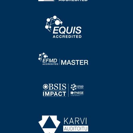
Image
Image
Image
Image