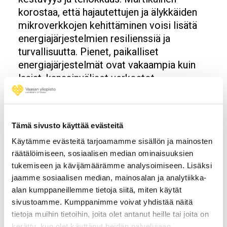
korostaa, että hajautettujen ja älykkäiden
mikroverkkojen kehittäminen voisi lisätä
energiajärjestelmien resilienssiä ja
turvallisuutta. Pienet, paikalliset
energiajärjestelmät ovat vakaampia kuin
laajat, kansainväliset verkostot.
Tulevaisuuden
Tämä sivusto käyttää evästeitä
haasteet ja
Käytämme evästeitä tarjoamamme sisällön ja mainosten
räätälöimiseen, sosiaalisen median ominaisuuksien
mahdollisuudet
tukemiseen ja kävijämäärämme analysoimiseen. Lisäksi
jaamme sosiaalisen median, mainosalan ja analytiikka-
alan kumppaneillemme tietoja siitä, miten käytät
Martikainen muistuttaa, että
sivustoamme. Kumppanimme voivat yhdistää näitä
ilmastonmuutoksen vaikutukset ulottuvat
tietoja muihin tietoihin, joita olet antanut heille tai joita on
pitkälle yhteiskunnan eri osa-alueille.
kerätty, kun olet käyttänyt heidän palvelujaan.