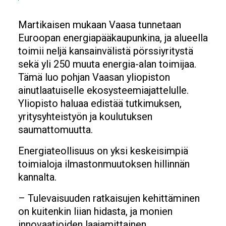
Martikaisen mukaan Vaasa tunnetaan
Euroopan energiapääkaupunkina, ja alueella
toimii neljä kansainvälistä pörssiyritystä
sekä yli 250 muuta energia-alan toimijaa.
Tämä luo pohjan Vaasan yliopiston
ainutlaatuiselle ekosysteemiajattelulle.
Yliopisto haluaa edistää tutkimuksen,
yritysyhteistyön ja koulutuksen
saumattomuutta.
Energiateollisuus on yksi keskeisimpiä
toimialoja ilmastonmuutoksen hillinnän
kannalta.
– Tulevaisuuden ratkaisujen kehittäminen
on kuitenkin liian hidasta, ja monien
innovaatioiden laajamittainen