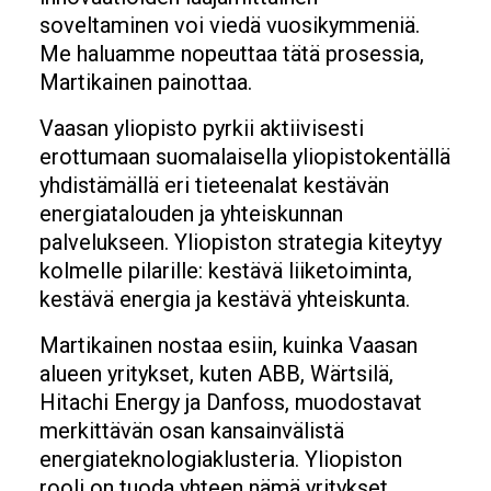
soveltaminen voi viedä vuosikymmeniä.
Me haluamme nopeuttaa tätä prosessia,
Martikainen painottaa.
Vaasan yliopisto pyrkii aktiivisesti
erottumaan suomalaisella yliopistokentällä
yhdistämällä eri tieteenalat kestävän
energiatalouden ja yhteiskunnan
palvelukseen. Yliopiston strategia kiteytyy
kolmelle pilarille: kestävä liiketoiminta,
kestävä energia ja kestävä yhteiskunta.
Martikainen nostaa esiin, kuinka Vaasan
alueen yritykset, kuten ABB, Wärtsilä,
Hitachi Energy ja Danfoss, muodostavat
merkittävän osan kansainvälistä
energiateknologiaklusteria. Yliopiston
rooli on tuoda yhteen nämä yritykset,