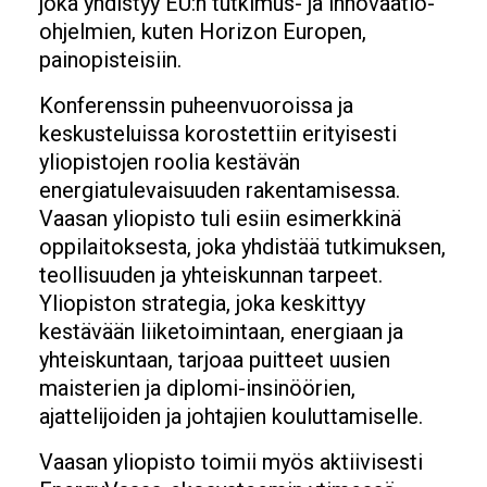
joka yhdistyy EU:n tutkimus- ja innovaatio-
ohjelmien, kuten Horizon Europen,
painopisteisiin.
Konferenssin puheenvuoroissa ja
keskusteluissa korostettiin erityisesti
yliopistojen roolia kestävän
energiatulevaisuuden rakentamisessa.
Vaasan yliopisto tuli esiin esimerkkinä
oppilaitoksesta, joka yhdistää tutkimuksen,
teollisuuden ja yhteiskunnan tarpeet.
Yliopiston strategia, joka keskittyy
kestävään liiketoimintaan, energiaan ja
yhteiskuntaan, tarjoaa puitteet uusien
maisterien ja diplomi-insinöörien,
ajattelijoiden ja johtajien kouluttamiselle.
Vaasan yliopisto toimii myös aktiivisesti