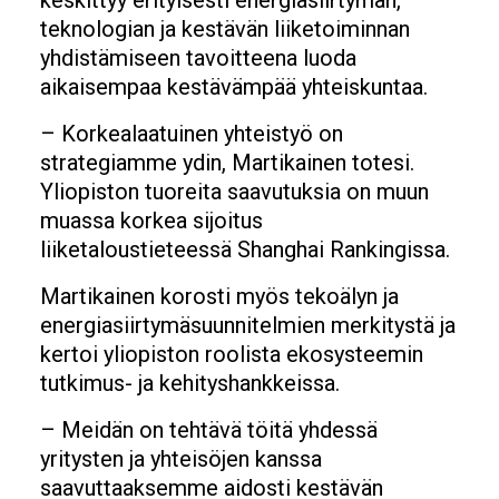
keskittyy erityisesti energiasiirtymän,
teknologian ja kestävän liiketoiminnan
yhdistämiseen tavoitteena luoda
aikaisempaa kestävämpää yhteiskuntaa.
– Korkealaatuinen yhteistyö on
strategiamme ydin, Martikainen totesi.
Yliopiston tuoreita saavutuksia on muun
muassa korkea sijoitus
liiketaloustieteessä Shanghai Rankingissa.
Martikainen korosti myös tekoälyn ja
energiasiirtymäsuunnitelmien merkitystä ja
kertoi yliopiston roolista ekosysteemin
tutkimus- ja kehityshankkeissa.
– Meidän on tehtävä töitä yhdessä
yritysten ja yhteisöjen kanssa
saavuttaaksemme aidosti kestävän