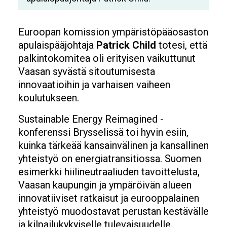
Euroopan komission ympäristöpääosaston
apulaispääjohtaja
Patrick Child
totesi, että
palkintokomitea oli erityisen vaikuttunut
Vaasan syvästä sitoutumisesta
innovaatioihin ja varhaisen vaiheen
koulutukseen.
Sustainable Energy Reimagined -
konferenssi Brysselissä toi hyvin esiin,
kuinka tärkeää kansainvälinen ja kansallinen
yhteistyö on energiatransitiossa. Suomen
esimerkki hiilineutraaliuden tavoittelusta,
Vaasan kaupungin ja ympäröivän alueen
innovatiiviset ratkaisut ja eurooppalainen
yhteistyö muodostavat perustan kestävälle
ja kilpailukykyiselle tulevaisuudelle.