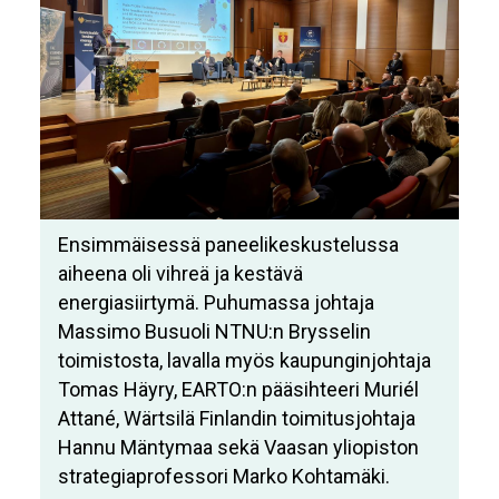
Ensimmäisessä paneelikeskustelussa
aiheena oli vihreä ja kestävä
energiasiirtymä. Puhumassa johtaja
Massimo Busuoli NTNU:n Brysselin
toimistosta, lavalla myös kaupunginjohtaja
Tomas Häyry, EARTO:n pääsihteeri Muriél
Attané, Wärtsilä Finlandin toimitusjohtaja
Hannu Mäntymaa sekä Vaasan yliopiston
strategiaprofessori Marko Kohtamäki.