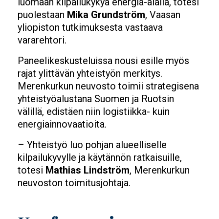
luomaan kilpailukykyä energia-alalla, totesi
puolestaan
Mika Grundström
, Vaasan
yliopiston tutkimuksesta vastaava
vararehtori.
Paneelikeskusteluissa nousi esille myös
rajat ylittävän yhteistyön merkitys.
Merenkurkun neuvosto toimii strategisena
yhteistyöalustana Suomen ja Ruotsin
välillä, edistäen niin logistiikka- kuin
energiainnovaatioita.
– Yhteistyö luo pohjan alueelliselle
kilpailukyvylle ja käytännön ratkaisuille,
totesi
Mathias Lindström
, Merenkurkun
neuvoston toimitusjohtaja.