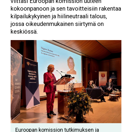
viittasi Euroopan komission uuteen
kokoonpanoon ja sen tavoitteisiin rakentaa
kilpailukykyinen ja hiilineutraali talous,
jossa oikeudenmukainen siirtymä on
keskiössä.
Image
Euroopan komission tutkimuksen ja