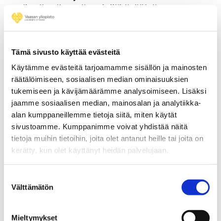
vihreän siirtymän edelläkävijöinä.
– Nämä siirtymät tapahtuvat paikallisesti,
ja siksi teidän kokemuksenne sekä
Tämä sivusto käyttää evästeitä
yliopistotutkimuksen ja teollisuuden
integraatiosta ovat ratkaisevan tärkeitä
Käytämme evästeitä tarjoamamme sisällön ja mainosten
kaikkien tavoitteidemme saavuttamiseksi.
räätälöimiseen, sosiaalisen median ominaisuuksien
tukemiseen ja kävijämäärämme analysoimiseen. Lisäksi
jaamme sosiaalisen median, mainosalan ja analytiikka-
Teknologinen kehitys
alan kumppaneillemme tietoja siitä, miten käytät
sivustoamme. Kumppanimme voivat yhdistää näitä
laskee uusiutuvan
tietoja muihin tietoihin, joita olet antanut heille tai joita on
kerätty, kun olet käyttänyt heidän palvelujaan.
energian hintaa
Suostumuksen
Välttämätön
valinta
Chalmersin teknillisen yliopiston energian
huippuyksikön johtaja
Tomas Kåberger
toi
Mieltymykset
esiin konkreettisia esimerkkejä