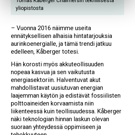
Tomas Kåberger Chalmersin teknillisestä
yliopistosta
– Vuonna 2016 näimme useita
ennätyksellisen alhaisia hintatarjouksia
aurinkoenergialle, ja tämä trendi jatkuu
edelleen, Kåberger totesi.
Hän korosti myös akkuteollisuuden
nopeaa kasvua ja sen vaikutusta
energiasektoriin. Halventuvat akut
mahdollistavat uusiutuvan energian
laajemman käytön ja edistävät fossiilisten
polttoaineiden korvaamista niin
liikenteessä kuin teollisuudessa. Kåberger
näki teknologian hinnan laskun olevan
suoraan yhteydessä oppimiseen ja
tehokkuuteen.