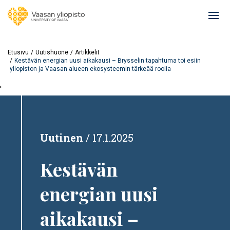
Hyppää
pääsisältöön
Ope
mai
navi
Etusivu
Uutishuone
Artikkelit
Kestävän energian uusi aikakausi – Brysselin tapahtuma toi esiin
yliopiston ja Vaasan alueen ekosysteemin tärkeää roolia
'
Uutinen
17.1.2025
Kestävän
energian uusi
aikakausi –