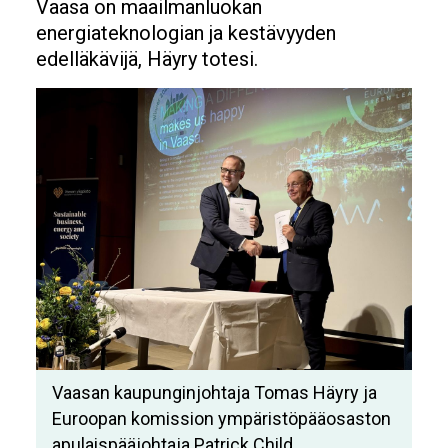
Vaasa on maailmanluokan
energiateknologian ja kestävyyden
edelläkävijä, Häyry totesi.
Image
Vaasan kaupunginjohtaja Tomas Häyry ja
Euroopan komission ympäristöpääosaston
apulaispääjohtaja Patrick Child.