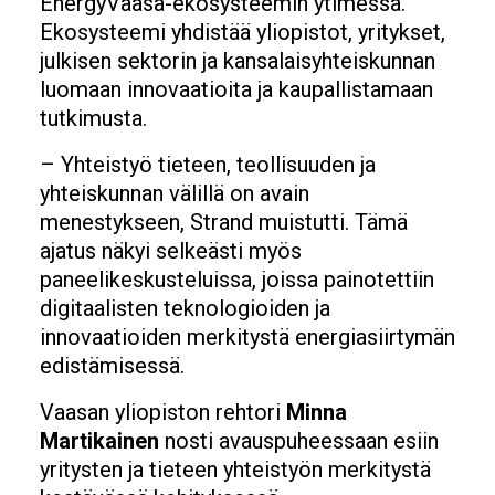
EnergyVaasa-ekosysteemin ytimessä.
Ekosysteemi yhdistää yliopistot, yritykset,
julkisen sektorin ja kansalaisyhteiskunnan
luomaan innovaatioita ja kaupallistamaan
tutkimusta.
– Yhteistyö tieteen, teollisuuden ja
yhteiskunnan välillä on avain
menestykseen, Strand muistutti. Tämä
ajatus näkyi selkeästi myös
paneelikeskusteluissa, joissa painotettiin
digitaalisten teknologioiden ja
innovaatioiden merkitystä energiasiirtymän
edistämisessä.
Vaasan yliopiston rehtori
Minna
Martikainen
nosti avauspuheessaan esiin
yritysten ja tieteen yhteistyön merkitystä