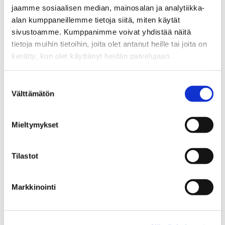
elinvoimaa, Leipämaa-Leskinen sanoo.
jaamme sosiaalisen median, mainosalan ja analytiikka-
alan kumppaneillemme tietoja siitä, miten käytät
sivustoamme. Kumppanimme voivat yhdistää näitä
Paikallinen ruoantuotanto ei ole
tietoja muihin tietoihin, joita olet antanut heille tai joita on
kestävää, jos tuottajat eivät pysty
kerätty, kun olet käyttänyt heidän palvelujaan.
elämään työllään.
Suostumuksen
Välttämätön
valinta
REKO on myös vahvistanut paikallisten
tuottajien neuvotteluasemaa suhteessa
Mieltymykset
suuriin kauppaketjuihin. Tuottajille suora
asiakaskontakti lisää arvostusta ja avaa
uusia mahdollisuuksia tuotteiden myyntiin
Tilastot
vaikkapa lähimarketissa.
Markkinointi
Haasteena kuluttajien