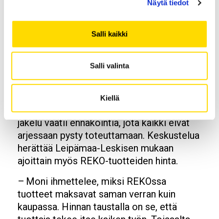
hektinen arki
Näytä tiedot
Vaikka REKOssa käy paljon sitoutuneita
Salli kaikki
kuluttajia, on jatkuvuuden kannalta
elintärkeää saada pidettyä nykyiset
Salli valinta
asiakkaat ja löytää myös uusia pysyviä
asiakkaita. Kuluttajien arki on usein
hektistä, ja ruokavalinnat tehdään nopeasti
Kiellä
kaupassa käydessä. Viikoittainen REKO-
jakelu vaatii ennakointia, jota kaikki eivät
arjessaan pysty toteuttamaan. Keskustelua
herättää Leipämaa-Leskisen mukaan
ajoittain myös REKO-tuotteiden hinta.
– Moni ihmettelee, miksi REKOssa
tuotteet maksavat saman verran kuin
kaupassa. Hinnan taustalla on se, että