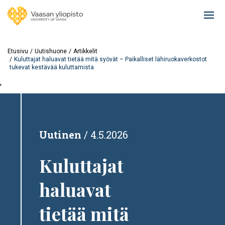
Hyppää
pääsisältöön
Ope
mai
navi
Etusivu
Uutishuone
Artikkelit
Kuluttajat haluavat tietää mitä syövät – Paikalliset lähiruokaverkostot
tukevat kestävää kuluttamista
'
Uutinen
4.5.2026
Kuluttajat
haluavat
tietää mitä