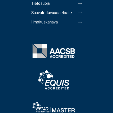
Tietosuoja
Saavutettavuusseloste
Ilmoituskanava
Image
Image
Image