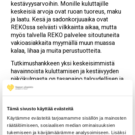
kestävyysarvoihin. Monille kuluttajille
keskeisiä arvoja ovat ruoan tuoreus, maku
ja laatu. Kesä ja sadonkorjuuaika ovat
REKOssa selvästi vilkkainta aikaa, mutta
myös talvella REKO palvelee sitoutuneita
vakioasiakkaita myymällä muun muassa
kalaa, lihaa ja muita perustuotteita.
Tutkimushankkeen yksi keskeisimmistä
havainnoista kuluttamisen ja kestävyyden
näkökulmasta on tasapaino taloudellisen ja
ympäristöllisen kestävyyden välillä.
– Paikallinen ruoantuotanto ei ole
kestävää, jos tuottajat eivät pysty elämään
Tämä sivusto käyttää evästeitä
työllään. REKO ei haasta valtavirran
Käytämme evästeitä tarjoamamme sisällön ja mainosten
ruokajärjestelmää, mutta se tarjoaa
räätälöimiseen, sosiaalisen median ominaisuuksien
vaihtoehdon ja tukee alueellista
tukemiseen ja kävijämäärämme analysoimiseen. Lisäksi