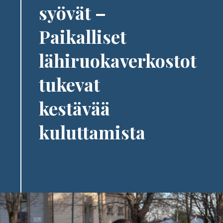
syövät –
Paikalliset
lähiruokaverkostot
tukevat
kestävää
kuluttamista
Image