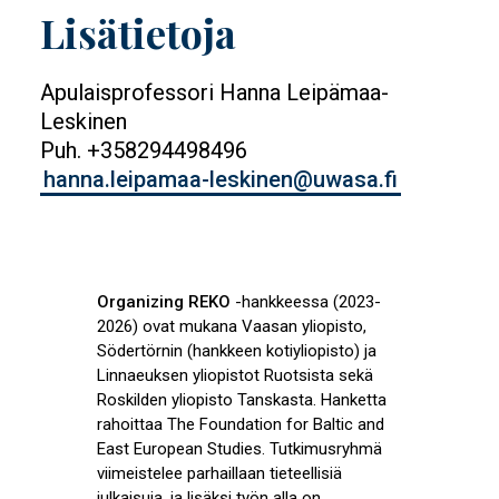
Lisätietoja
Apulaisprofessori Hanna Leipämaa-
Leskinen
Puh. +358294498496
hanna.leipamaa-leskinen@uwasa.fi
Organizing REKO
-hankkeessa (2023-
2026) ovat mukana Vaasan yliopisto,
Södertörnin (hankkeen kotiyliopisto) ja
Linnaeuksen yliopistot Ruotsista sekä
Roskilden yliopisto Tanskasta. Hanketta
rahoittaa The Foundation for Baltic and
East European Studies. Tutkimusryhmä
viimeistelee parhaillaan tieteellisiä
julkaisuja, ja lisäksi työn alla on