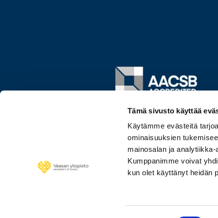
Image
Tämä sivusto käyttää eväs
Käytämme evästeitä tarjoa
ominaisuuksien tukemisee
mainosalan ja analytiikka-
Kumppanimme voivat yhdistää 
kun olet käyttänyt heidän 