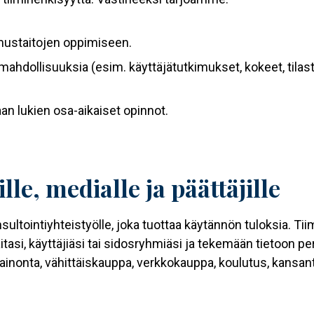
mustaitojen oppimiseen.
hdollisuuksia (esim. käyttäjätutkimukset, kokeet, tilast
an lukien osa-aikaiset opinnot.
e, medialle ja päättäjille
ltointiyhteistyölle, joka tuottaa käytännön tuloksia. Ti
i, käyttäjiäsi tai sidosryhmiäsi ja tekemään tietoon pe
ainonta, vähittäiskauppa, verkkokauppa, koulutus, kansan