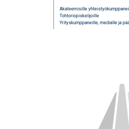
Akateemisille yhteistyökumppanei
Tohtoriopiskelijoille
Yrityskumppaneille, medialle ja päät
Image