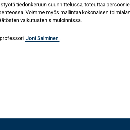
yötä tiedonkeruun suunnittelussa, toteuttaa persoonien
enteossa. Voimme myös mallintaa kokonaisen toimialan
 päätösten vaikutusten simuloinnissa.
sprofessori
Joni Salminen
.