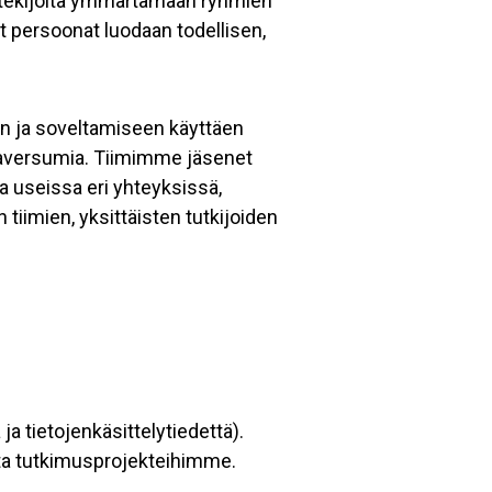
sentekijöitä ymmärtämään ryhmien
at persoonat luodaan todellisen,
in ja soveltamiseen käyttäen
etaversumia. Tiimimme jäsenet
nia useissa eri yhteyksissä,
iimien, yksittäisten tutkijoiden
ja tietojenkäsittelytiedettä).
ta tutkimusprojekteihimme.