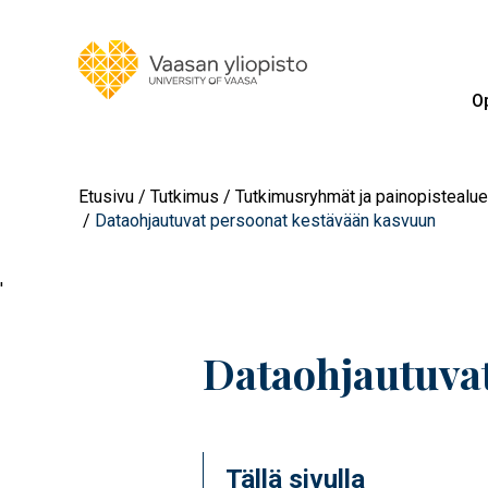
Op
Etusivu
Tutkimus
Tutkimusryhmät ja painopistealue
Dataohjautuvat persoonat kestävään kasvuun
'
Dataohjautuva
Tällä sivulla