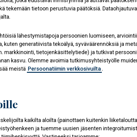
nkilöitä, jotka edustavat ihmisryhmiä ja auttavat päätök
 sekä tekemään tietoon perustuvia päätöksiä. Dataohjautuv
alta.
öisiä lähestymistapoja persoonien luomiseen, arviointi
ita, kuten generatiivista tekoälyä, syväväärennöksiä ja m
m. markkinointi, tietojenkäsittelytiede) ja tutkivat persoo
nnan kasvu. Olemme avoimia tutkimusyhteistyölle muiden t
lisää meistä
Persoonatiimin verkkosivuilta
.
ille
joilta kaikilta aloilta (painottaen kuitenkin liiketaloutta 
istyöhenkeen ja tuemme uusien jäsenten integroitumis
tiimihenkisyyttä. Vastineeksi tarjoamme: