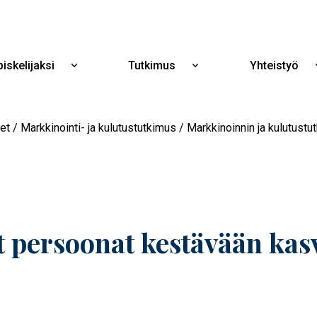
Hyppää
pääsisältöön
iskelijaksi
Tutkimus
Yhteistyö
Näytä
Näytä
alavalikko
alavalikko
Opiskelijaksi
Tutkimus
et
Markkinointi- ja kulutustutkimus
Markkinoinnin ja kulutust
t persoonat kestävään ka