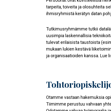
Persoonat ovat kuvitteellisia he
tarpeita, toiveita ja olosuhteita
ihmisryhmistä kerätyn datan pohj
Tutkimusryhmämme tutkii dataläht
uusimpia laskennallisia tekniiko
tulevat erilaisista taustoista (esi
mukaan lukien kestävä liiketoimi
ja organisaatioiden kanssa. Lue 
Tohtoriopiskelijo
Otamme vastaan hakemuksia opiskeli
Tiimimme perustuu vahvaan yhte
Odotamme vahvaa työmoraalia ja 