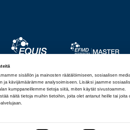
Image
Image
teitä
mamme sisällön ja mainosten räätälöimiseen, sosiaalisen medi
Image
Image
n ja kävijämäärämme analysoimiseen. Lisäksi jaamme sosiaali
alan kumppaneillemme tietoja siitä, miten käytät sivustoamme.
näitä tietoja muihin tietoihin, joita olet antanut heille tai joita 
palvelujaan.