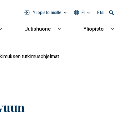
Yliopistolaisille
FI
Etsi
Uutishuone
Yliopisto
Näytä
Näytä
Näytä
alavalikko
alavalikko
alavalikko
Yhteistyö
Uutishuone
Yliopisto
utkimuksen tutkimusohjelmat
svuun