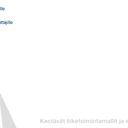
lle
täjille