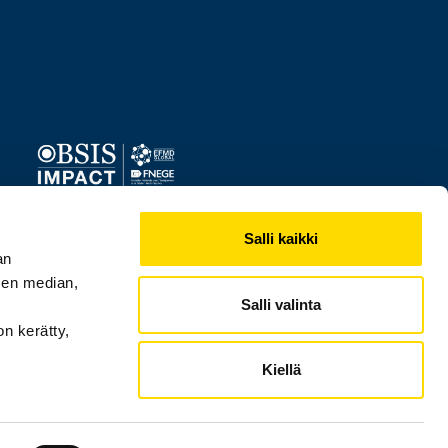
Image
Salli kaikki
an
sen median,
Salli valinta
on kerätty,
Kiellä