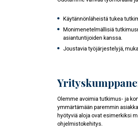
Käytännönläheistä tukea tutki
Monimenetelmällisiä tutkimusma
asiantuntijoiden kanssa.
Joustavia työjärjestelyjä, muka
Yrityskumppaneill
Olemme avoimia tutkimus- ja konsu
ymmärtämään paremmin asiakkaitas
hyötyviä aloja ovat esimerkiksi m
ohjelmistokehitys.