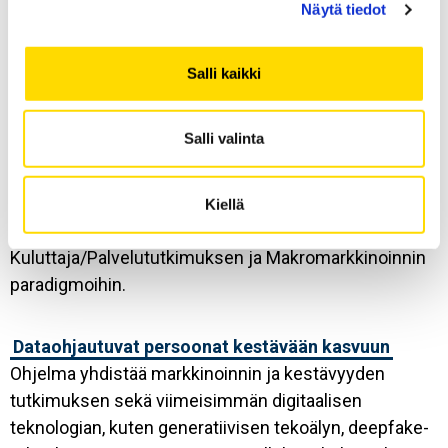
kuluttajakäyttäytymisestä pyrkien
Näytä tiedot
liiketoimintakäytäntöjen uudistamiseen.
Salli kaikki
Transformatiivinen kulutuskulttuuri ja yhteiskunta
Ohjelma rakentaa liiketoiminnan, kestävyyden ja
Salli valinta
hyvinvoinnin syvällistä ymmärrystä keskittyen
kulutuksen dynamiikkaan kulutuskulttuurin ja
yhteiskunnan eri tasoilla. Ohjelma nojaa erityisesti
Kiellä
Kuluttajakulttuuriteorian, Transformatiivisen
Kuluttaja/Palvelututkimuksen ja Makromarkkinoinnin
paradigmoihin.
Dataohjautuvat persoonat kestävään kasvuun
Ohjelma yhdistää markkinoinnin ja kestävyyden
tutkimuksen sekä viimeisimmän digitaalisen
teknologian, kuten generatiivisen tekoälyn, deepfake-