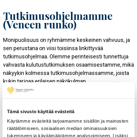
Tutkimusohjelmamme
(Veneen runko)
Monipuolisuus on ryhmämme keskeinen vahvuus, ja
sen perustana on viisi toisiinsa linkittyvää
tutkimusohjelmaa. Olemme perinteisesti tunnettuja
vahvasta kulutustutkimuksen osaamisestamme, mikä
näkyykin kolmessa tutkimusohjelmassamme, joista
kukin tarjoaa erilaisen näkökulman
kuluttajamarkkinoinnin tieteenalaan. Nykyään
tutkimusryhmämme osaaminen on laajentunut
kuluttajamarkkinoiden lisäksi tarkastelemaan
Tämä sivusto käyttää evästeitä
ekosysteemejä, joissa moninaiset markkinatoimijat,
Käytämme evästeitä tarjoamamme sisällön ja mainosten
niin kuluttajat kuin yrityksetkin toimivat. Uskomme
räätälöimiseen, sosiaalisen median ominaisuuksien
vahvasti tutkimukseen perustuvaan opetukseen ja
tukemiseen ja kävijämäärämme analysoimiseen. Lisäksi