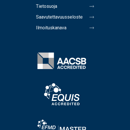
Tietosuoja
Saavutettavuusseloste
Ilmoituskanava
Image
Image
Image