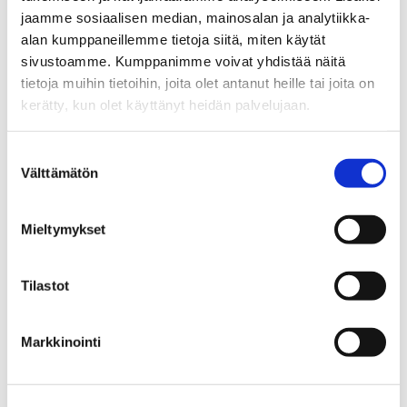
toteutamme tätä myös käytännössä; viides
jaamme sosiaalisen median, mainosalan ja analytiikka-
tutkimusohjelmamme keskittyy markkinoinnin
alan kumppaneillemme tietoja siitä, miten käytät
koulutuksen tutkimukseen.
sivustoamme. Kumppanimme voivat yhdistää näitä
tietoja muihin tietoihin, joita olet antanut heille tai joita on
kerätty, kun olet käyttänyt heidän palvelujaan.
Kestävät liiketoimintamallit ja ekosysteemit
Ohjelma tutkii, miten organisaatiot voivat integroida
Suostumuksen
kestävyyden osaksi toimintojaan,
Välttämätön
valinta
arvonluontisuhteitaan sekä liiketoiminta- ja
innovaatioekosysteemien monimutkaisiin
Mieltymykset
dynamiikkoihin.
Tilastot
Vastuullinen kuluttajamarkkinointi
Ohjelma painottaa kvantitatiivisia menetelmiä ja
yhdistää liiketalous-, luonnon- ja
Markkinointi
yhteiskuntatieteellisen tutkimuksen saavuttaakseen
kokonaisvaltaisen ymmärryksen vastuullisesta