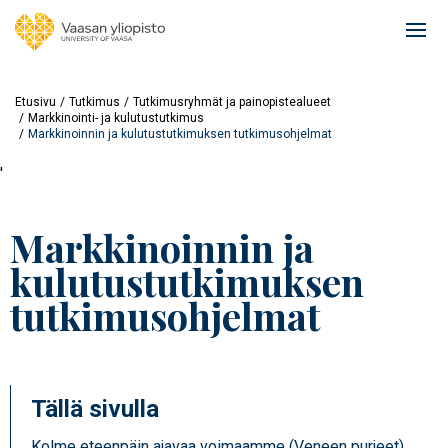
Hyppää
pääsisältöön
Ope
mai
navi
Etusivu
Tutkimus
Tutkimusryhmät ja painopistealueet
Markkinointi- ja kulutustutkimus
Markkinoinnin ja kulutustutkimuksen tutkimusohjelmat
'
Markkinoinnin ja
kulutustutkimuksen
tutkimusohjelmat
Tällä sivulla
Kolme eteenpäin ajavaa voimaamme (Veneen purjeet)