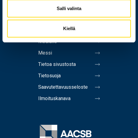
Henkilöhaku
Salli valinta
Yhteystiedot
Kiellä
Laskutusosoite
Medialle
Messi
Tietoa sivustosta
Tietosuoja
Saavutettavuusseloste
Ilmoituskanava
Image