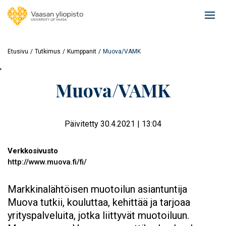
Hyppää
pääsisältöön
Ope
mai
navi
Etusivu
Tutkimus
Kumppanit
Muova/VAMK
'
Muova/VAMK
Päivitetty 30.4.2021 | 13:04
Verkkosivusto
http://www.muova.fi/fi/
Markkinalähtöisen muotoilun asiantuntija
Muova tutkii, kouluttaa, kehittää ja tarjoaa
yrityspalveluita, jotka liittyvät muotoiluun.