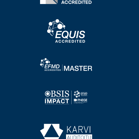
Image
Image
Image
Image