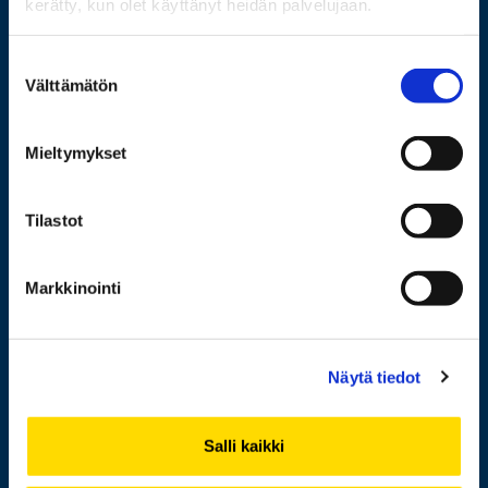
kerätty, kun olet käyttänyt heidän palvelujaan.
Wolffintie 32
FI-65200 Vaasa PL 700
Suostumuksen
Välttämätön
65101 Vaasa
valinta
Lisää yhteystietoja
Mieltymykset
Tilastot
Opiskelijaksi
Tutkimus
Markkinointi
Yhteistyö
Uutishuone
Näytä tiedot
Yliopisto
Salli kaikki