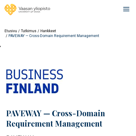
Hyppää
pääsisältöön
Ope
mai
navi
Etusivu
Tutkimus
Hankkeet
PAVEWAY — Cross-Domain Requirement Management
'
PAVEWAY — Cross-Domain
Requirement Management