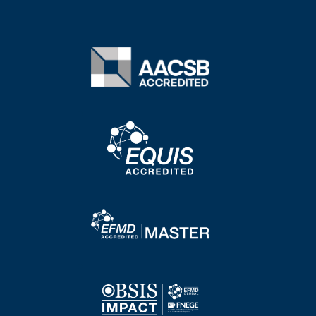
Image
Image
Image
Image