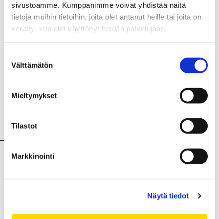
sivustoamme. Kumppanimme voivat yhdistää näitä
tietoja muihin tietoihin, joita olet antanut heille tai joita on
kerätty, kun olet käyttänyt heidän palvelujaan.
Suostumuksen
Välttämätön
valinta
Mieltymykset
Hankkeen kuvaus
Tilastot
Markkinointi
PAVEWAY on kunnianhimoinen tutkimusprojekti, jonka
tarkoituksena on yhdistää monimutkaiset
suunnitteluprosessit eri toimialoilla, kuten merenkulku,
Näytä tiedot
energiantuotanto ja teollisuusautomaatio. Projekti luo
joustavan digitaalisen ympäristön, joka tukee riskien