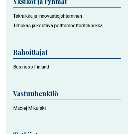
Yksiköt ja ryhmät
Hankkeeseen
Tekniikka ja innovaatiojohtaminen
osallistuvat
Tehokas ja kestävä polttomoottoritekniikka
Vaasan
yliopiston
toimijat
Rahoittajat
Business Finland
Vastuuhenkilö
Maciej Mikulski