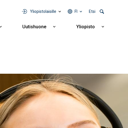
Yliopistolaisille
FI
Etsi
Uutishuone
Yliopisto
Näytä
Näytä
Näytä
alavalikko
alavalikko
alavalikko
Yhteistyö
Uutishuone
Yliopisto