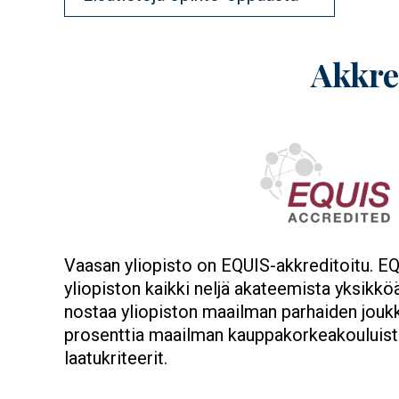
Akkre
Image
Vaasan yliopisto on EQUIS-akkreditoitu. EQ
yliopiston kaikki neljä akateemista yksikkö
nostaa yliopiston maailman parhaiden jouk
prosenttia maailman kauppakorkeakouluist
laatukriteerit.