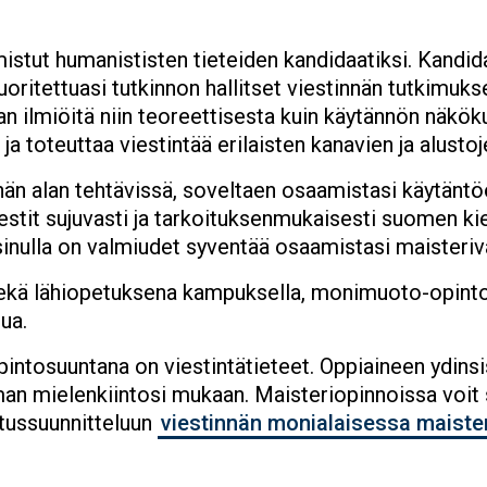
istut humanististen tieteiden kandidaatiksi. Kandid
ritettuasi tutkinnon hallitset viestinnän tutkimukse
an ilmiöitä niin teoreettisesta kuin käytännön näkök
a toteuttaa viestintää erilaisten kanavien ja alustoj
än alan tehtävissä, soveltaen osaamistasi käytäntö
viestit sujuvasti ja tarkoituksenmukaisesti suomen k
 sinulla on valmiudet syventää osaamistasi maisteri
sekä lähiopetuksena kampuksella, monimuoto-opinto
ua.
ntosuuntana on viestintätieteet. Oppiaineen ydinsisäl
man mielenkiintosi mukaan. Maisteriopinnoissa voit 
utussuunnitteluun
viestinnän monialaisessa maiste