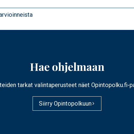
 arvioinneista
Hae ohjelmaan
eiden tarkat valintaperusteet näet Opintopolku.fi-pa
Siirry Opintopolkuun