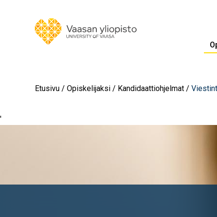
Op
Etusivu
Opiskelijaksi
Kandidaattiohjelmat
Viestin
'
Image