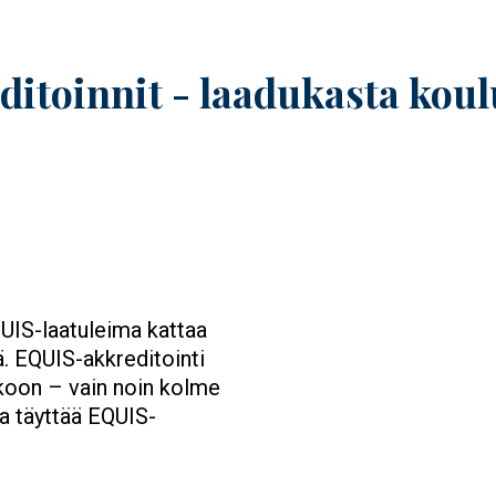
ditoinnit - laadukasta koul
UIS-laatuleima kattaa
ä. EQUIS-akkreditointi
koon – vain noin kolme
a täyttää EQUIS-