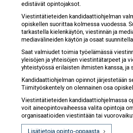
edistävät opintojaksot.
Viestintätieteiden kandidaattiohjelman valm
opiskellen suorittaa kolmessa vuodessa. Suo
tarkastella kielenkäytön, viestinnän ja medi
mediavälineiden käytön ja osaat suunnitella j
Saat valmiudet toimia työelämässä viestinn
yleisöjen ja yhteisöjen viestintätarpeet ja 
yhteistyössä erilaisten ihmisten kanssa, ja
Kandidaattiohjelman opinnot järjestetään 
Tiimityöskentely on olennainen osa opiskel
Viestintätieteiden kandidaattiohjelmassa opi
voit aineopintovaiheessa valita opintoja o
organisaatioiden viestintään tai vuorovaik
Lisätietoja opinto-oppaasta