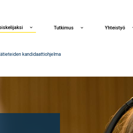
Hyppää
pääsisältöön
iskelijaksi
Tutkimus
Yhteistyö
Näytä
Näytä
alavalikko
alavalikko
Opiskelijaksi
Tutkimus
tätieteiden kandidaattiohjelma