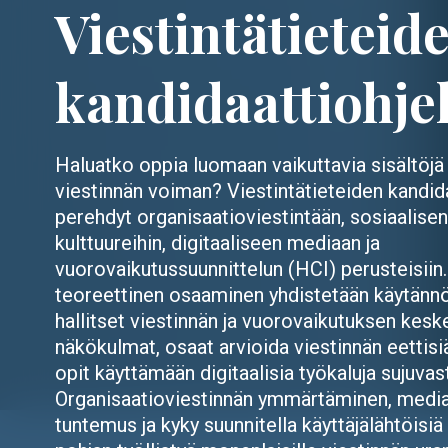
Viestintätieteid
kandidaattiohj
Haluatko oppia luomaan vaikuttavia sisältöj
viestinnän voiman? Viestintätieteiden kandi
perehdyt organisaatioviestintään, sosiaalise
kulttuureihin, digitaaliseen mediaan ja
vuorovaikutussuunnittelun (HCI) perusteisiin
teoreettinen osaaminen yhdistetään käytännön
hallitset viestinnän ja vuorovaikutuksen kesk
näkökulmat, osaat arvioida viestinnän eettisi
opit käyttämään digitaalisia työkaluja sujuvast
Organisaatioviestinnän ymmärtäminen, med
tuntemus ja kyky suunnitella käyttäjälähtöisiä 