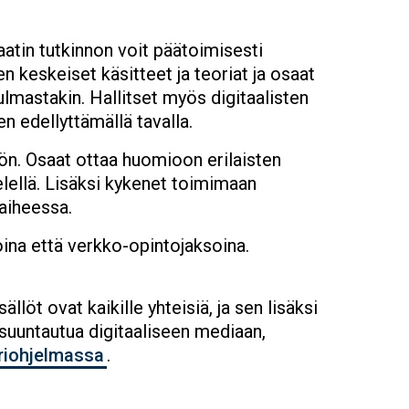
aatin tutkinnon voit päätoimisesti
n keskeiset käsitteet ja teoriat ja osaat
ulmastakin. Hallitset myös digitaalisten
en edellyttämällä tavalla.
ön. Osaat ottaa huomioon erilaisten
ielellä. Lisäksi kykenet toimimaan
vaiheessa.
ina että verkko-opintojaksoina.
löt ovat kaikille yhteisiä, ja sen lisäksi
suuntautua digitaaliseen mediaan,
riohjelmassa
.