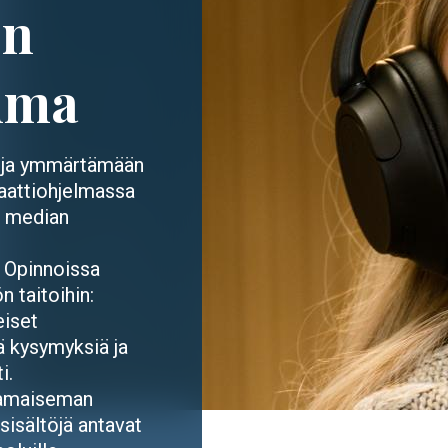
en
elma
ä ja ymmärtämään
daattiohjelmassa
n median
. Opinnoissa
 taitoihin:
eiset
ä kysymyksiä ja
i.
iamaiseman
sisältöjä antavat