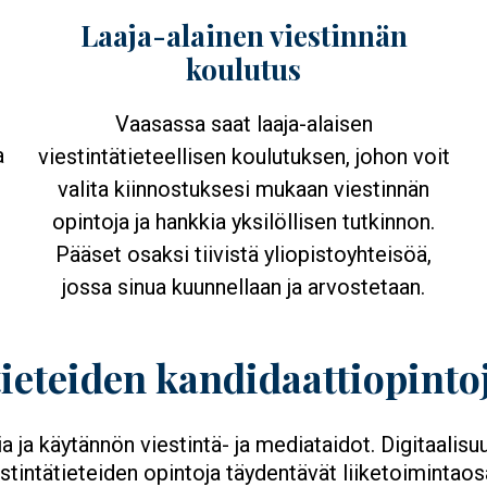
Laaja-alainen viestinnän
koulutus
Vaasassa saat laaja-alaisen
a
viestintätieteellisen koulutuksen, johon voit
valita kiinnostuksesi mukaan viestinnän
opintoja ja hankkia yksilöllisen tutkinnon.
Pääset osaksi tiivistä yliopistoyhteisöä,
jossa sinua kuunnellaan ja arvostetaan.
tieteiden kandidaattiopintoj
a ja käytännön viestintä- ja mediataidot. Digitaalis
stintätieteiden opintoja täydentävät liiketoimintaos