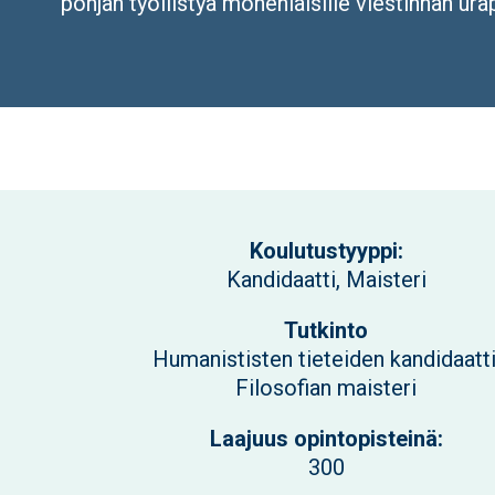
pohjan työllistyä monenlaisille viestinnän urap
Koulutustyyppi:
Kandidaatti, Maisteri
Tutkinto
Humanististen tieteiden kandidaatti
Filosofian maisteri
Laajuus opintopisteinä:
300