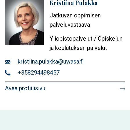
Kristiina Pulakka
Profiilikuva
Jatkuvan oppimisen
palveluvastaava
Yliopistopalvelut / Opiskelun
ja koulutuksen palvelut
Sähköposti
kristiina.pulakka@uwasa.fi
Puhelin
+358294498457
Avaa profiilisivu