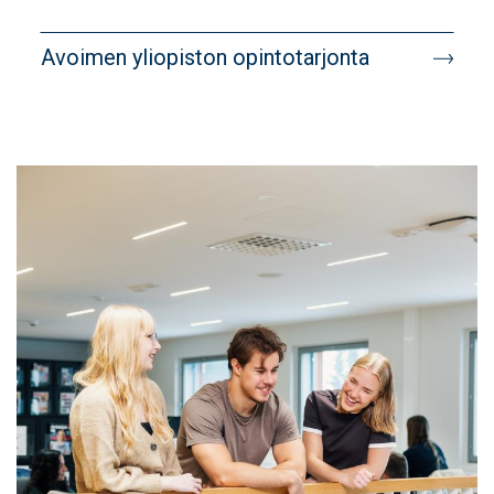
Banner
Avoimen yliopiston opintotarjonta
target