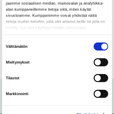
ilmoittautumisten avautumista.
jaamme sosiaalisen median, mainosalan ja analytiikka-
alan kumppaneillemme tietoja siitä, miten käytät
sivustoamme. Kumppanimme voivat yhdistää näitä
tietoja muihin tietoihin, joita olet antanut heille tai joita on
kerätty, kun olet käyttänyt heidän palvelujaan.
Suostumuksen
Välttämätön
valinta
Mieltymykset
Tilastot
Poimi eri alojen perusopintoja
Markkinointi
tarjonnastamme