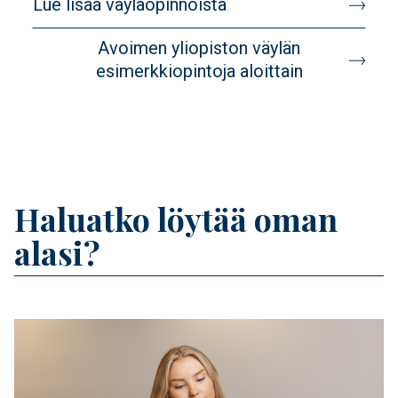
Lue lisää väyläopinnoista
target
Avoimen yliopiston väylän
esimerkkiopintoja aloittain
Banner
Haluatko löytää oman
Title
alasi?
Feature image