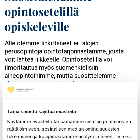
opintosetelillä
opiskeleville
Alle olemme linkittäneet eri alojen
perusopintoja opintotarjonnastamme, joista
voit lähteä liikkeelle. Opintosetelillä voi
ilmoittautua myös suomenkielisiin
aineopintoihimme, mutta suosittelemme
aloittamaan perusopinnoista.
Opintoneuvojamme auttavat mielellään, jos
haluat suunnitella opintoseteliopintojasi
esimerkiksi avoimen yliopiston väylään
Tämä sivusto käyttää evästeitä
sopiviksi. Opintotarjontaamme viimeistellään
Käytämme evästeitä tarjoamamme sisällön ja mainosten
vielä heinä-elokuun aikana, joten linkitysten
räätälöimiseen, sosiaalisen median ominaisuuksien
takaa avautuvat kurssilistat täydentyvät ennen
tukemiseen ja kävijämäärämme analysoimiseen. Lisäksi