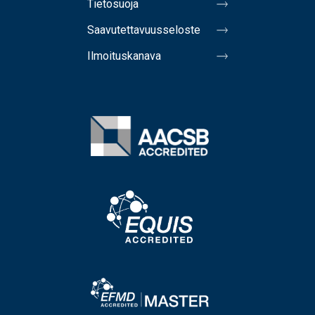
Tietosuoja
Saavutettavuusseloste
Ilmoituskanava
Image
Image
Image