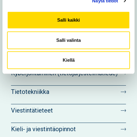
Näytä tiedot
Hallintotieteet
Salli kaikki
Kauppatieteet
Salli valinta
Tekniikka
Kiellä
Kyberjohtaminen (tietojärjestelmätiede)
Tietotekniikka
Viestintätieteet
Kieli- ja viestintäopinnot