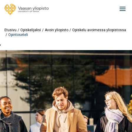
Hyppää
pääsisältöön
Ope
mai
navi
Etusivu
Opiskelijaksi
Avoin yliopisto
Opiskelu avoimessa yliopistossa
Opintoseteli
'
Image