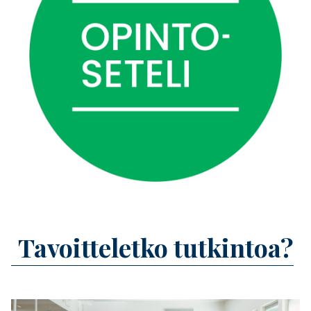
Banner
Tavoitteletko tutkintoa?
Title
Feature image