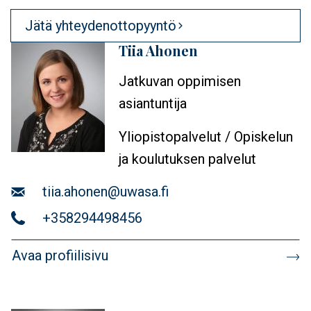
Jätä yhteydenottopyyntö
Tiia Ahonen
Profiilikuva
Jatkuvan oppimisen
asiantuntija
Yliopistopalvelut / Opiskelun
ja koulutuksen palvelut
Sähköposti
tiia.ahonen@uwasa.fi
Puhelin
+358294498456
Avaa profiilisivu