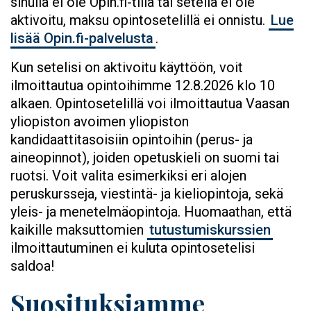
sinulla ei ole Opin.fi-tiliä tai seteliä ei ole
aktivoitu, maksu opintosetelillä ei onnistu.
Lue
lisää Opin.fi-palvelusta
.
Kun setelisi on aktivoitu käyttöön, voit
ilmoittautua opintoihimme 12.8.2026 klo 10
alkaen. Opintosetelillä voi ilmoittautua Vaasan
yliopiston avoimen yliopiston
kandidaattitasoisiin opintoihin (perus- ja
aineopinnot), joiden opetuskieli on suomi tai
ruotsi. Voit valita esimerkiksi eri alojen
peruskursseja, viestintä- ja kieliopintoja, sekä
yleis- ja menetelmäopintoja. Huomaathan, että
kaikille maksuttomien
tutustumiskurssien
ilmoittautuminen ei kuluta opintosetelisi
saldoa!
Suosituksiamme