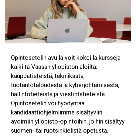
Banner
Opintosetelin avulla voit kokeilla kursseja
Description
kaikilta Vaasan yliopiston aloilta:
kauppatieteistä, tekniikasta,
tuotantotaloudesta ja kyberjohtamisesta,
hallintotieteistä ja viestintätieteistä.
Opintosetelin voi hyödyntää
kandidaattiohjelmiimme sisältyviin
avoimiin yliopisto-opintoihin, joihin sisältyy
suomen- tai ruotsinkielistä opetusta.