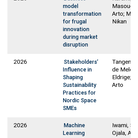
Masoud; O
model
Arto; Meh
transformation
Nikan
for frugal
innovation
during market
disruption
2026
Tangem, S
Stakeholders’
de Melo,
Influence in
Eldrige; Oj
Shaping
Arto
Sustainability
Practices for
Nordic Space
SMEs
2026
Iwami, Shi
Machine
Ojala, Art
Learning