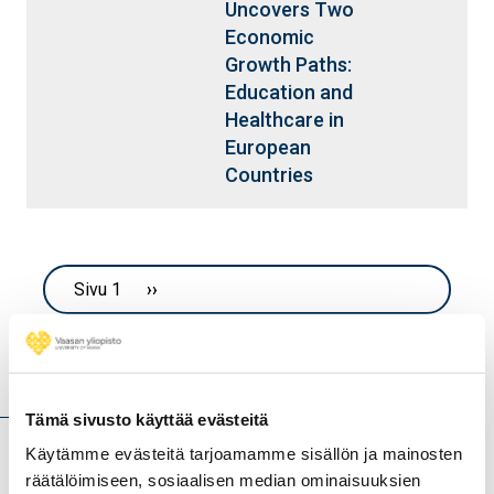
Uncovers Two
Economic
Growth Paths:
Education and
Healthcare in
European
Countries
Sivutus
Sivu 1
Seuraava sivu
››
Hankkeet
Tämä sivusto käyttää evästeitä
Käytämme evästeitä tarjoamamme sisällön ja mainosten
Francesca (2025 - 2028)
räätälöimiseen, sosiaalisen median ominaisuuksien