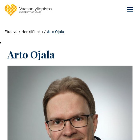
Hyppää
pääsisältöön
Ope
mai
navi
Etusivu
Henkilöhaku
Arto Ojala
'
Arto Ojala