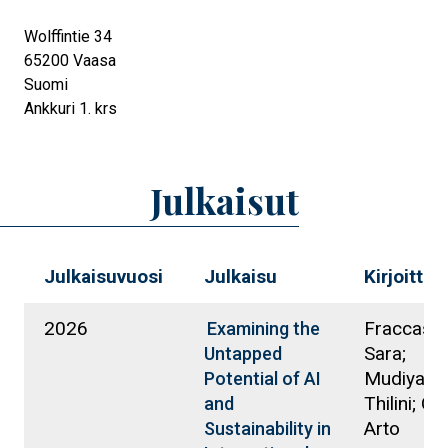
Wolffintie 34
65200
Vaasa
Suomi
Ankkuri 1. krs
Julkaisut
Julkaisuvuosi
Julkaisu
Kirjoittaja
2026
Fraccasto
Examining the
Sara;
Untapped
Mudiyans
Potential of AI
Thilini; Oja
and
Arto
Sustainability in