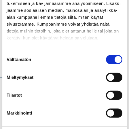
tukemiseen ja kävijämäärämme analysoimiseen. Lisäksi
SPACECONOMY - Kestävää talouskasvua
jaamme sosiaalisen median, mainosalan ja analytiikka-
avaruustalouden kautta (2025 - 2028)
alan kumppaneillemme tietoja siitä, miten käytät
Boosting Space Business – the Aurora Region Space
sivustoamme. Kumppanimme voivat yhdistää näitä
Economy Ecosystem (2023 - 2026)
tietoja muihin tietoihin, joita olet antanut heille tai joita on
kerätty, kun olet käyttänyt heidän palvelujaan.
INdoor navigation from CUBesAt TEchnology
(INCUBATE) (2021 - 2024)
Suostumuksen
Välttämätön
valinta
Uutiset
Mieltymykset
Tilastot
Markkinointi