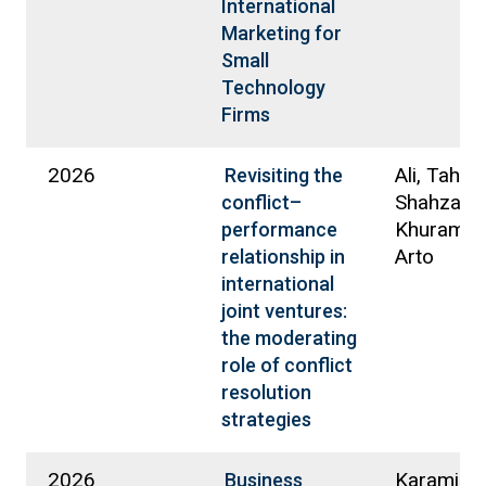
International
Marketing for
Small
Technology
Firms
2026
Ali, Tahir;
Revisiting the
Shahzad,
conflict–
Khuram; O
performance
Arto
relationship in
international
joint ventures:
the moderating
role of conflict
resolution
strategies
2026
Karami,
Business