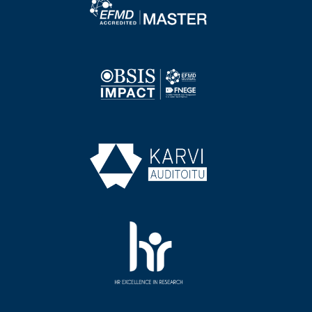
Image
Image
Image
Image