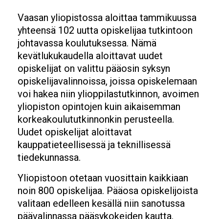
Vaasan yliopistossa aloittaa tammikuussa
yhteensä 102 uutta opiskelijaa tutkintoon
johtavassa koulutuksessa. Nämä
kevätlukukaudella aloittavat uudet
opiskelijat on valittu pääosin syksyn
opiskelijavalinnoissa, joissa opiskelemaan
voi hakea niin ylioppilastutkinnon, avoimen
yliopiston opintojen kuin aikaisemman
korkeakoulututkinnonkin perusteella.
Uudet opiskelijat aloittavat
kauppatieteellisessä ja teknillisessä
tiedekunnassa.
Yliopistoon otetaan vuosittain kaikkiaan
noin 800 opiskelijaa. Pääosa opiskelijoista
valitaan edelleen kesällä niin sanotussa
päävalinnassa pääsykokeiden kautta.