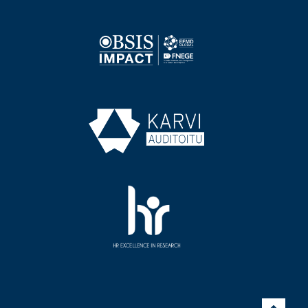
Image
Image
Image