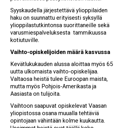
Syyskaudella järjestettävä ylioppilaiden
haku on suunnattu erityisesti syksyllä
ylioppilastutkintonsa suorittaneille sekä
varusmiespalveluksesta tammikuussa
kotiutuville.
Vaihto-opiskelijoiden määrä kasvussa
Kevätlukukauden alussa aloittaa myös 65
uutta ulkomaista vaihto-opiskelijaa.
Valtaosa heistä tulee Euroopan maista,
mutta myös Pohjois-Amerikasta ja
Aasiasta on tulijoita.
Vaihtoon saapuvat opiskelevat Vaasan
yliopistossa osana muualla tehtäviä
opintojaan vähintään kolme kuukautta.
Useimmat heistä ovat täällä koko