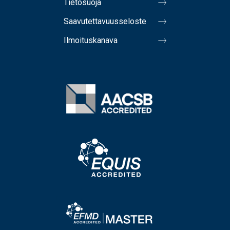
Tietosuoja
Saavutettavuusseloste
Ilmoituskanava
Image
Image
Image