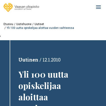
Hyppää
pääsisältöön
Ope
mai
navi
Etusivu
Uutishuone
Uutiset
Yli 100 uutta opiskelijaa aloittaa vuoden vaihteessa
'
Uutinen
12.1.2010
Yli 100 uutta
opiskelijaa
aloittaa