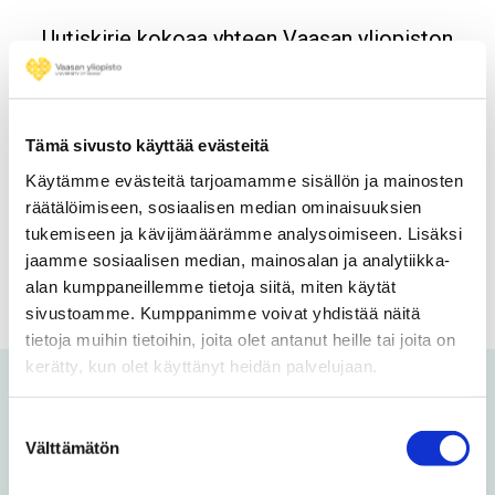
Uutiskirje kokoaa yhteen Vaasan yliopiston
ajankohtaiset uutiset tutkimuksen tuloksista,
koulutuksesta sekä yhteistyöstä ja
yhteiskunnallisesta vaikuttamisesta. Pysy
Tämä sivusto käyttää evästeitä
kanssamme kehityksen eturintamassa.
Käytämme evästeitä tarjoamamme sisällön ja mainosten
räätälöimiseen, sosiaalisen median ominaisuuksien
Tilaa uutiskirje
tukemiseen ja kävijämäärämme analysoimiseen. Lisäksi
jaamme sosiaalisen median, mainosalan ja analytiikka-
alan kumppaneillemme tietoja siitä, miten käytät
sivustoamme. Kumppanimme voivat yhdistää näitä
tietoja muihin tietoihin, joita olet antanut heille tai joita on
kerätty, kun olet käyttänyt heidän palvelujaan.
Voit olla kiinnostunut myös
Suostumuksen
Välttämätön
valinta
näistä