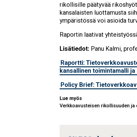
rikollisille päätyvää rikoshyö
kansalaisten luottamusta siih
ympäristössä voi asioida turva
Raportin laativat yhteistyöss
Lisätiedot:
Panu Kalmi, profe
Raportti: Tietoverkkoavuste
kansallinen toimintamalli ja
Policy Brief: Tietoverkkoa
Lue myös
Verkkoavusteisen rikollisuuden ja