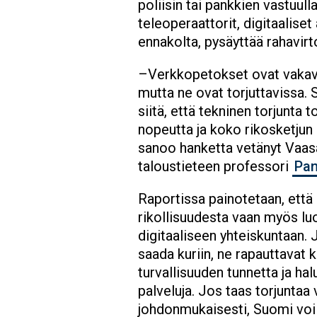
poliisin tai pankkien vastuull
teleoperaattorit, digitaaliset
ennakolta, pysäyttää rahavirt
–Verkkopetokset ovat vakav
mutta ne ovat torjuttavissa.
siitä, että tekninen torjunta t
nopeutta ja koko rikosketjun 
sanoo hanketta vetänyt Vaasa
taloustieteen professori
Pan
Raportissa painotetaan, että
rikollisuudesta vaan myös l
digitaaliseen yhteiskuntaan.
saada kuriin, ne rapauttavat 
turvallisuuden tunnetta ja hal
palveluja. Jos taas torjuntaa
johdonmukaisesti, Suomi voi