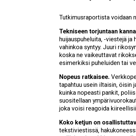
Tutkimusraportista voidaan n
Tekniseen torjuntaan kanna
huijauspuheluita, -viestejä ja
vahinkoa syntyy. Juuri rikosy
koska ne vaikeuttavat rikokse
esimerkiksi puheluiden tai v
Nopeus ratkaisee.
Verkkopet
tapahtuu usein iltaisin, öisin 
kuinka nopeasti pankit, polii
suositellaan ympärivuorokauti
joka voisi reagoida kiireellisii
Koko ketjun on osallistuttav
tekstiviestissä, hakukoneessa,