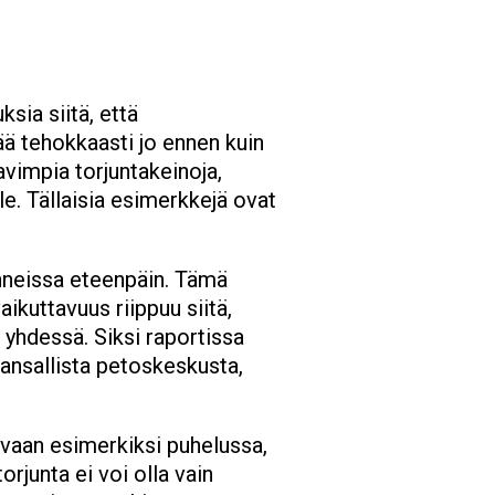
ia siitä, että
tää tehokkaasti jo ennen kuin
avimpia torjuntakeinoja,
le. Tällaisia esimerkkejä ovat
unneissa eteenpäin. Tämä
aikuttavuus riippuu siitä,
 yhdessä. Siksi raportissa
kansallista petoskeskusta,
vaan esimerkiksi puhelussa,
rjunta ei voi olla vain