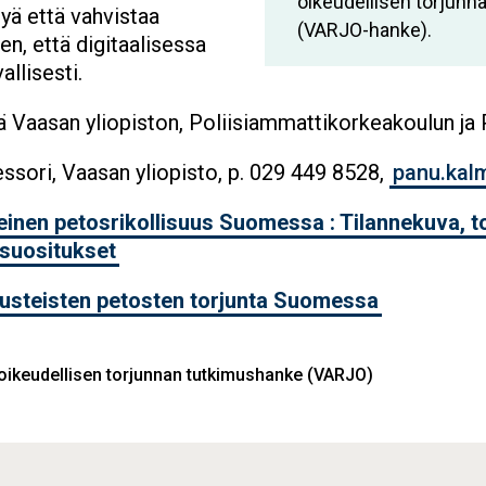
oikeudellisen torjunn
tyä että vahvistaa
(VARJO-hanke).
en, että digitaalisessa
llisesti.
ä Vaasan yliopiston, Poliisiammattikorkeakoulun ja P
ssori, Vaasan yliopisto, p. 029 449 8528,
panu.kal
inen petosrikollisuus Suomessa : Tilannekuva, to
 suositukset
vusteisten petosten torjunta Suomessa
 oikeudellisen torjunnan tutkimushanke (VARJO)