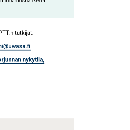
an tutkimushanketta
TT:n tutkijat.
mi@uwasa.fi
rjunnan nykytila,