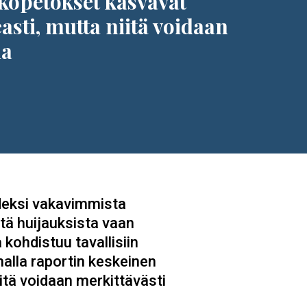
kopetokset kasvavat
asti, mutta niitä voidaan
ua
deksi vakavimmista
tä huijauksista vaan
kohdistuu tavallisiin
malla raportin keskeinen
iitä voidaan merkittävästi