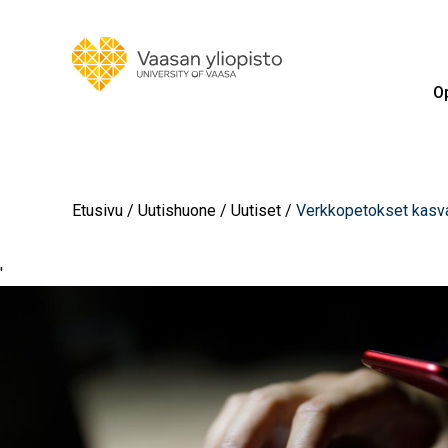
Op
Etusivu
Uutishuone
Uutiset
Verkkopetokset kasvav
'
Image