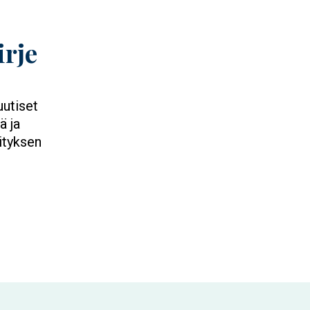
irje
uutiset
ä ja
ityksen