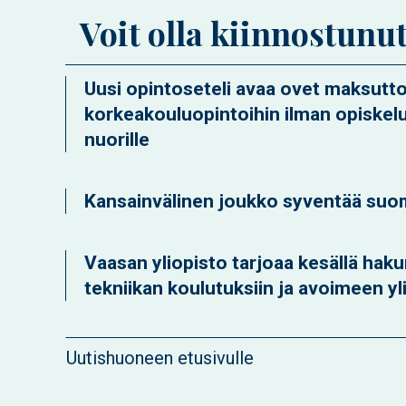
Voit olla kiinnostunu
Uusi opintoseteli avaa ovet maksutt
korkeakouluopintoihin ilman opiskelu
nuorille
Kansainvälinen joukko syventää suo
Vaasan yliopisto tarjoaa kesällä hak
tekniikan koulutuksiin ja avoimeen y
Uutishuoneen etusivulle