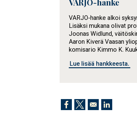
VARJO-hanke
Tietolaatikko
VARJO-hanke alkoi syksyn
Lisäksi mukana olivat pro
Joonas Widlund, väitöski
Aaron Kiverä Vaasan yliop
komisario Kimmo K. Kuuka
Lue lisää hankkeesta.
Opens in a new window
Opens in a new window
Opens in a n