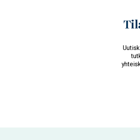
Til
Uutisk
tut
yhteis