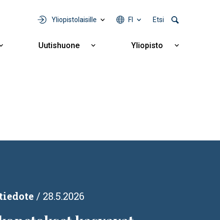
Yliopistolaisille
FI
Etsi
Uutishuone
Yliopisto
Näytä
Näytä
Näytä
alavalikko
alavalikko
alavalikko
Yhteistyö
Uutishuone
Yliopisto
tiedote
28.5.2026