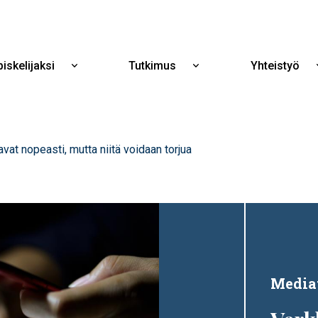
Hyppää
pääsisältöön
iskelijaksi
Tutkimus
Yhteistyö
Näytä
Näytä
alavalikko
alavalikko
Opiskelijaksi
Tutkimus
at nopeasti, mutta niitä voidaan torjua
Media