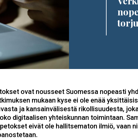
Verk
nope
torj
etokset ovat nousseet Suomessa nopeasti yh
utkimuksen mukaan kyse ei ole enää yksittäisis
asta ja kansainvälisestä rikollisuudesta, joka 
a koko digitaalisen yhteiskunnan toimintaan. Sa
opetokset eivät ole hallitsematon ilmiö, vaan n
panostetaan.