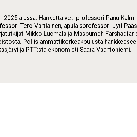
 2025 alussa. Hanketta veti professori Panu Kalmi 
fessori Tero Vartiainen, apulaisprofessori Jyri Paas
rjatutkijat Mikko Luomala ja Masoumeh Farshadfar 
istosta. Poliisiammattikorkeakoulusta hankkeeseen o
sjärvi ja PTT:sta ekonomisti Saara Vaahtoniemi.
ew window