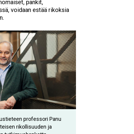
nomaiset, pankit,
essä, voidaan estää rikoksia
n.
oustieteen professori Panu
eisen rikollisuuden ja