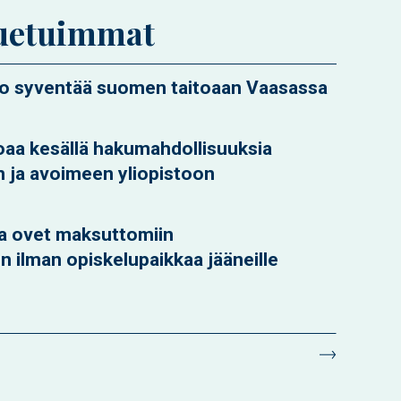
uetuimmat
ko syventää suomen taitoaan Vaasassa
joaa kesällä hakumahdollisuuksia
n ja avoimeen yliopistoon
aa ovet maksuttomiin
n ilman opiskelupaikkaa jääneille