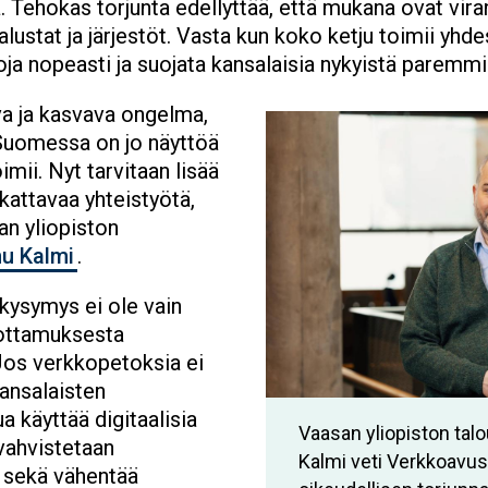
a. Tehokas torjunta edellyttää, että mukana ovat vira
 alustat ja järjestöt. Vasta kun koko ketju toimii yhd
oja nopeasti ja suojata kansalaisia nykyistä paremmi
a ja kasvava ongelma,
Image
 Suomessa on jo näyttöä
oimii. Nyt tarvitaan lisää
kattavaa yhteistyötä,
n yliopiston
u Kalmi
.
 kysymys ei ole vain
uottamuksesta
 Jos verkkopetoksia ei
kansalaisten
ua käyttää digitaalisia
Vaasan yliopiston tal
 vahvistetaan
Kalmi veti Verkkoavust
 sekä vähentää