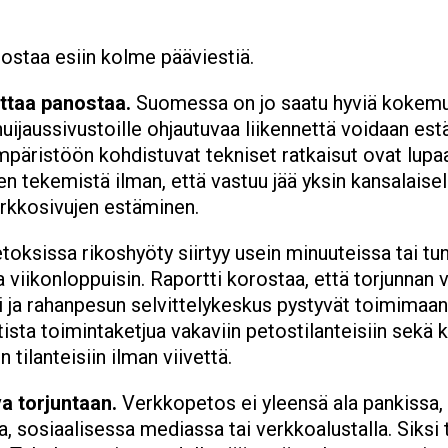
ostaa esiin kolme pääviestiä.
ttaa panostaa.
Suomessa on jo saatu hyviä kokemuks
 huijaussivustoille ohjautuvaa liikennettä voidaan es
mpäristöön kohdistuvat tekniset ratkaisut ovat lupa
n tekemistä ilman, että vastuu jää yksin kansalaisel
erkkosivujen estäminen.
oksissa rikoshyöty siirtyy usein minuuteissa tai t
ja viikonloppuisin. Raportti korostaa, että torjunnan v
si ja rahanpesun selvittelykeskus pystyvät toimimaan
sta toimintaketjua vakaviin petostilanteisiin sekä 
n tilanteisiin ilman viivettä.
a torjuntaan.
Verkkopetos ei yleensä ala pankissa, 
 sosiaalisessa mediassa tai verkkoalustalla. Siksi to