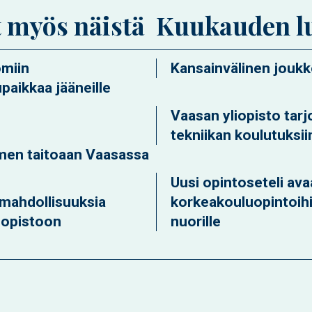
t myös näistä
Kuukauden l
omiin
Kansainvälinen jouk
paikkaa jääneille
Vaasan yliopisto tar
tekniikan koulutuksii
men taitoaan Vaasassa
Uusi opintoseteli av
umahdollisuuksia
korkeakouluopintoihi
liopistoon
nuorille