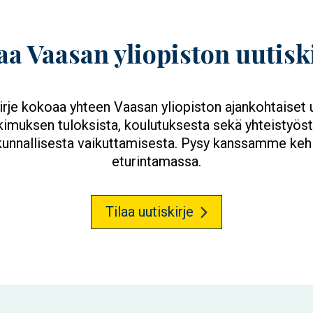
aa Vaasan yliopiston uutisk
irje kokoaa yhteen Vaasan yliopiston ajankohtaiset 
kimuksen tuloksista, koulutuksesta sekä yhteistyöst
kunnallisesta vaikuttamisesta. Pysy kanssamme keh
eturintamassa.
Tilaa uutiskirje