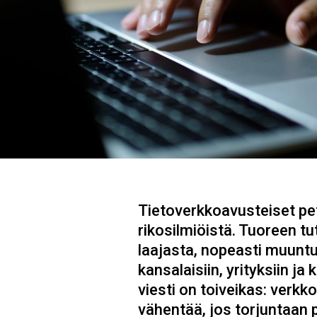
Tietoverkkoavusteiset p
rikosilmiöistä. Tuoreen t
laajasta, nopeasti muuntuv
kansalaisiin, yrityksiin j
viesti on toiveikas: verkk
vähentää, jos torjuntaan 