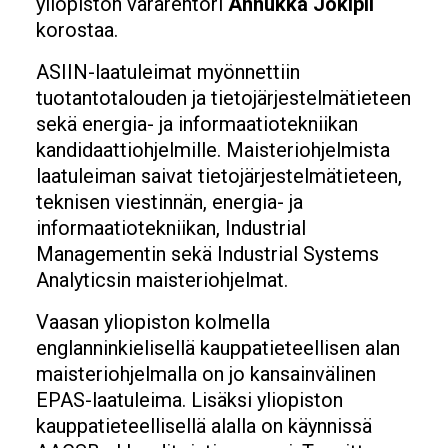
yliopiston vararehtori
Annukka Jokipii
korostaa.
ASIIN-laatuleimat myönnettiin
tuotantotalouden ja tietojärjestelmätieteen
sekä energia- ja informaatiotekniikan
kandidaattiohjelmille. Maisteriohjelmista
laatuleiman saivat tietojärjestelmätieteen,
teknisen viestinnän, energia- ja
informaatiotekniikan, Industrial
Managementin sekä Industrial Systems
Analyticsin maisteriohjelmat.
Vaasan yliopiston kolmella
englanninkielisellä kauppatieteellisen alan
maisteriohjelmalla on jo kansainvälinen
EPAS-laatuleima. Lisäksi yliopiston
kauppatieteellisellä alalla on käynnissä