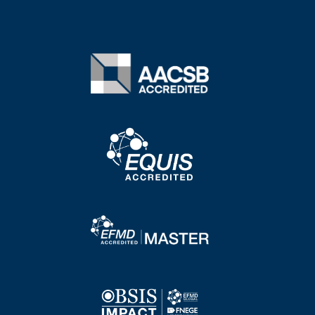
Image
Image
Image
Image