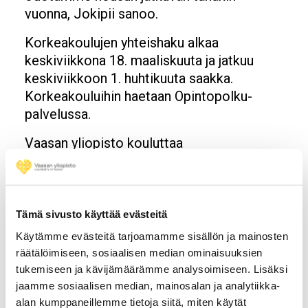
vuonna, Jokipii sanoo.
Korkeakoulujen yhteishaku alkaa
keskiviikkona 18. maaliskuuta ja jatkuu
keskiviikkoon 1. huhtikuuta saakka.
Korkeakouluihin haetaan Opintopolku-
palvelussa.
Vaasan yliopisto kouluttaa
kauppatieteiden, tekniikan,
hallintotieteiden ja viestintätieteiden
asiantuntijoita. Liiketoimintaorientoituneen
ja monialaisen Vaasan yliopiston painoalat
Tämä sivusto käyttää evästeitä
ovat johtaminen ja muutos, energia ja
Käytämme evästeitä tarjoamamme sisällön ja mainosten
kestävä kehitys sekä rahoitus ja
räätälöimiseen, sosiaalisen median ominaisuuksien
taloudellinen päätöksenteko.
tukemiseen ja kävijämäärämme analysoimiseen. Lisäksi
jaamme sosiaalisen median, mainosalan ja analytiikka-
alan kumppaneillemme tietoja siitä, miten käytät