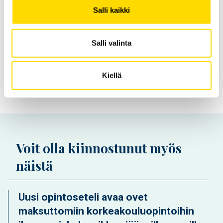
Salli kaikki
yhteiskunnallisesta vaikuttamisesta. Pysy
kanssamme kehityksen eturintamassa.
Salli valinta
Tilaa uutiskirje
Kiellä
Voit olla kiinnostunut myös
näistä
Uusi opintoseteli avaa ovet
maksuttomiin korkeakouluopintoihin