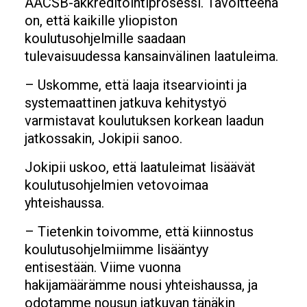
AACSB-akkreditointiprosessi. Tavoitteena
on, että kaikille yliopiston
koulutusohjelmille saadaan
tulevaisuudessa kansainvälinen laatuleima.
– Uskomme, että laaja itsearviointi ja
systemaattinen jatkuva kehitystyö
varmistavat koulutuksen korkean laadun
jatkossakin, Jokipii sanoo.
Jokipii uskoo, että laatuleimat lisäävät
koulutusohjelmien vetovoimaa
yhteishaussa.
– Tietenkin toivomme, että kiinnostus
koulutusohjelmiimme lisääntyy
entisestään. Viime vuonna
hakijamäärämme nousi yhteishaussa, ja
odotamme nousun jatkuvan tänäkin