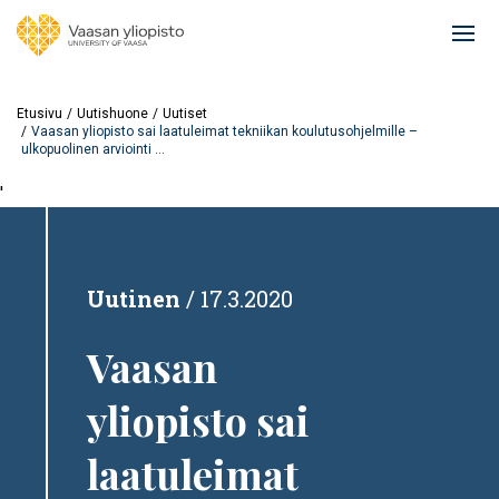
Hyppää
pääsisältöön
Ope
mai
navi
Etusivu
Uutishuone
Uutiset
Vaasan yliopisto sai laatuleimat tekniikan koulutusohjelmille –
ulkopuolinen arviointi ...
'
Uutinen
17.3.2020
Vaasan
yliopisto sai
laatuleimat