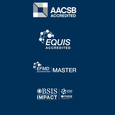
Image
Image
Image
Image