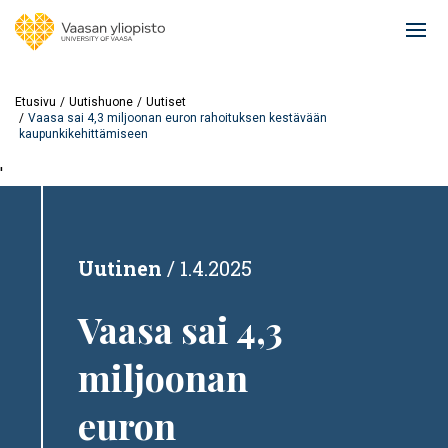
Hyppää
pääsisältöön
Ope
mai
navi
Etusivu
Uutishuone
Uutiset
Vaasa sai 4,3 miljoonan euron rahoituksen kestävään
kaupunkikehittämiseen
'
Uutinen
1.4.2025
Vaasa sai 4,3
miljoonan
euron