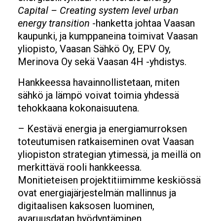
Capital – Creating system level urban
energy transition
-hanketta johtaa Vaasan
kaupunki, ja kumppaneina toimivat Vaasan
yliopisto, Vaasan Sähkö Oy, EPV Oy,
Merinova Oy sekä Vaasan 4H -yhdistys.
Hankkeessa havainnollistetaan, miten
sähkö ja lämpö voivat toimia yhdessä
tehokkaana kokonaisuutena.
– Kestävä energia ja energiamurroksen
toteutumisen ratkaiseminen ovat Vaasan
yliopiston strategian ytimessä, ja meillä on
merkittävä rooli hankkeessa.
Monitieteisen projektitiimimme keskiössä
ovat energiajärjestelmän mallinnus ja
digitaalisen kaksosen luominen,
avaruusdatan hyödyntäminen