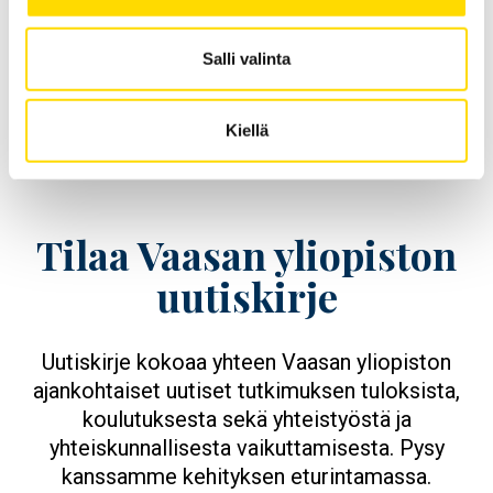
järjestelmätason ratkaisujen
kehittämisessä.
Salli valinta
Opens in a new window
Opens in a new window
Opens in a new window
Kiellä
Tilaa Vaasan yliopiston
uutiskirje
Uutiskirje kokoaa yhteen Vaasan yliopiston
ajankohtaiset uutiset tutkimuksen tuloksista,
koulutuksesta sekä yhteistyöstä ja
yhteiskunnallisesta vaikuttamisesta. Pysy
kanssamme kehityksen eturintamassa.