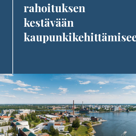
rahoituksen
kestävään
kaupunkikehittämise
Image