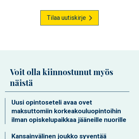
Tilaa uutiskirje
Voit olla kiinnostunut myös
näistä
Uusi opintoseteli avaa ovet
maksuttomiin korkeakouluopintoihin
ilman opiskelupaikkaa jääneille nuorille
Kansainvälinen joukko syventää