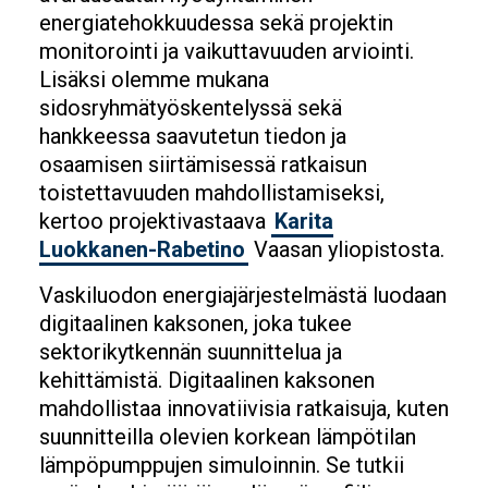
energiatehokkuudessa sekä projektin
monitorointi ja vaikuttavuuden arviointi.
Lisäksi olemme mukana
sidosryhmätyöskentelyssä sekä
hankkeessa saavutetun tiedon ja
osaamisen siirtämisessä ratkaisun
toistettavuuden mahdollistamiseksi,
kertoo projektivastaava
Karita
Luokkanen-Rabetino
Vaasan yliopistosta.
Vaskiluodon energiajärjestelmästä luodaan
digitaalinen kaksonen, joka tukee
sektorikytkennän suunnittelua ja
kehittämistä. Digitaalinen kaksonen
mahdollistaa innovatiivisia ratkaisuja, kuten
suunnitteilla olevien korkean lämpötilan
lämpöpumppujen simuloinnin. Se tutkii