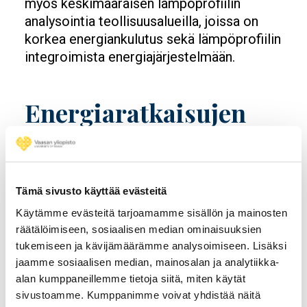
myös keskimääräisen lämpöprofiilin
analysointia teollisuusalueilla, joissa on
korkea energiankulutus sekä lämpöprofiilin
integroimista energiajärjestelmään.
Energiaratkaisujen
kehittämistä
yhteistyössä
Tämä sivusto käyttää evästeitä
asukkaiden kanssa
Käytämme evästeitä tarjoamamme sisällön ja mainosten
räätälöimiseen, sosiaalisen median ominaisuuksien
tukemiseen ja kävijämäärämme analysoimiseen. Lisäksi
Koko järjestelmätason energiamurros
jaamme sosiaalisen median, mainosalan ja analytiikka-
vaatii asukkaiden osallistumista sekä
alan kumppaneillemme tietoja siitä, miten käytät
tarkkojen energiatehokkuusmittareiden
sivustoamme. Kumppanimme voivat yhdistää näitä
yhteistä hyödyntämistä.