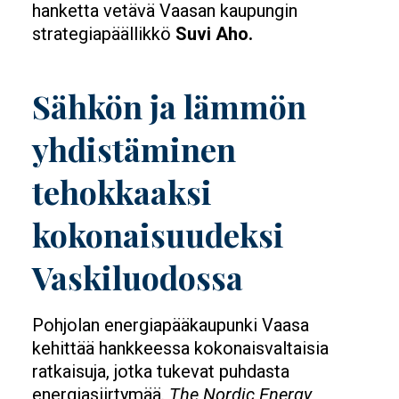
hanketta vetävä Vaasan kaupungin
strategiapäällikkö
Suvi Aho.
Sähkön ja lämmön
yhdistäminen
tehokkaaksi
kokonaisuudeksi
Vaskiluodossa
Pohjolan energiapääkaupunki Vaasa
kehittää hankkeessa kokonaisvaltaisia
ratkaisuja, jotka tukevat puhdasta
energiasiirtymää.
The Nordic Energy