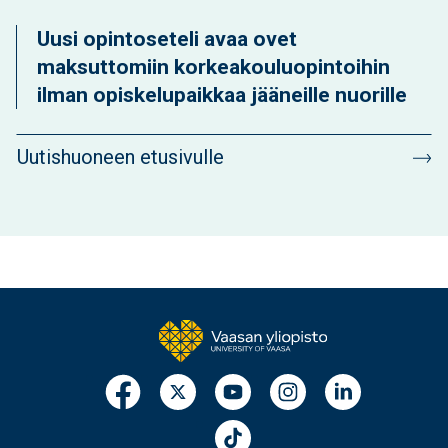
Uusi opintoseteli avaa ovet
maksuttomiin korkeakouluopintoihin
ilman opiskelupaikkaa jääneille nuorille
Uutishuoneen etusivulle