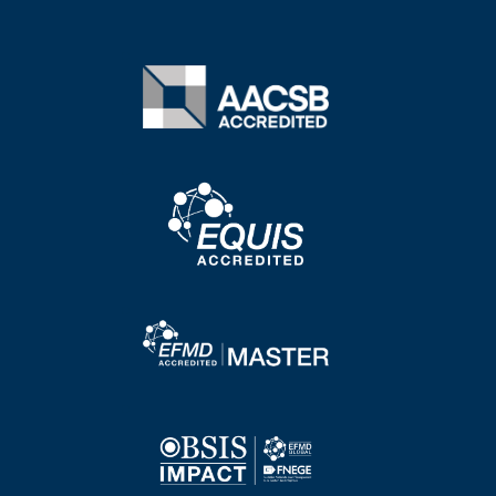
Image
Image
Image
Image