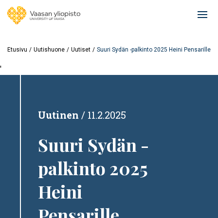
Hyppää
pääsisältöön
Ope
mai
navi
Etusivu
Uutishuone
Uutiset
Suuri Sydän -palkinto 2025 Heini Pensarille
'
Uutinen
11.2.2025
Suuri Sydän -
palkinto 2025
Heini
Pensarille