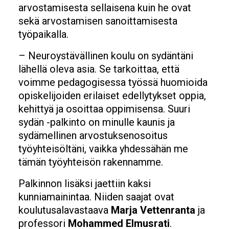
arvostamisesta sellaisena kuin he ovat
sekä arvostamisen sanoittamisesta
työpaikalla.
– Neuroystävällinen koulu on sydäntäni
lähellä oleva asia. Se tarkoittaa, että
voimme pedagogisessa työssä huomioida
opiskelijoiden erilaiset edellytykset oppia,
kehittyä ja osoittaa oppimisensa. Suuri
sydän -palkinto on minulle kaunis ja
sydämellinen arvostuksenosoitus
työyhteisöltäni, vaikka yhdessähän me
tämän työyhteisön rakennamme.
Palkinnon lisäksi jaettiin kaksi
kunniamainintaa. Niiden saajat ovat
koulutusalavastaava
Marja Vettenranta
ja
professori
Mohammed Elmusrati
.