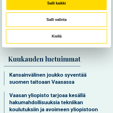
Salli kaikki
Kansainvälinen joukko syventää
suomen taitoaan Vaasassa
Salli valinta
Vaasan yliopisto tarjoaa kesällä
Kiellä
hakumahdollisuuksia tekniikan
koulutuksiin ja avoimeen yliopistoon
Kuukauden luetuimmat
Kansainvälinen joukko syventää
suomen taitoaan Vaasassa
Vaasan yliopisto tarjoaa kesällä
hakumahdollisuuksia tekniikan
koulutuksiin ja avoimeen yliopistoon