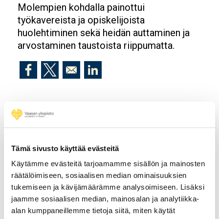
Molempien kohdalla painottui
työkavereista ja opiskelijoista
huolehtiminen sekä heidän auttaminen ja
arvostaminen taustoista riippumatta.
Opens in a new window
Opens in a new window
Opens in a new window
Tilaa Vaasan yliopiston
uutiskirje
Tämä sivusto käyttää evästeitä
Käytämme evästeitä tarjoamamme sisällön ja mainosten
räätälöimiseen, sosiaalisen median ominaisuuksien
Uutiskirje kokoaa yhteen Vaasan yliopiston
tukemiseen ja kävijämäärämme analysoimiseen. Lisäksi
ajankohtaiset uutiset tutkimuksen tuloksista,
jaamme sosiaalisen median, mainosalan ja analytiikka-
koulutuksesta sekä yhteistyöstä ja
alan kumppaneillemme tietoja siitä, miten käytät