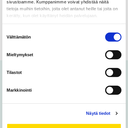
yhteiskunnallisesta vaikuttamisesta. Pysy
sivustoamme. Kumppanimme voivat yhdistää näitä
tietoja muihin tietoihin, joita olet antanut heille tai joita on
kanssamme kehityksen eturintamassa.
kerätty, kun olet käyttänyt heidän palvelujaan.
Tilaa uutiskirje
Suostumuksen
Välttämätön
valinta
Mieltymykset
Tilastot
Voit olla kiinnostunut myös
näistä
Markkinointi
Uusi opintoseteli avaa ovet
Näytä tiedot
maksuttomiin korkeakouluopintoihin
ilman opiskelupaikkaa jääneille nuorille