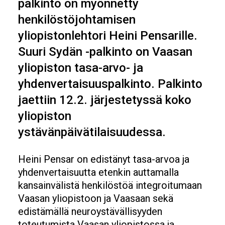
palkinto on myönnetty
henkilöstöjohtamisen
yliopistonlehtori Heini Pensarille.
Suuri Sydän -palkinto on Vaasan
yliopiston tasa-arvo- ja
yhdenvertaisuuspalkinto. Palkinto
jaettiin 12.2. järjestetyssä koko
yliopiston
ystävänpäivätilaisuudessa.
Heini Pensar on edistänyt tasa-arvoa ja
yhdenvertaisuutta etenkin auttamalla
kansainvälistä henkilöstöä integroitumaan
Vaasan yliopistoon ja Vaasaan sekä
edistämällä neuroystävällisyyden
toteutumista Vaasan yliopistossa ja