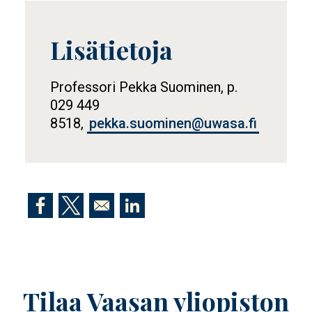
Lisätietoja
Tietolaatikko
Professori Pekka Suominen, p.
029 449
8518,
pekka.suominen@uwasa.fi
Opens in a new window
Opens in a new window
Opens in a new window
Tilaa Vaasan yliopiston