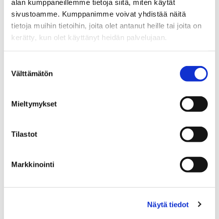
Kansainvälistä
alan kumppaneillemme tietoja siitä, miten käytät
sivustoamme. Kumppanimme voivat yhdistää näitä
tutkimus- ja
tietoja muihin tietoihin, joita olet antanut heille tai joita on
kerätty, kun olet käyttänyt heidän palvelujaan.
yrityskokemusta
Suostumuksen
Välttämätön
valinta
Ennen nimitystään Vaasan yliopistoon
Suominen toimi johtavana tutkijana
RoboAI-tutkimuskeskuksessa Satakunnan
Mieltymykset
ammattikorkeakoulussa. Hän on johtanut
tutkimushankkeita, hankkinut merkittävää
Tilastot
ulkopuolista tutkimusrahoitusta ja tehnyt
laajaa yritysyhteistyötä.
Markkinointi
Suominen valmistui filosofian tohtoriksi
Jyväskylän yliopistosta vuonna 2006
pääaineenaan fysiikka. Väitöksen jälkeen
Näytä tiedot
hän työskenteli useita vuosia CERNissä