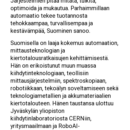
Järjestelmien pitää mitata, tulkita,
optimoida ja mukautua. Parhaimmillaan
automaatio tekee tuotannosta
tehokkaampaa, turvallisempaa ja
kestävämpää, Suominen sanoo.
Suomisella on laaja kokemus automaation,
mittausteknologian ja
kiertotalousratkaisujen kehittämisestä.
Hän on erikoistunut muun muassa
kiihdytinteknologiaan, teollisiin
mittausjärjestelmiin, spektroskopiaan,
robotiikkaan, tekoälyn soveltamiseen sekä
teknologiametallien ja akkumateriaalien
kiertotalouteen. Hänen taustansa ulottuu
Jyväskylän yliopiston
kiihdytinlaboratoriosta CERNiin,
yritysmaailmaan ja RoboAI-