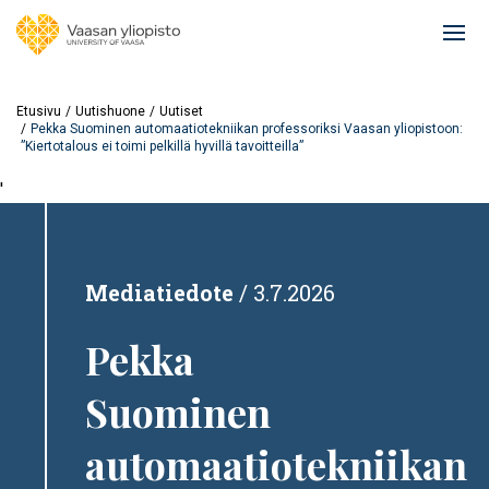
Hyppää
pääsisältöön
Ope
mai
navi
Etusivu
Uutishuone
Uutiset
Pekka Suominen automaatiotekniikan professoriksi Vaasan yliopistoon:
”Kiertotalous ei toimi pelkillä hyvillä tavoitteilla”
'
Mediatiedote
3.7.2026
Pekka
Suominen
automaatiotekniikan