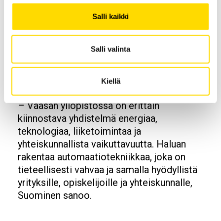
radioaktiivisten ionisuihkujen ja
Salli kaikki
ionilähteiden kehittämisen parissa.
Yritysmaailmassa Suominen on perustanut
kolme teknologiayritystä ja toiminut muun
Salli valinta
muassa toimitusjohtajana,
teknologiajohtajana ja hallitustehtävissä.
Kiellä
Hänellä on myös useita patentteja.
– Vaasan yliopistossa on erittäin
kiinnostava yhdistelmä energiaa,
teknologiaa, liiketoimintaa ja
yhteiskunnallista vaikuttavuutta. Haluan
rakentaa automaatiotekniikkaa, joka on
tieteellisesti vahvaa ja samalla hyödyllistä
yrityksille, opiskelijoille ja yhteiskunnalle,
Suominen sanoo.