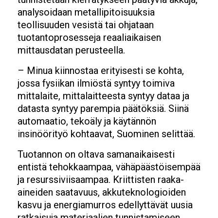
analysoidaan metallipitoisuuksia
teollisuuden vesistä tai ohjataan
tuotantoprosesseja reaaliaikaisen
mittausdatan perusteella.
– Minua kiinnostaa erityisesti se kohta,
jossa fysiikan ilmiöstä syntyy toimiva
mittalaite, mittalaitteesta syntyy dataa ja
datasta syntyy parempia päätöksiä. Siinä
automaatio, tekoäly ja käytännön
insinöörityö kohtaavat, Suominen selittää.
Tuotannon on oltava samanaikaisesti
entistä tehokkaampaa, vähäpäästöisempää
ja resurssiviisaampaa. Kriittisten raaka-
aineiden saatavuus, akkuteknologioiden
kasvu ja energiamurros edellyttävät uusia
ratkaisuja materiaalien tunnistamiseen,