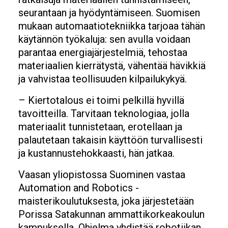
seurantaan ja hyödyntämiseen. Suomisen
mukaan automaatiotekniikka tarjoaa tähän
käytännön työkaluja: sen avulla voidaan
parantaa energiajärjestelmiä, tehostaa
materiaalien kierrätystä, vähentää hävikkiä
ja vahvistaa teollisuuden kilpailukykyä.
– Kiertotalous ei toimi pelkillä hyvillä
tavoitteilla. Tarvitaan teknologiaa, jolla
materiaalit tunnistetaan, erotellaan ja
palautetaan takaisin käyttöön turvallisesti
ja kustannustehokkaasti, hän jatkaa.
Vaasan yliopistossa Suominen vastaa
Automation and Robotics -
maisterikoulutuksesta, joka järjestetään
Porissa Satakunnan ammattikorkeakoulun
kampuksella. Ohjelma yhdistää robotiikan,