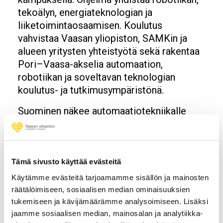
tekoälyn, energiateknologian ja
liiketoimintaosaamisen. Koulutus
vahvistaa Vaasan yliopiston, SAMKin ja
alueen yritysten yhteistyötä sekä rakentaa
Pori–Vaasa-akselia automaation,
robotiikan ja soveltavan teknologian
koulutus- ja tutkimusympäristönä.
Suominen näkee automaatiotekniikalle
mahdollisuuksia myös avaruusalalla, jossa
korostuvat samat vaatimukset kuin
vaativassa teollisessa automaatiossa. Hän
haluaa osaltaan vahvistaa Vaasan
Tämä sivusto käyttää evästeitä
yliopiston avaruusalan osaamista ja
Käytämme evästeitä tarjoamamme sisällön ja mainosten
tutkimusta.
räätälöimiseen, sosiaalisen median ominaisuuksien
tukemiseen ja kävijämäärämme analysoimiseen. Lisäksi
jaamme sosiaalisen median, mainosalan ja analytiikka-