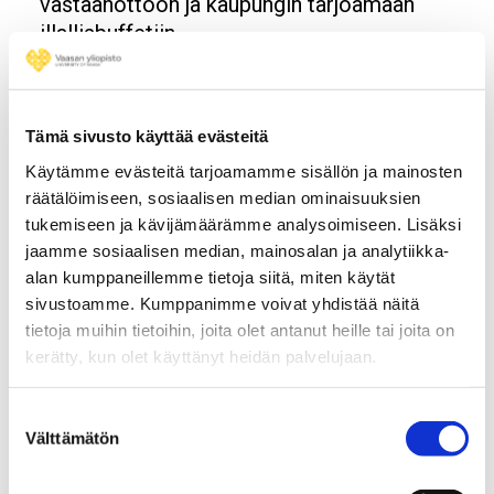
vastaanottoon ja kaupungin tarjoamaan
illallisbuffetiin.
Lisätietoa
Tämä sivusto käyttää evästeitä
MBA:t ja muut Vaasan yliopiston Levón-
Käytämme evästeitä tarjoamamme sisällön ja mainosten
instituutin koulutukset
räätälöimiseen, sosiaalisen median ominaisuuksien
tukemiseen ja kävijämäärämme analysoimiseen. Lisäksi
jaamme sosiaalisen median, mainosalan ja analytiikka-
Opens in a new window
Opens in a new window
Opens in a new window
alan kumppaneillemme tietoja siitä, miten käytät
sivustoamme. Kumppanimme voivat yhdistää näitä
tietoja muihin tietoihin, joita olet antanut heille tai joita on
kerätty, kun olet käyttänyt heidän palvelujaan.
Tilaa Vaasan yliopiston
Suostumuksen
uutiskirje
Välttämätön
valinta