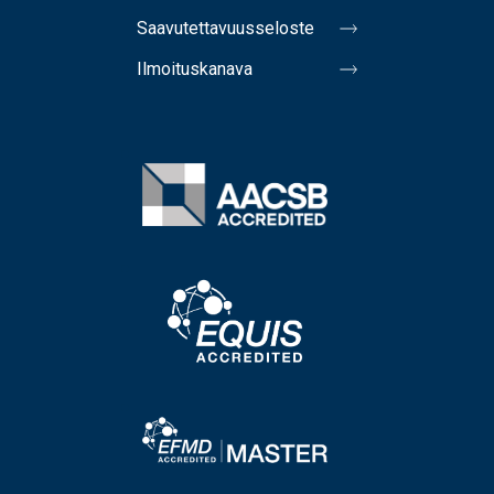
Saavutettavuusseloste
Ilmoituskanava
Image
Image
Image