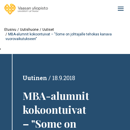
Hyppää
pääsisältöön
Ope
mai
navi
Etusivu
Uutishuone
Uutiset
MBA-alumnit kokoontuivat – "Some on johtajalle tehokas kanava
vuorovaikutukseen"
'
Uutinen
18.9.2018
MBA-alumnit
kokoontuivat
– "Some on