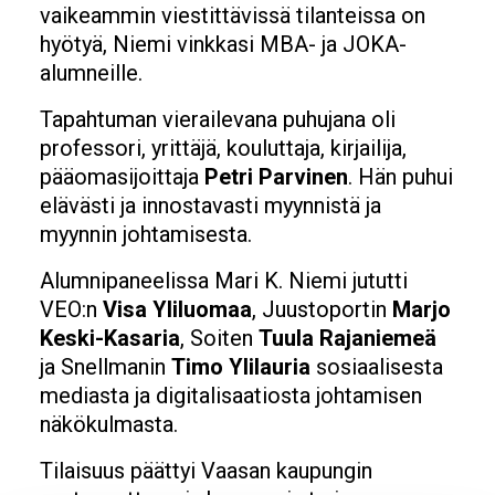
vaikeammin viestittävissä tilanteissa on
hyötyä, Niemi vinkkasi MBA- ja JOKA-
alumneille.
Tapahtuman vierailevana puhujana oli
professori, yrittäjä, kouluttaja, kirjailija,
pääomasijoittaja
Petri Parvinen
. Hän puhui
elävästi ja innostavasti myynnistä ja
myynnin johtamisesta.
Alumnipaneelissa Mari K. Niemi jututti
VEO:n
Visa Yliluomaa
, Juustoportin
Marjo
Keski-Kasaria
, Soiten
Tuula Rajaniemeä
ja Snellmanin
Timo Ylilauria
sosiaalisesta
mediasta ja digitalisaatiosta johtamisen
näkökulmasta.
Tilaisuus päättyi Vaasan kaupungin