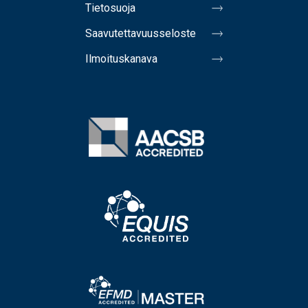
Tietosuoja
Saavutettavuusseloste
Ilmoituskanava
Image
Image
Image