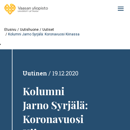
Hyppää
pääsisältöön
Ope
mai
navi
Etusivu
Uutishuone
Uutiset
Kolumni Jarno Syrjälä: Koronavuosi Kiinassa
'
Uutinen
19.12.2020
Kolumni
Jarno Syrjälä:
Koronavuosi