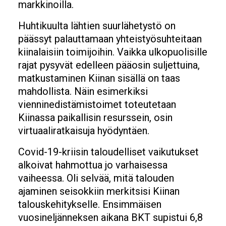
markkinoilla.
Huhtikuulta lähtien suurlähetystö on
päässyt palauttamaan yhteistyösuhteitaan
kiinalaisiin toimijoihin. Vaikka ulkopuolisille
rajat pysyvät edelleen pääosin suljettuina,
matkustaminen Kiinan sisällä on taas
mahdollista. Näin esimerkiksi
vienninedistämistoimet toteutetaan
Kiinassa paikallisin resurssein, osin
virtuaaliratkaisuja hyödyntäen.
Covid-19-kriisin taloudelliset vaikutukset
alkoivat hahmottua jo varhaisessa
vaiheessa. Oli selvää, mitä talouden
ajaminen seisokkiin merkitsisi Kiinan
talouskehitykselle. Ensimmäisen
vuosineljänneksen aikana BKT supistui 6,8