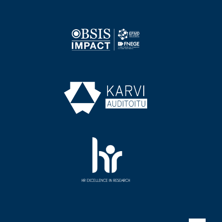
Image
Image
Image