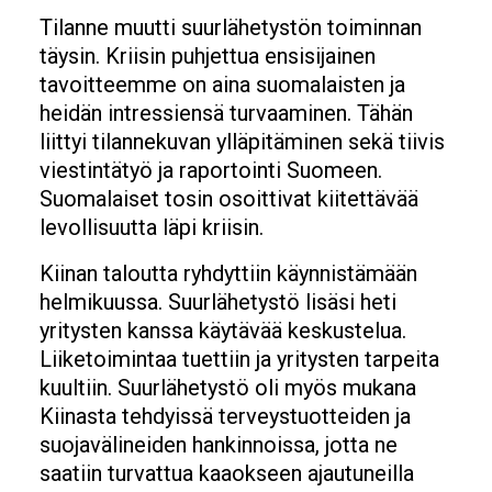
Tilanne muutti suurlähetystön toiminnan
täysin. Kriisin puhjettua ensisijainen
tavoitteemme on aina suomalaisten ja
heidän intressiensä turvaaminen. Tähän
liittyi tilannekuvan ylläpitäminen sekä tiivis
viestintätyö ja raportointi Suomeen.
Suomalaiset tosin osoittivat kiitettävää
levollisuutta läpi kriisin.
Kiinan taloutta ryhdyttiin käynnistämään
helmikuussa. Suurlähetystö lisäsi heti
yritysten kanssa käytävää keskustelua.
Liiketoimintaa tuettiin ja yritysten tarpeita
kuultiin. Suurlähetystö oli myös mukana
Kiinasta tehdyissä terveystuotteiden ja
suojavälineiden hankinnoissa, jotta ne
saatiin turvattua kaaokseen ajautuneilla