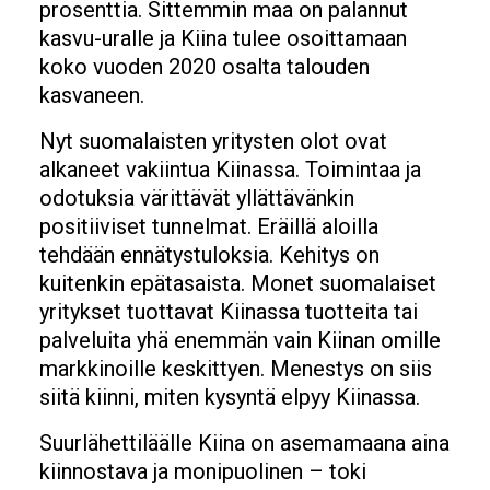
prosenttia. Sittemmin maa on palannut
kasvu-uralle ja Kiina tulee osoittamaan
koko vuoden 2020 osalta talouden
kasvaneen.
Nyt suomalaisten yritysten olot ovat
alkaneet vakiintua Kiinassa. Toimintaa ja
odotuksia värittävät yllättävänkin
positiiviset tunnelmat. Eräillä aloilla
tehdään ennätystuloksia. Kehitys on
kuitenkin epätasaista. Monet suomalaiset
yritykset tuottavat Kiinassa tuotteita tai
palveluita yhä enemmän vain Kiinan omille
markkinoille keskittyen. Menestys on siis
siitä kiinni, miten kysyntä elpyy Kiinassa.
Suurlähettiläälle Kiina on asemamaana aina
kiinnostava ja monipuolinen – toki