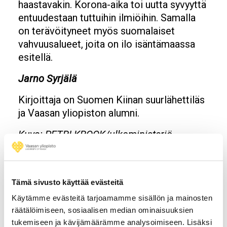
haastavakin. Korona-aika toi uutta syvyyttä
entuudestaan tuttuihin ilmiöihin. Samalla
on terävöityneet myös suomalaiset
vahvuusalueet, joita on ilo isäntämaassa
esitellä.
Jarno Syrjälä
Kirjoittaja on Suomen Kiinan suurlähettiläs
ja Vaasan yliopiston alumni.
Kuva: PETRI KROOK/ulkoministeriö
Lue myös
Arkisto: Vaasan yliopistolehti Vox cordis
Tämä sivusto käyttää evästeitä
Käytämme evästeitä tarjoamamme sisällön ja mainosten
räätälöimiseen, sosiaalisen median ominaisuuksien
Tietolaatikko
Julkaistu Vaasan yliopistolehti
tukemiseen ja kävijämäärämme analysoimiseen. Lisäksi