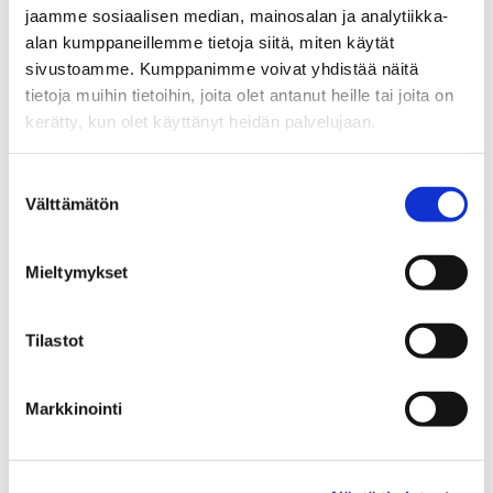
Vox cordisissa marraskuussa
jaamme sosiaalisen median, mainosalan ja analytiikka-
2020.
alan kumppaneillemme tietoja siitä, miten käytät
sivustoamme. Kumppanimme voivat yhdistää näitä
Lue koko Vox cordis -lehti
tietoja muihin tietoihin, joita olet antanut heille tai joita on
näköislehtenä:
Vox cordis 2/2020
kerätty, kun olet käyttänyt heidän palvelujaan.
Suostumuksen
Välttämätön
valinta
Opens in a new window
Opens in a new window
Opens in a new window
Mieltymykset
Tilastot
Tilaa Vaasan yliopiston
Markkinointi
uutiskirje