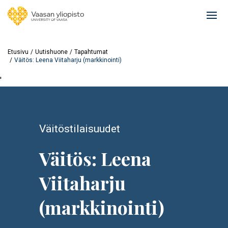
Hyppää
pääsisältöön
Ope
mai
navi
Etusivu
Uutishuone
Tapahtumat
Väitös: Leena Viitaharju (markkinointi)
'
Väitöstilaisuudet
Väitös: Leena
Viitaharju
(markkinointi)