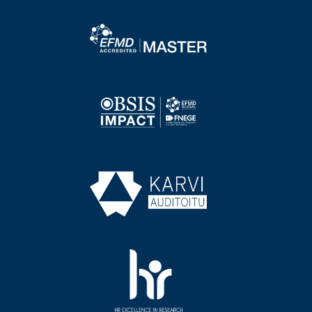
Image
Image
Image
Image