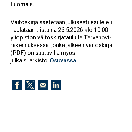
Luomala.
Väitöskirja asetetaan julkisesti esille eli
naulataan tiistaina 26.5.2026 klo 10.00
yliopiston väitöskirjataululle Tervahovi-
rakennuksessa, jonka jälkeen väitöskirja
(PDF) on saatavilla myös
julkaisuarkisto
Osuvassa
.
Opens in a new window
Opens in a new window
Opens in a new window