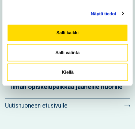
hakumahdollisuuksia tekniikan
koulutuksiin ja avoimeen yliopistoon
Näytä tiedot
Kuukauden luetuimmat
Salli kaikki
Kansainvälinen joukko syventää
Salli valinta
suomen taitoaan Vaasassa
Uusi opintoseteli avaa ovet
Kiellä
maksuttomiin korkeakouluopintoihin
ilman opiskelupaikkaa jääneille nuorille
Uutishuoneen etusivulle