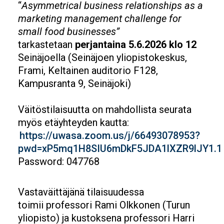
“
Asymmetrical business relationships as a
marketing management challenge for
small food businesses”
tarkastetaan
perjantaina 5.6.2026 klo 12
Seinäjoella (Seinäjoen yliopistokeskus,
Frami, Keltainen auditorio F128,
Kampusranta 9, Seinäjoki)
Väitöstilaisuutta on mahdollista seurata
myös etäyhteyden kautta:
https://uwasa.zoom.us/j/66493078953?
pwd=xP5mq1H8SIU6mDkF5JDA1lXZR9lJY1.1
Password: 047768
Vastaväittäjänä tilaisuudessa
toimii professori Rami Olkkonen (Turun
yliopisto) ja kustoksena professori Harri