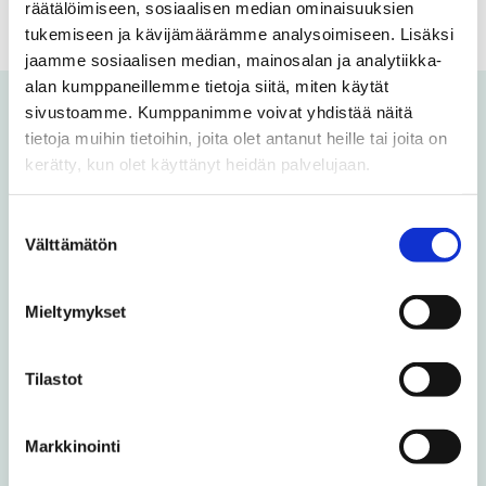
räätälöimiseen, sosiaalisen median ominaisuuksien
tukemiseen ja kävijämäärämme analysoimiseen. Lisäksi
jaamme sosiaalisen median, mainosalan ja analytiikka-
alan kumppaneillemme tietoja siitä, miten käytät
sivustoamme. Kumppanimme voivat yhdistää näitä
Voit olla kiinnostunut myös
tietoja muihin tietoihin, joita olet antanut heille tai joita on
kerätty, kun olet käyttänyt heidän palvelujaan.
näistä
Suostumuksen
Välttämätön
valinta
Uusi opintoseteli avaa ovet
maksuttomiin korkeakouluopintoihin
ilman opiskelupaikkaa jääneille nuorille
Mieltymykset
Kansainvälinen joukko syventää
Tilastot
suomen taitoaan Vaasassa
Markkinointi
Vaasan yliopisto tarjoaa kesällä