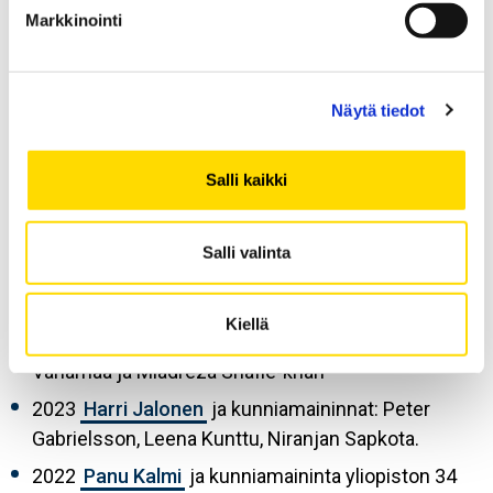
Markkinointi
Vuoden tiedeviestijä -
Näytä tiedot
palkinnon saaneet
Salli kaikki
2026 Marko Kohtamäki ja kunniamaininnat: Essi
Vesterinen ja Mohammed Elmusrati
Salli valinta
2025
Henna Syrjälä
ja kunniamaininnat: Ari
Salminen ja Maciej Mikulski
Kiellä
2024
Heidi Kuusniemi
ja kunniamaininnat: Sami
Vähämaa ja Miadreza Shafie-khah
2023
Harri Jalonen
ja kunniamaininnat: Peter
Gabrielsson, Leena Kunttu, Niranjan Sapkota.
2022
Panu Kalmi
ja kunniamaininta yliopiston 34