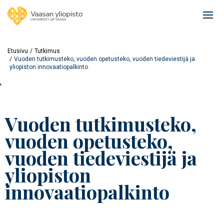
Hyppää
pääsisältöön
Ope
mai
navi
Etusivu
Tutkimus
Vuoden tutkimusteko, vuoden opetusteko, vuoden tiedeviestijä ja
yliopiston innovaatiopalkinto
'
Vuoden tutkimusteko,
vuoden opetusteko,
vuoden tiedeviestijä ja
yliopiston
innovaatiopalkinto