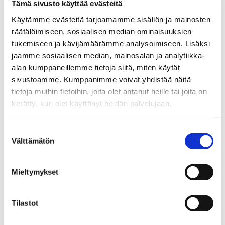
Tämä sivusto käyttää evästeitä
2020 Vaasan yliopiston digitaalisen opetuksen tuen
Käytämme evästeitä tarjoamamme sisällön ja mainosten
ja kehittämisen tiimi
räätälöimiseen, sosiaalisen median ominaisuuksien
2019 Vaasan yliopiston, Merinovan ja VESin Start-up
tukemiseen ja kävijämäärämme analysoimiseen. Lisäksi
valuation -kurssi
jaamme sosiaalisen median, mainosalan ja analytiikka-
alan kumppaneillemme tietoja siitä, miten käytät
2018 Hanna Leipämaa-Leskinen ja Olli Raatikainen
sivustoamme. Kumppanimme voivat yhdistää näitä
2017 Tero Vartiainen
tietoja muihin tietoihin, joita olet antanut heille tai joita on
kerätty, kun olet käyttänyt heidän palvelujaan.
2016 Pirkko Vartiainen
2015 Ari Huuhka
Suostumuksen
2014 Laura Lappalainen
Välttämätön
valinta
2013 Minna-Maarit Jaskari
Mieltymykset
2012 Harri Raisio
2011 Maria Järlström
Tilastot
2010 Tommi Lehtonen
2009 Anita Nuopponen