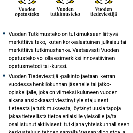
Vuoden Tutkimusteko on tutkimukseen liittyvä
merkittävä teko, kuten korkealaatuinen julkaisu tai
merkittävä tutkimushanke. Vastaavasti Vuoden
opetusteko voi olla esimerkiksi innovatiivinen
opetusmetodi tai -kurssi.
Vuoden Tiedeviestijä -palkinto jaetaan kerran
vuodessa henkilökunnan jäsenelle tai jatko-
opiskelijalle, joka on viimeksi kuluneen vuoden
aikana ansiokkaasti viestinyt yleistajuisesti
tieteestä ja tutkimuksesta, löytänyt uusia tapoja
jakaa tieteellistä tietoa erilaisille yleisöille ja/tai
osallistunut aktiivisesti tutkijana yhteiskunnalliseen
keskusteluun tehden samalla Vaasan yliopistoa ja