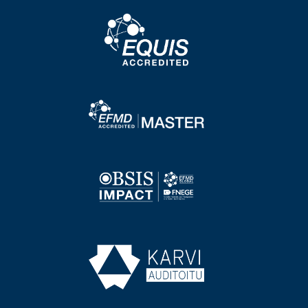
Image
Image
Image
Image