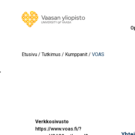
Op
Etusivu
Tutkimus
Kumppanit
VOAS
'
Verkkosivusto
https://www.voas.fi/?
Yhte