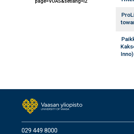
page=VOAS&setlang=l2
ProL
towar
Paik
Kaks
Inno)
029 449 8000