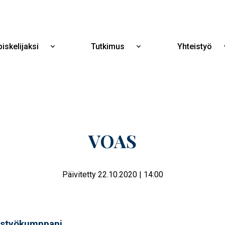
Hyppää
pääsisältöön
iskelijaksi
Tutkimus
Yhteistyö
Näytä
Näytä
alavalikko
alavalikko
Opiskelijaksi
Tutkimus
VOAS
Päivitetty 22.10.2020 | 14:00
istyökumppani