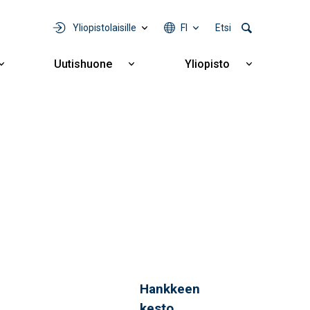
Yliopistolaisille
FI
Etsi
Uutishuone
Yliopisto
Näytä
Näytä
Näytä
alavalikko
alavalikko
alavalikko
Yhteistyö
Uutishuone
Yliopisto
Hankkeen
kesto