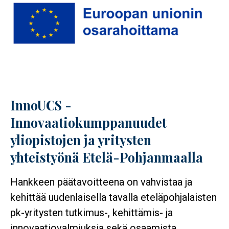
InnoUCS -
Innovaatiokumppanuudet
yliopistojen ja yritysten
yhteistyönä Etelä-Pohjanmaalla
Hankkeen päätavoitteena on vahvistaa ja
kehittää uudenlaisella tavalla eteläpohjalaisten
pk-yritysten tutkimus-, kehittämis- ja
innovaatiovalmiuksia sekä osaamista