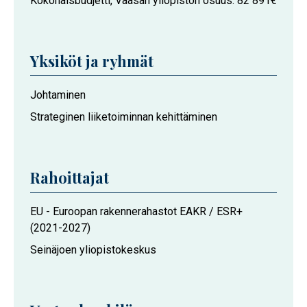
Kokonaisbudjetti, Vaasan yliopiston osuus
82 891€
Yksiköt ja ryhmät
Hankkeeseen
Johtaminen
osallistuvat
Strateginen liiketoiminnan kehittäminen
Vaasan
yliopiston
toimijat
Rahoittajat
EU - Euroopan rakennerahastot EAKR / ESR+
(2021-2027)
Seinäjoen yliopistokeskus