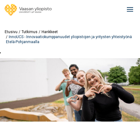
Hyppää
pääsisältöön
Ope
mai
navi
Etusivu
Tutkimus
Hankkeet
InnoUCS - Innovaatiokumppanuudet yliopistojen ja yritysten yhteistyönä
Etelä-Pohjanmaalla
'
Image