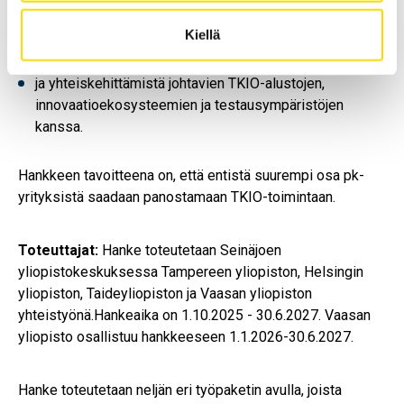
Seinäjoen yliopistokeskuksessa toimivien yliopistojen
ja yritysten välistä yhteistyötä,
Kiellä
verkostoitumista
ja yhteiskehittämistä johtavien TKIO-alustojen,
innovaatioekosysteemien ja testausympäristöjen
kanssa.
Hankkeen tavoitteena on, että entistä suurempi osa pk-
yrityksistä saadaan panostamaan TKIO-toimintaan.
Toteuttajat:
Hanke toteutetaan Seinäjoen
yliopistokeskuksessa Tampereen yliopiston, Helsingin
yliopiston, Taideyliopiston ja Vaasan yliopiston
yhteistyönä.Hankeaika on 1.10.2025 - 30.6.2027. Vaasan
yliopisto osallistuu hankkeeseen 1.1.2026-30.6.2027.
Hanke toteutetaan neljän eri työpaketin avulla, joista