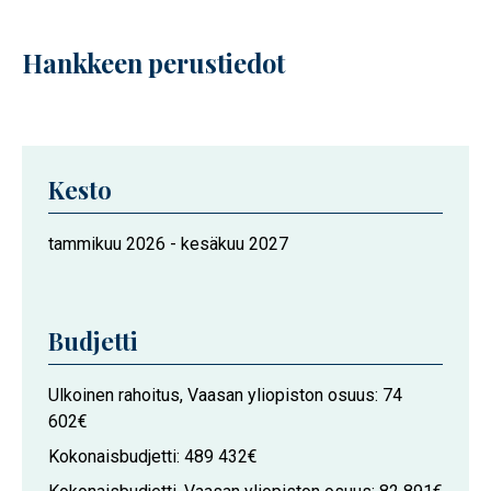
Hankkeen perustiedot
Kesto
Hankkeen
tammikuu 2026
-
kesäkuu 2027
kesto
Budjetti
Ulkoinen rahoitus, Vaasan yliopiston osuus
74
602€
Kokonaisbudjetti
489 432€