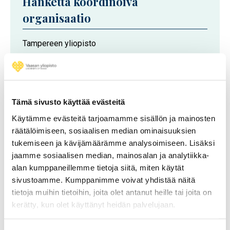
Hanketta koordinoiva
organisaatio
Tampereen yliopisto
Projektikumppanit
Tämä sivusto käyttää evästeitä
Helsingin yliopisto
Käytämme evästeitä tarjoamamme sisällön ja mainosten
Taideyliopisto
räätälöimiseen, sosiaalisen median ominaisuuksien
tukemiseen ja kävijämäärämme analysoimiseen. Lisäksi
Tampereen yliopisto
jaamme sosiaalisen median, mainosalan ja analytiikka-
Vaasan yliopisto
alan kumppaneillemme tietoja siitä, miten käytät
sivustoamme. Kumppanimme voivat yhdistää näitä
tietoja muihin tietoihin, joita olet antanut heille tai joita on
kerätty, kun olet käyttänyt heidän palvelujaan.