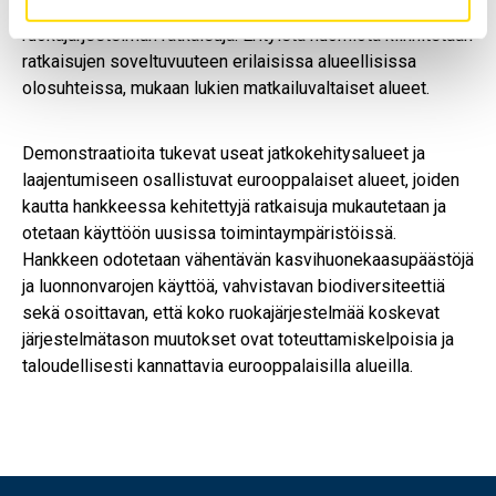
Etelä‑Euroopassa. Näillä alueilla kehitetään ja testataan
ruokajärjestelmän ratkaisuja. Erityistä huomiota kiinnitetään
ratkaisujen soveltuvuuteen erilaisissa alueellisissa
olosuhteissa, mukaan lukien matkailuvaltaiset alueet.
Demonstraatioita tukevat useat jatkokehitysalueet ja
laajentumiseen osallistuvat eurooppalaiset alueet, joiden
kautta hankkeessa kehitettyjä ratkaisuja mukautetaan ja
otetaan käyttöön uusissa toimintaympäristöissä.
Hankkeen odotetaan vähentävän kasvihuonekaasupäästöjä
ja luonnonvarojen käyttöä, vahvistavan biodiversiteettiä
sekä osoittavan, että koko ruokajärjestelmää koskevat
järjestelmätason muutokset ovat toteuttamiskelpoisia ja
taloudellisesti kannattavia eurooppalaisilla alueilla.