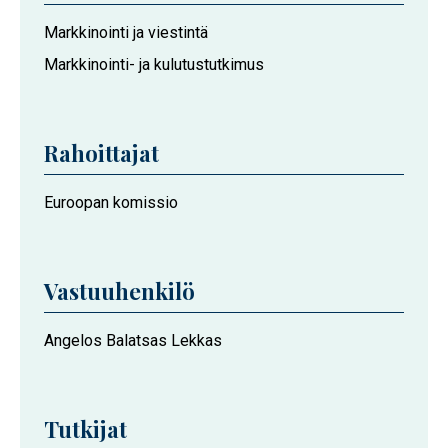
Hankkeeseen
Markkinointi ja viestintä
osallistuvat
Markkinointi- ja kulutustutkimus
Vaasan
yliopiston
toimijat
Rahoittajat
Euroopan komissio
Vastuuhenkilö
Angelos Balatsas Lekkas
Tutkijat