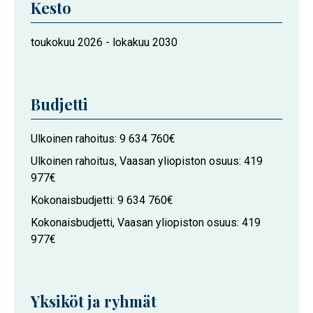
Kesto
Hankkeen
toukokuu 2026
-
lokakuu 2030
kesto
Budjetti
Ulkoinen rahoitus
9 634 760€
Ulkoinen rahoitus, Vaasan yliopiston osuus
419
977€
Kokonaisbudjetti
9 634 760€
Kokonaisbudjetti, Vaasan yliopiston osuus
419
977€
Yksiköt ja ryhmät