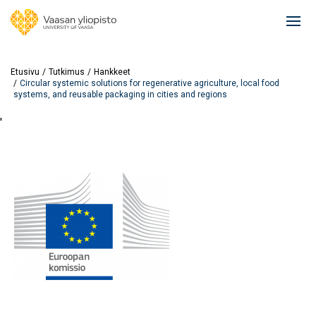
Hyppää
pääsisältöön
Ope
mai
navi
Etusivu
Tutkimus
Hankkeet
Circular systemic solutions for regenerative agriculture, local food
systems, and reusable packaging in cities and regions
'