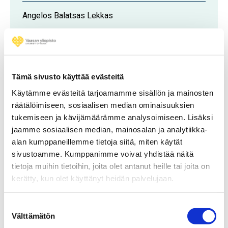
Angelos Balatsas Lekkas
Kyösti Pennanen
Hanketta koordinoiva
Tämä sivusto käyttää evästeitä
organisaatio
Käytämme evästeitä tarjoamamme sisällön ja mainosten
räätälöimiseen, sosiaalisen median ominaisuuksien
tukemiseen ja kävijämäärämme analysoimiseen. Lisäksi
Clic Innovation
jaamme sosiaalisen median, mainosalan ja analytiikka-
alan kumppaneillemme tietoja siitä, miten käytät
sivustoamme. Kumppanimme voivat yhdistää näitä
tietoja muihin tietoihin, joita olet antanut heille tai joita on
kerätty, kun olet käyttänyt heidän palvelujaan.
Suostumuksen
Välttämätön
valinta