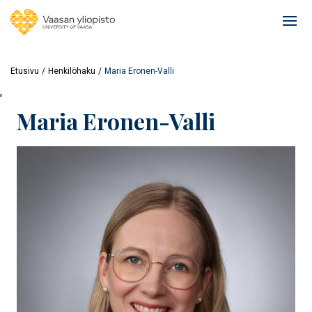
Hyppää
pääsisältöön
Ope
mai
navi
Etusivu
Henkilöhaku
Maria Eronen-Valli
'
Maria Eronen-Valli