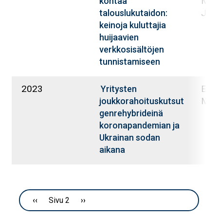
Mari
kohtaa
Jaa
talouslukutaidon:
keinoja kuluttajia
huijaavien
verkkosisältöjen
tunnistamiseen
2023
Eron
Yritysten
Mar
joukkorahoituskutsut
genrehybrideinä
koronapandemian ja
Ukrainan sodan
aikana
Sivutus
Edellinen sivu
‹‹
Sivu 2
Seuraava sivu
››