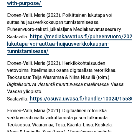
with-purpose/
Eronen-Valli, Maria (2023). Poikittainen lukutapa voi
auttaa huijausverkkokaupan tunnistamisessa.
Puheenvuoro-teksti, julkaisijana Mediakasvatusseura ry.
https://mediakasvatus.fi/puheenvuoro/202
Saatavilla:
lukutapa-voi-auttaa-huijausverkkokaupan-
tunnistamisessa/
Eronen-Valli, Maria (2023). Henkilökohtaisuuden
vetovoima: Itseilmaisut osana digitaalista retoriikkaa.
Teoksessa: Teija Waaramaa & Niina Nissilä (toim.).
Digitalisoituva viestintä muuttuvassa maailmassa
. Vaasa:
Vaasan yliopisto.
https://osuva.uwasa.fi/handle/10024/1558
Saatavilla:
Eronen-Valli, Maria (2021). Digitaalinen retoriikka:
verkkoviestinnällä vaikuttamista ja sen tutkimista.
Teoksessa: Waaramaa, Teija, Kääntä, Liisa, Koskela,
Merja & Isohella, Suvi (toim.).
Monialainen viestintä: