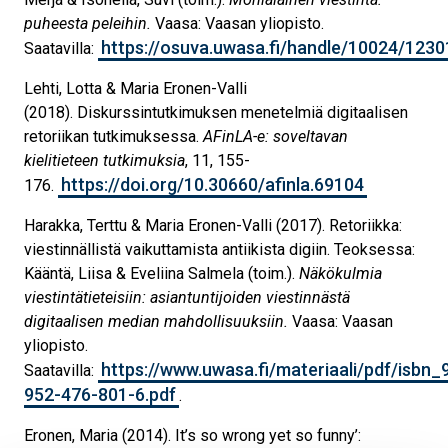
puheesta peleihin.
Vaasa: Vaasan yliopisto.
https://osuva.uwasa.fi/handle/10024/1230
Saatavilla:
Lehti, Lotta & Maria Eronen-Valli
(2018). Diskurssintutkimuksen menetelmiä digitaalisen
retoriikan tutkimuksessa.
AFinLA-e: soveltavan
kielitieteen tutkimuksia
, 11, 155-
https://doi.org/10.30660/afinla.69104
176.
Harakka, Terttu & Maria Eronen-Valli (2017). Retoriikka:
viestinnällistä vaikuttamista antiikista digiin. Teoksessa:
Kääntä, Liisa & Eveliina Salmela (toim.).
Näkökulmia
viestintätieteisiin: asiantuntijoiden viestinnästä
digitaalisen median mahdollisuuksiin.
Vaasa: Vaasan
yliopisto.
https://www.uwasa.fi/materiaali/pdf/isbn_
Saatavilla:
952-476-801-6.pdf
.
Eronen, Maria (2014). It’s so wrong yet so funny’: