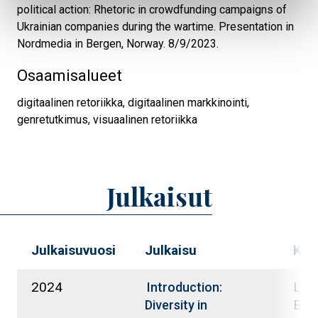
political action: Rhetoric in crowdfunding campaigns of
Ukrainian companies during the wartime. Presentation in
Nordmedia in Bergen, Norway. 8/9/2023.
Osaamisalueet
digitaalinen retoriikka,
digitaalinen markkinointi,
genretutkimus,
visuaalinen retoriikka
Julkaisut
Julkaisuvuosi
Julkaisu
Kirj
2024
Lillq
Introduction:
Eron
Diversity in