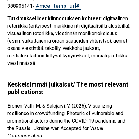
#mce_temp_url#
388905141/
Tutkimukselliset kiinnostuksen kohteet:
digitaalinen
retoriikka (erityisesti markkinointi digitaalisilla alustoilla),
visuaalinen retoriikka, viestinnän monikerroksisuus
(esim. vaikuttajien ja organisaatioiden yhteistyö), genret
osana viestintää, tekoäly, verkkohuijaukset,
medialukutaitoon liittyvät kysymykset, moraali ja etiikka
viestinnässä
Keskeisimmät julkaisut/ The most relevant
publications:
Eronen-Valli, M. & Salojärvi, V. (2026). Visualizing
resilience in crowdfunding: Rhetoric of vulnerable and
promotional actors during the COVID-19 pandemic and
the Russia–Ukraine war. Accepted for
Visual
Communication
.