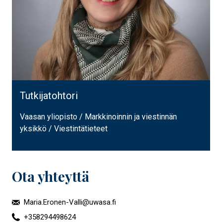
Tutkijatohtori
Vaasan yliopisto / Markkinoinnin ja viestinnän
yksikkö / Viestintätieteet
Ota yhteyttä
Maria.Eronen-Valli@uwasa.fi
+358294498624