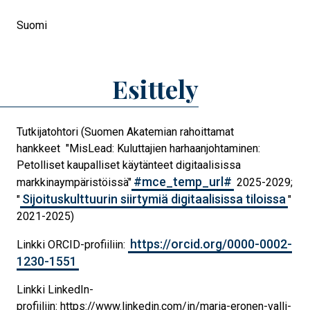
Suomi
Esittely
Tutkijatohtori (Suomen Akatemian rahoittamat
hankkeet "MisLead: Kuluttajien harhaanjohtaminen:
Petolliset kaupalliset käytänteet digitaalisissa
#mce_temp_url#
markkinaympäristöissä"
2025-2029;
Sijoituskulttuurin siirtymiä digitaalisissa tiloissa
"
"
2021-2025)
https://orcid.org/0000-0002-
Linkki ORCID-profiiliin:
1230-1551
Linkki LinkedIn-
profiiliin: https://www.linkedin.com/in/maria-eronen-valli-