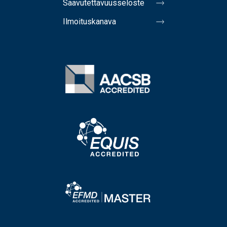
Saavutettavuusseloste
Ilmoituskanava
Image
Image
Image