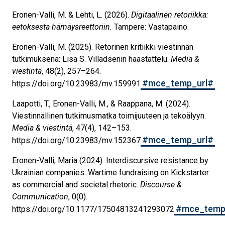
Eronen-Valli, M. & Lehti, L. (2026).
Digitaalinen retoriikka:
eetoksesta hämäysreettoriin.
Tampere: Vastapaino.
Eronen-Valli, M. (2025). Retorinen kritiikki viestinnän
tutkimuksena: Lisa S. Villadsenin haastattelu.
Media &
viestintä
, 48(2), 257–264.
#mce_temp_url#
https://doi.org/10.23983/mv.159991
Laapotti, T., Eronen-Valli, M., & Raappana, M. (2024).
Viestinnällinen tutkimusmatka toimijuuteen ja tekoälyyn.
Media & viestintä
, 47(4), 142–153.
#mce_temp_url#
https://doi.org/10.23983/mv.152367
Eronen-Valli, Maria (2024). Interdiscursive resistance by
Ukrainian companies: Wartime fundraising on Kickstarter
as commercial and societal rhetoric.
Discourse &
Communication
, 0(0).
#mce_temp
https://doi.org/10.1177/17504813241293072