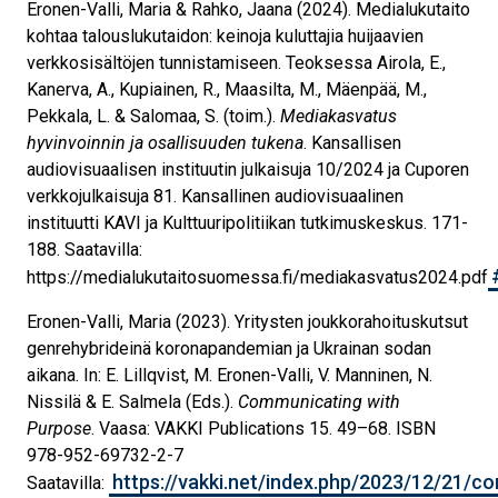
Eronen-Valli, Maria & Rahko, Jaana (2024). Medialukutaito
kohtaa talouslukutaidon: keinoja kuluttajia huijaavien
verkkosisältöjen tunnistamiseen. Teoksessa Airola, E.,
Kanerva, A., Kupiainen, R., Maasilta, M., Mäenpää, M.,
Pekkala, L. & Salomaa, S. (toim.).
Mediakasvatus
hyvinvoinnin ja osallisuuden tukena
. Kansallisen
audiovisuaalisen instituutin julkaisuja 10/2024 ja Cuporen
verkkojulkaisuja 81. Kansallinen audiovisuaalinen
instituutti KAVI ja Kulttuuripolitiikan tutkimuskeskus. 171-
188. Saatavilla:
https://medialukutaitosuomessa.fi/mediakasvatus2024.pdf
Eronen-Valli, Maria (2023). Yritysten joukkorahoituskutsut
genrehybrideinä koronapandemian ja Ukrainan sodan
aikana. In: E. Lillqvist, M. Eronen-Valli, V. Manninen, N.
Nissilä & E. Salmela (Eds.).
Communicating with
Purpose
. Vaasa: VAKKI Publications 15. 49–68. ISBN
978-952-69732-2-7
https://vakki.net/index.php/2023/12/21/c
Saatavilla: