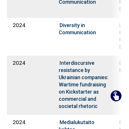
Mari
Communication
Evel
2024
Lillq
Diversity in
Eron
Communication
Mari
Evel
2024
Eron
Interdiscursive
Mar
resistance by
Ukrainian companies:
Wartime fundraising
on Kickstarter as
commercial and
societal rhetoric
2024
Eron
Medialukutaito