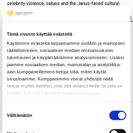
celebrity violence, values and the Janus-faced cultural
public sphere online.
Celebrity Studies
5: 1-2, 153-
https://doi.org/10.1080/19392397.2013.816113
174.
Eronen, Maria (2013). Moral argumentation as a rhetorical
Tämä sivusto käyttää evästeitä
practice in popular online discourse: Examples from
Käytämme evästeitä tarjoamamme sisällön ja mainosten
online comment sections of celebrity gossip. Discourse
räätälöimiseen, sosiaalisen median ominaisuuksien
& Communication 8: 3, 278-
tukemiseen ja kävijämäärämme analysoimiseen. Lisäksi
https://doi.org/10.1177/1750481313510818
298.
.
jaamme sosiaalisen median, mainosalan ja analytiikka-
Valikoituja uusimpia esitelmiä:
alan kumppaneillemme tietoja siitä, miten käytät
sivustoamme. Kumppanimme voivat yhdistää näitä
Eronen-Valli, Maria (2024). Just investing? The ideograph
tietoja muihin tietoihin, joita olet antanut heille tai joita on
of 'investment' in feminine influencers’ rhetoric in a
kerätty, kun olet käyttänyt heidän palvelujaan.
context of crowdfunding. Esitelmä RSA-konferenssissa
Denverissä, USA:ssa (25.5.2024).
Suostumuksen
Välttämätön
Eronen-Valli, Maria & Salojärvi, Virpi (2024). Victims or
valinta
survivors? Visual rhetoric in crowdfunding campaigns in
times of crisis. Helsinki Photomedia, 4/12/2024.