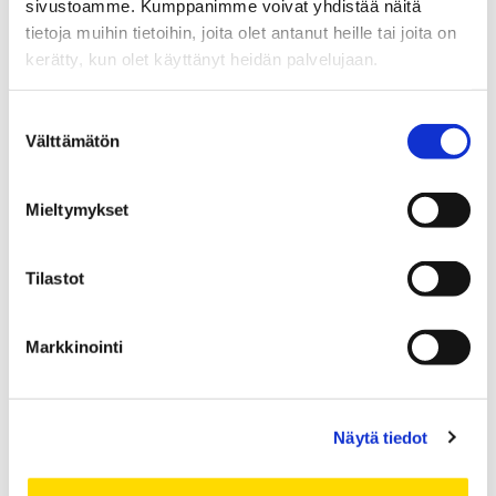
sivustoamme. Kumppanimme voivat yhdistää näitä
2022
Eltahawy,
Understanding
tietoja muihin tietoihin, joita olet antanut heille tai joita on
Dang, Du
Cyberprivacy:
kerätty, kun olet käyttänyt heidän palvelujaan.
Context,
Concept, and
Suostumuksen
Issues
Välttämätön
valinta
2021
Romanovs
State of the
Mieltymykset
Andrejs;
Art in
Bikovska,
Cybersecurity
Peksa, Jan
and Smart Grid
Tilastot
Vartiainen
Education
Kotsampo
Markkinointi
Panos; El
Bahaa; Le
Sebastian
Näytä tiedot
Michael; 
Julija