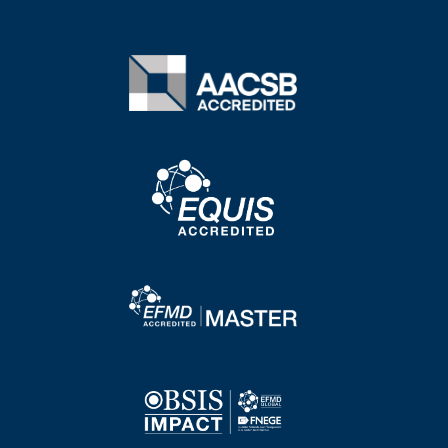
Image
Image
Image
Image