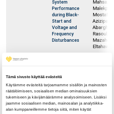
Mahsa;
System
Malekpour
Performance
Mostafa;
during Black-
Azizipana
Start and
Abarghoo
Voltage and
Rasoul; Ka
Frequency
Mazaher;
Disturbances
Eltahawy,
2022
Eltahawy,
Towards A
Valliou, M
Massive Open
Kamsamr
Online Course
Tämä sivusto käyttää evästeitä
Jirapa;
for
Käytämme evästeitä tarjoamamme sisällön ja mainosten
Romanovs
Cybersecurity
räätälöimiseen, sosiaalisen median ominaisuuksien
Andrejs;
in Smart Grids
tukemiseen ja kävijämäärämme analysoimiseen. Lisäksi
Vartiainen
– A Roadmap
jaamme sosiaalisen median, mainosalan ja analytiikka-
Mekkanen
Strategy
alan kumppaneillemme tietoja siitä, miten käytät