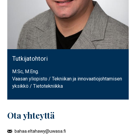
Tutkijatohtori
M.Sc, M.Eng.
Vaasan yliopisto / Tekniikan ja innovaatiojohtamisen
yksikkö / Tietotekniikka
Ota yhteyttä
bahaa.eltahawy@uwasa.fi