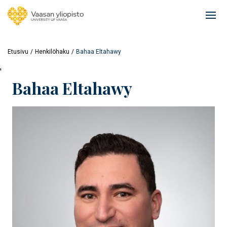
Hyppää
pääsisältöön
Ope
mai
navi
Etusivu
Henkilöhaku
Bahaa Eltahawy
'
Bahaa Eltahawy