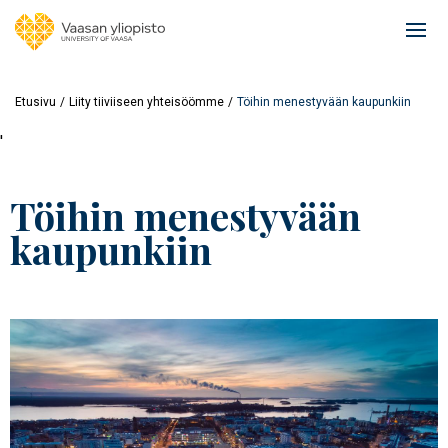
Hyppää
pääsisältöön
Ope
mai
navi
Etusivu
Liity tiiviiseen yhteisöömme
Töihin menestyvään kaupunkiin
'
Töihin menestyvään
kaupunkiin
Image