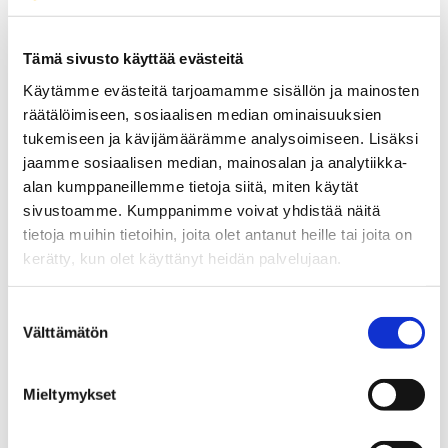
tarkoittaa, että rahaa jää myös elämiseen ja vapaa-
aikaan.
Tämä sivusto käyttää evästeitä
Käytämme evästeitä tarjoamamme sisällön ja mainosten
Vaasa tarjoaa koteja kaikille: urbaania
räätälöimiseen, sosiaalisen median ominaisuuksien
kaupunkiasumista, rauhallisia pientaloalueita ja
tukemiseen ja kävijämäärämme analysoimiseen. Lisäksi
luonnonläheisiä vaihtoehtoja. Asuminen on väljää ja
jaamme sosiaalisen median, mainosalan ja analytiikka-
laadukasta, ja tilaa riittää niin perheille kuin
alan kumppaneillemme tietoja siitä, miten käytät
yksinasuville.
sivustoamme. Kumppanimme voivat yhdistää näitä
tietoja muihin tietoihin, joita olet antanut heille tai joita on
kerätty, kun olet käyttänyt heidän palvelujaan.
Image
Suostumuksen
Välttämätön
valinta
Mieltymykset