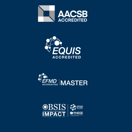
Image
Image
Image
Image