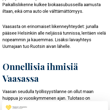
Paikallisliikenne kulkee biokaasubusseilla aamusta
iltaan, eikä oma auto ole välttämättömyys.
Vaasasta on erinomaiset liikenneyhteydet: junalla
pääsee Helsinkiin alle neljässä tunnissa, lentäen vielä
nopeammin ja kauemmas. Lisäksi laivayhteys
Uumajaan tuo Ruotsin aivan lähelle.
Onnellisia ihmisiä
Vaasassa
Vaasan seudulla työllisyystilanne on ollut maan
huippua jo vuosikymmenen ajan. Tulotaso on
kilpailukykyinen ja asuminen edullista. Tämä