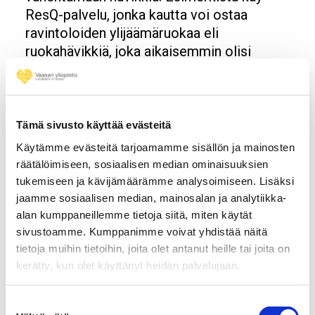
ResQ-palvelu, jonka kautta voi ostaa
ravintoloiden ylijäämäruokaa eli
ruokahävikkiä, joka aikaisemmin olisi
mennyt roskiin.
Teksti: Tiia Alkkiomäki, kuva: Mikko
Lehtimäki
Tämä sivusto käyttää evästeitä
Käytämme evästeitä tarjoamamme sisällön ja mainosten
räätälöimiseen, sosiaalisen median ominaisuuksien
tukemiseen ja kävijämäärämme analysoimiseen. Lisäksi
Tietolaatikko
Artikkeli on julkaistu Vaasan
jaamme sosiaalisen median, mainosalan ja analytiikka-
yliopistolehti Vox cordisin
alan kumppaneillemme tietoja siitä, miten käytät
numerossa 2/2019
sivustoamme. Kumppanimme voivat yhdistää näitä
tietoja muihin tietoihin, joita olet antanut heille tai joita on
kerätty, kun olet käyttänyt heidän palvelujaan.
Suostumuksen