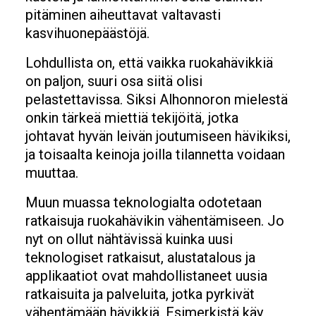
pitäminen aiheuttavat valtavasti
kasvihuonepäästöjä.
Lohdullista on, että vaikka ruokahävikkiä
on paljon, suuri osa siitä olisi
pelastettavissa. Siksi Alhonnoron mielestä
onkin tärkeä miettiä tekijöitä, jotka
johtavat hyvän leivän joutumiseen hävikiksi,
ja toisaalta keinoja joilla tilannetta voidaan
muuttaa.
Muun muassa teknologialta odotetaan
ratkaisuja ruokahävikin vähentämiseen. Jo
nyt on ollut nähtävissä kuinka uusi
teknologiset ratkaisut, alustatalous ja
applikaatiot ovat mahdollistaneet uusia
ratkaisuita ja palveluita, jotka pyrkivät
vähentämään hävikkiä. Esimerkistä käy