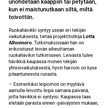
unohdetaan kaappiin tai petytään,
kun ei maistunutkaan siltä, miltä
toivottiin.
Ruokahävikki syntyy usean eri tekijän
vaikutuksesta, tietää projektitutkija
Lotta
Alhonnoro
. Tutkimuksissaan hän on
erikoistunut leivän aiheuttaman
ruokahävikin tutkimiseen. Leivästä tulee
hävikkiä kaupassa monen tekijän
yhteisvaikutuksesta, hyvin harvoin on kyse
pilaantuneesta ruoasta.
– Esimerkiksi leipomon on myytävä
aamulla leivottu leipä samana päivänä,
jotta hävikkiä ei syntyisi. Kaupassa taas
eletään parasta ennen -päiväysten mukaan,