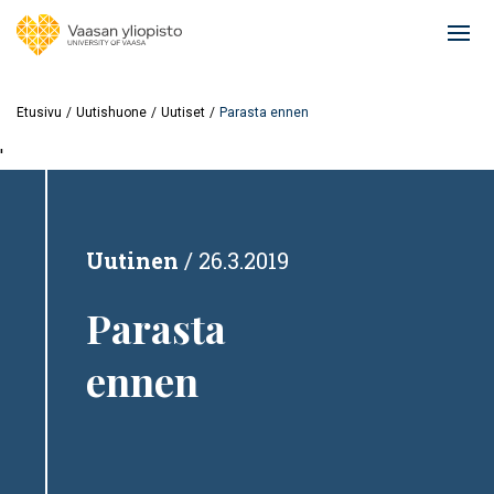
Hyppää
pääsisältöön
Ope
mai
navi
Etusivu
Uutishuone
Uutiset
Parasta ennen
'
Uutinen
26.3.2019
Parasta
ennen