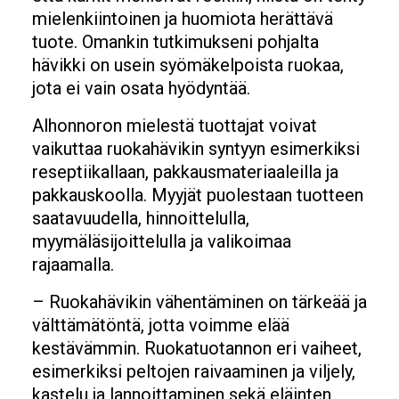
mielenkiintoinen ja huomiota herättävä
tuote. Omankin tutkimukseni pohjalta
hävikki on usein syömäkelpoista ruokaa,
jota ei vain osata hyödyntää.
Alhonnoron mielestä tuottajat voivat
vaikuttaa ruokahävikin syntyyn esimerkiksi
reseptiikallaan, pakkausmateriaaleilla ja
pakkauskoolla. Myyjät puolestaan tuotteen
saatavuudella, hinnoittelulla,
myymäläsijoittelulla ja valikoimaa
rajaamalla.
– Ruokahävikin vähentäminen on tärkeää ja
välttämätöntä, jotta voimme elää
kestävämmin. Ruokatuotannon eri vaiheet,
esimerkiksi peltojen raivaaminen ja viljely,
kastelu ja lannoittaminen sekä eläinten