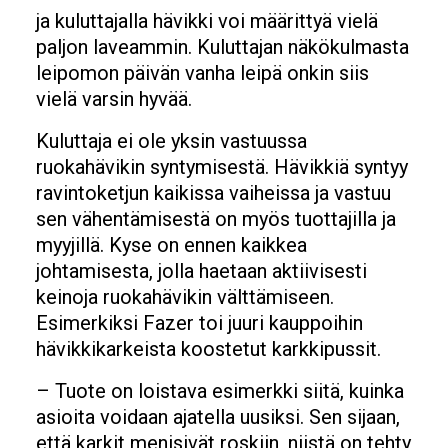
ja kuluttajalla hävikki voi määrittyä vielä
paljon laveammin. Kuluttajan näkökulmasta
leipomon päivän vanha leipä onkin siis
vielä varsin hyvää.
Kuluttaja ei ole yksin vastuussa
ruokahävikin syntymisestä. Hävikkiä syntyy
ravintoketjun kaikissa vaiheissa ja vastuu
sen vähentämisestä on myös tuottajilla ja
myyjillä. Kyse on ennen kaikkea
johtamisesta, jolla haetaan aktiivisesti
keinoja ruokahävikin välttämiseen.
Esimerkiksi Fazer toi juuri kauppoihin
hävikkikarkeista koostetut karkkipussit.
– Tuote on loistava esimerkki siitä, kuinka
asioita voidaan ajatella uusiksi. Sen sijaan,
että karkit menisivät roskiin, niistä on tehty