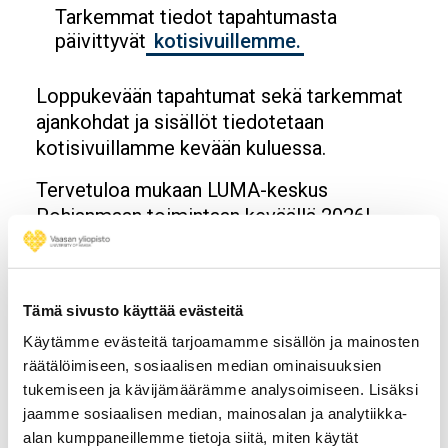
Tarkemmat tiedot tapahtumasta
päivittyvät
kotisivuillemme.
Loppukevään tapahtumat sekä tarkemmat
ajankohdat ja sisällöt tiedotetaan
kotisivuillamme kevään kuluessa.
Tervetuloa mukaan LUMA-keskus
Pohjanmaan toimintaan keväällä 2026!
Opens in a new window
Opens in a new window
Opens in a new window
Tämä sivusto käyttää evästeitä
Käytämme evästeitä tarjoamamme sisällön ja mainosten
räätälöimiseen, sosiaalisen median ominaisuuksien
Tilaa Vaasan yliopiston
tukemiseen ja kävijämäärämme analysoimiseen. Lisäksi
jaamme sosiaalisen median, mainosalan ja analytiikka-
uutiskirje
alan kumppaneillemme tietoja siitä, miten käytät