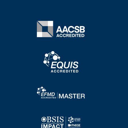
Image
Image
Image
Image