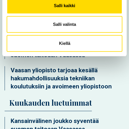
Salli kaikki
Uusi opintoseteli avaa ovet
maksuttomiin korkeakouluopintoihin
Salli valinta
ilman opiskelupaikkaa jääneille nuorille
Kiellä
Kansainvälinen joukko syventää
suomen taitoaan Vaasassa
Vaasan yliopisto tarjoaa kesällä
hakumahdollisuuksia tekniikan
koulutuksiin ja avoimeen yliopistoon
Kuukauden luetuimmat
Kansainvälinen joukko syventää