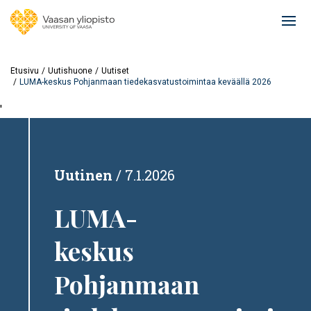
Hyppää
pääsisältöön
Ope
mai
navi
Etusivu
Uutishuone
Uutiset
LUMA-keskus Pohjanmaan tiedekasvatustoimintaa keväällä 2026
'
Uutinen
7.1.2026
LUMA-
keskus
Pohjanmaan