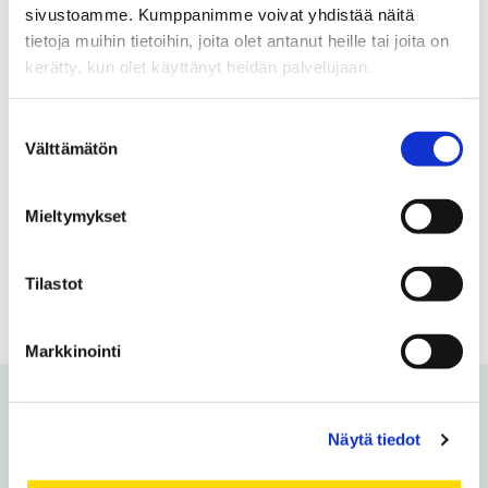
sivustoamme. Kumppanimme voivat yhdistää näitä
tietoja muihin tietoihin, joita olet antanut heille tai joita on
Uutiskirje kokoaa yhteen Vaasan yliopiston
kerätty, kun olet käyttänyt heidän palvelujaan.
ajankohtaiset uutiset tutkimuksen tuloksista,
koulutuksesta sekä yhteistyöstä ja
Suostumuksen
yhteiskunnallisesta vaikuttamisesta. Pysy
Välttämätön
valinta
kanssamme kehityksen eturintamassa.
Mieltymykset
Tilaa uutiskirje
Tilastot
Markkinointi
Voit olla kiinnostunut myös
Näytä tiedot
näistä