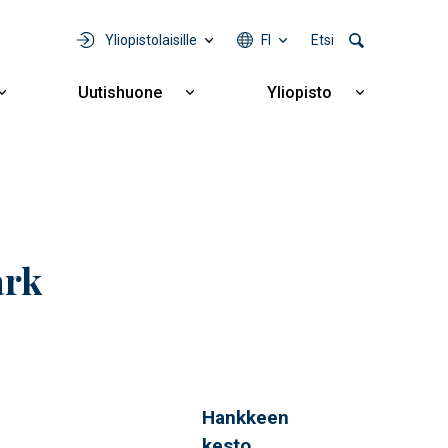
Yliopistolaisille
FI
Etsi
Uutishuone
Yliopisto
Näytä
Näytä
Näytä
alavalikko
alavalikko
alavalikko
Yhteistyö
Uutishuone
Yliopisto
ark
Hankkeen
kesto