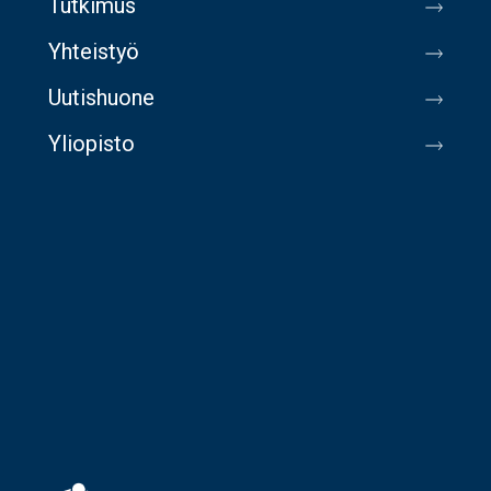
Tutkimus
Yhteistyö
Uutishuone
Yliopisto