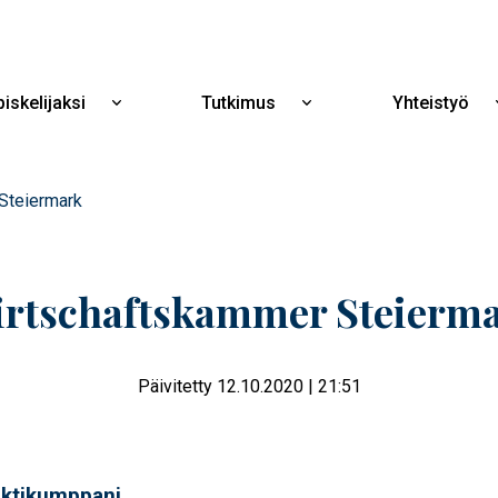
Hyppää
pääsisältöön
iskelijaksi
Tutkimus
Yhteistyö
Näytä
Näytä
alavalikko
alavalikko
Opiskelijaksi
Tutkimus
Steiermark
rtschaftskammer Steierm
Päivitetty 12.10.2020 | 21:51
ektikumppani