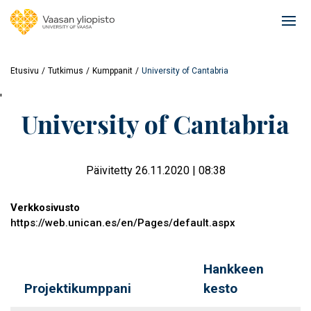
Hyppää
pääsisältöön
Ope
mai
navi
Etusivu
Tutkimus
Kumppanit
University of Cantabria
'
University of Cantabria
Päivitetty 26.11.2020 | 08:38
Verkkosivusto
https://web.unican.es/en/Pages/default.aspx
Hankkeen
Projektikumppani
kesto