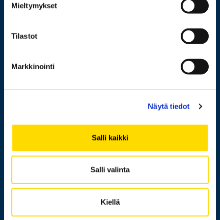
Tutkimus
Mieltymykset
Yhteistyö
Tilastot
Uutishuone
Yliopisto
Markkinointi
Henkilöhaku
Näytä tiedot
Yhteystiedot
Salli kaikki
Laskutusosoite
Medialle
Salli valinta
Messi
Tietoa sivustosta
Kiellä
Tietosuoja