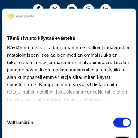
Tämä sivusto käyttää evästeitä
Käytämme evästeitä tarjoamamme sisällön ja mainosten
029 449 8000
räätälöimiseen, sosiaalisen median ominaisuuksien
tukemiseen ja kävijämäärämme analysoimiseen. Lisäksi
Wolffintie 32
jaamme sosiaalisen median, mainosalan ja analytiikka-
FI-65200 Vaasa PL 700
alan kumppaneillemme tietoja siitä, miten käytät
65101 Vaasa
sivustoamme. Kumppanimme voivat yhdistää näitä
tietoja muihin tietoihin, joita olet antanut heille tai joita on
kerätty, kun olet käyttänyt heidän palvelujaan.
Lisää yhteystietoja
Suostumuksen
Välttämätön
valinta
Opiskelijaksi