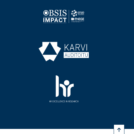
Image
Image
Image