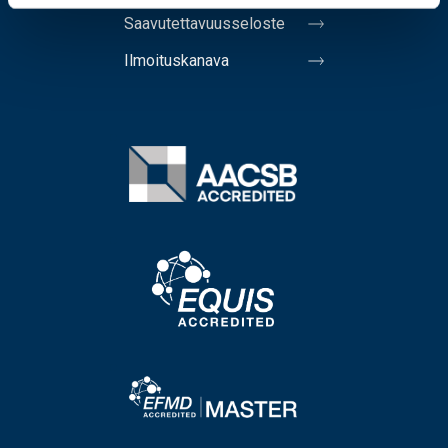
Saavutettavuusseloste
Ilmoituskanava
Image
Image
Image