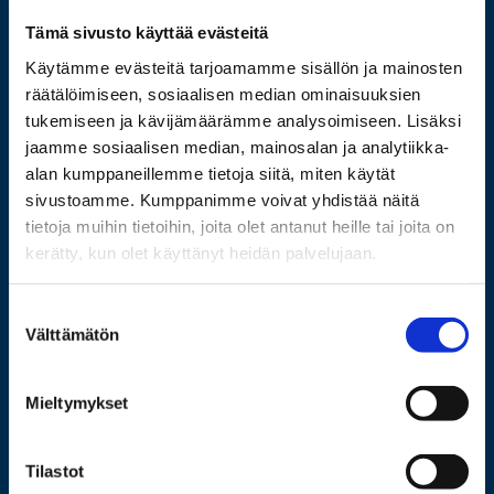
Tämä sivusto käyttää evästeitä
Wolffintie 32
FI-65200 Vaasa PL 700
Käytämme evästeitä tarjoamamme sisällön ja mainosten
65101 Vaasa
räätälöimiseen, sosiaalisen median ominaisuuksien
tukemiseen ja kävijämäärämme analysoimiseen. Lisäksi
jaamme sosiaalisen median, mainosalan ja analytiikka-
Lisää yhteystietoja
alan kumppaneillemme tietoja siitä, miten käytät
sivustoamme. Kumppanimme voivat yhdistää näitä
tietoja muihin tietoihin, joita olet antanut heille tai joita on
Opiskelijaksi
kerätty, kun olet käyttänyt heidän palvelujaan.
Tutkimus
Suostumuksen
Yhteistyö
Välttämätön
valinta
Uutishuone
Mieltymykset
Yliopisto
Tilastot