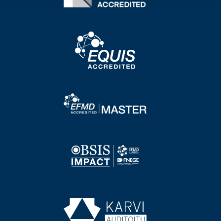
Image
Image
Image
Image