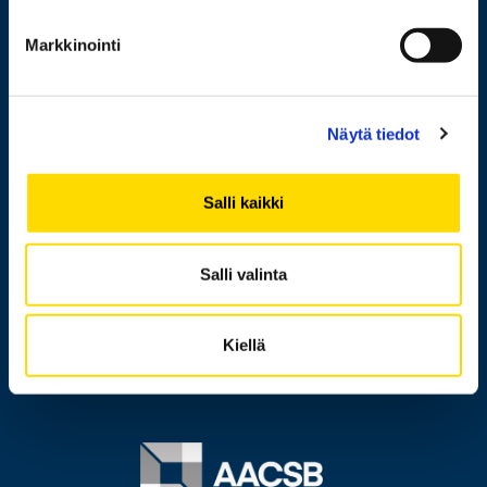
Henkilöhaku
Markkinointi
Yhteystiedot
Laskutusosoite
Näytä tiedot
Medialle
Messi
Salli kaikki
Tietoa sivustosta
Tietosuoja
Salli valinta
Saavutettavuusseloste
Kiellä
Ilmoituskanava
Image