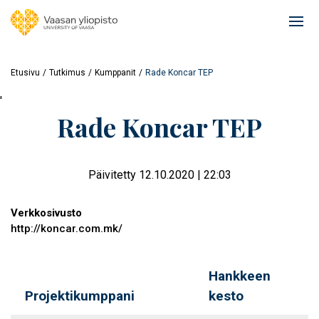
Hyppää
pääsisältöön
Ope
mai
navi
Etusivu
Tutkimus
Kumppanit
Rade Koncar TEP
'
Rade Koncar TEP
Päivitetty 12.10.2020 | 22:03
Verkkosivusto
http://koncar.com.mk/
Hankkeen
Projektikumppani
kesto