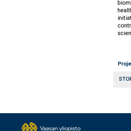
biome
healt
initi
contr
scien
Proj
STO