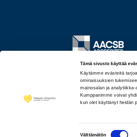
Image
Tämä sivusto käyttää eväs
Käytämme evästeitä tarjoa
ominaisuuksien tukemisee
mainosalan ja analytiikka-
Kumppanimme voivat yhdistää 
kun olet käyttänyt heidän 
Suostumuksen
Välttämätön