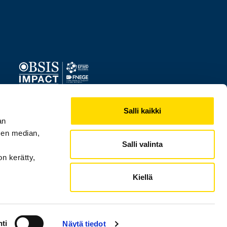
Image
Salli kaikki
an
sen median,
Salli valinta
on kerätty,
Kiellä
ti
Näytä tiedot