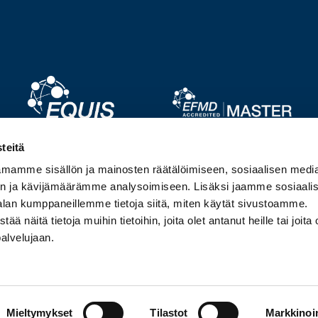
Image
Image
teitä
mamme sisällön ja mainosten räätälöimiseen, sosiaalisen medi
Image
Image
n ja kävijämäärämme analysoimiseen. Lisäksi jaamme sosiaali
alan kumppaneillemme tietoja siitä, miten käytät sivustoamme.
näitä tietoja muihin tietoihin, joita olet antanut heille tai joita 
palvelujaan.
Mieltymykset
Tilastot
Markkinoin