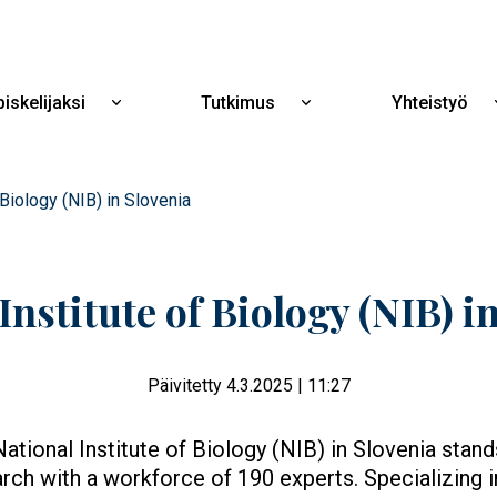
Hyppää
pääsisältöön
iskelijaksi
Tutkimus
Yhteistyö
Näytä
Näytä
alavalikko
alavalikko
Opiskelijaksi
Tutkimus
 Biology (NIB) in Slovenia
Institute of Biology (NIB) i
Päivitetty 4.3.2025 | 11:27
ational Institute of Biology (NIB) in Slovenia stand
rch with a workforce of 190 experts. Specializing i