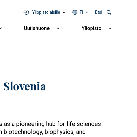
Yliopistolaisille
FI
Etsi
Uutishuone
Yliopisto
Näytä
Näytä
Näytä
alavalikko
alavalikko
alavalikko
Yhteistyö
Uutishuone
Yliopisto
n Slovenia
s as a pioneering hub for life sciences
n biotechnology, biophysics, and