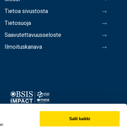
Tietoa sivustosta
Tietosuoja
Saavutettavuusseloste
Ilmoituskanava
Image
Salli kaikki
an