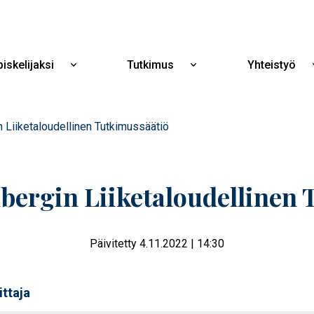
Hyppää
pääsisältöön
iskelijaksi
Tutkimus
Yhteistyö
Näytä
Näytä
alavalikko
alavalikko
Opiskelijaksi
Tutkimus
 Liiketaloudellinen Tutkimussäätiö
bergin Liiketaloudellinen 
Päivitetty 4.11.2022 | 14:30
ttaja