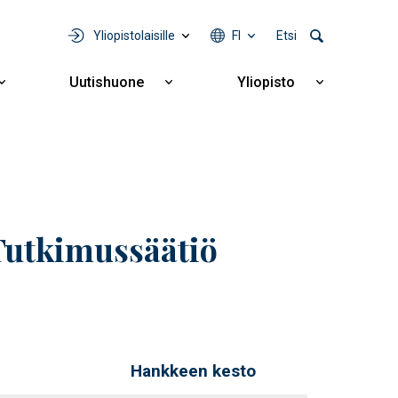
Yliopistolaisille
FI
Etsi
Uutishuone
Yliopisto
Näytä
Näytä
Näytä
alavalikko
alavalikko
alavalikko
Yhteistyö
Uutishuone
Yliopisto
Tutkimussäätiö
Hankkeen kesto