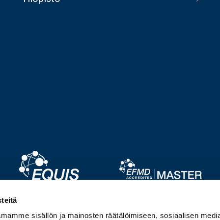
Image
Image
teitä
mamme sisällön ja mainosten räätälöimiseen, sosiaalisen medi
Image