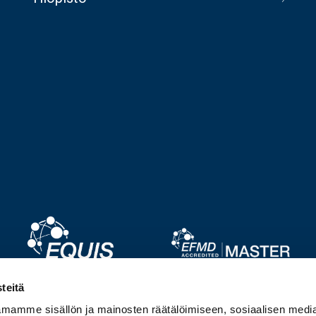
Image
Image
teitä
mamme sisällön ja mainosten räätälöimiseen, sosiaalisen medi
Image