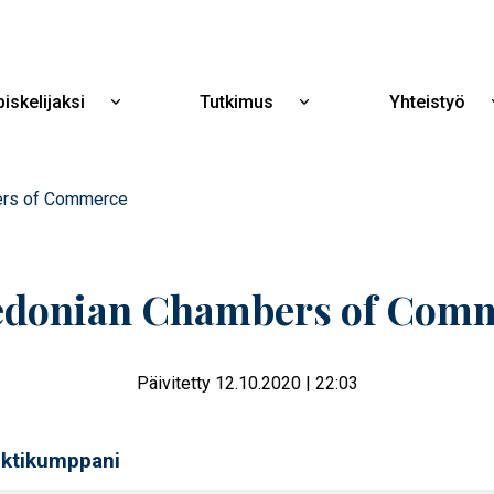
Hyppää
pääsisältöön
iskelijaksi
Tutkimus
Yhteistyö
Näytä
Näytä
alavalikko
alavalikko
Opiskelijaksi
Tutkimus
rs of Commerce
donian Chambers of Com
Päivitetty 12.10.2020 | 22:03
ektikumppani