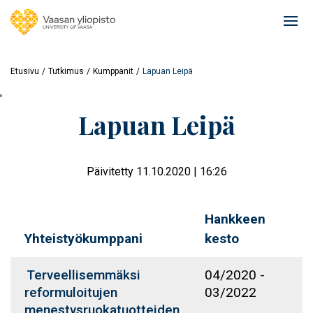
Hyppää
pääsisältöön
Ope
mai
navi
Etusivu
Tutkimus
Kumppanit
Lapuan Leipä
'
Lapuan Leipä
Päivitetty 11.10.2020 | 16:26
Hankkeen
Yhteistyökumppani
kesto
Terveellisemmäksi
04/2020
-
reformuloitujen
03/2022
menestysruokatuotteiden