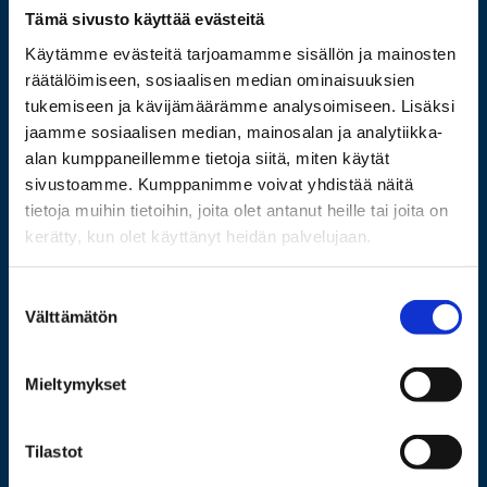
Wolffintie 32
Tämä sivusto käyttää evästeitä
FI-65200 Vaasa PL 700
Käytämme evästeitä tarjoamamme sisällön ja mainosten
65101 Vaasa
räätälöimiseen, sosiaalisen median ominaisuuksien
tukemiseen ja kävijämäärämme analysoimiseen. Lisäksi
Lisää yhteystietoja
jaamme sosiaalisen median, mainosalan ja analytiikka-
alan kumppaneillemme tietoja siitä, miten käytät
sivustoamme. Kumppanimme voivat yhdistää näitä
tietoja muihin tietoihin, joita olet antanut heille tai joita on
Opiskelijaksi
kerätty, kun olet käyttänyt heidän palvelujaan.
Tutkimus
Suostumuksen
Yhteistyö
Välttämätön
valinta
Uutishuone
Yliopisto
Mieltymykset
Tilastot