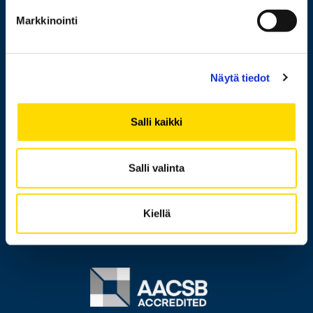
Henkilöhaku
Markkinointi
Yhteystiedot
Laskutusosoite
Näytä tiedot
Medialle
Messi
Salli kaikki
Tietoa sivustosta
Tietosuoja
Salli valinta
Saavutettavuusseloste
Ilmoituskanava
Kiellä
Image