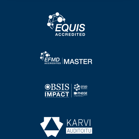
Image
Image
Image
Image