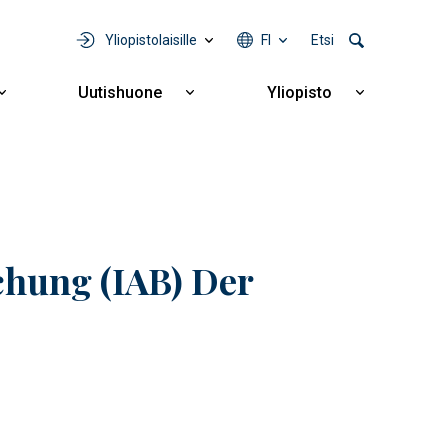
Yliopistolaisille
FI
Etsi
Uutishuone
Yliopisto
Näytä
Näytä
Näytä
alavalikko
alavalikko
alavalikko
Yhteistyö
Uutishuone
Yliopisto
chung (IAB) Der