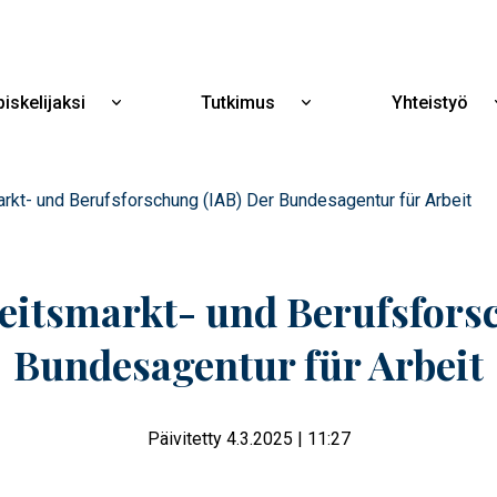
Hyppää
pääsisältöön
iskelijaksi
Tutkimus
Yhteistyö
Näytä
Näytä
alavalikko
alavalikko
Opiskelijaksi
Tutkimus
markt- und Berufsforschung (IAB) Der Bundesagentur für Arbeit
rbeitsmarkt- und Berufsfors
Bundesagentur für Arbeit
Päivitetty 4.3.2025 | 11:27