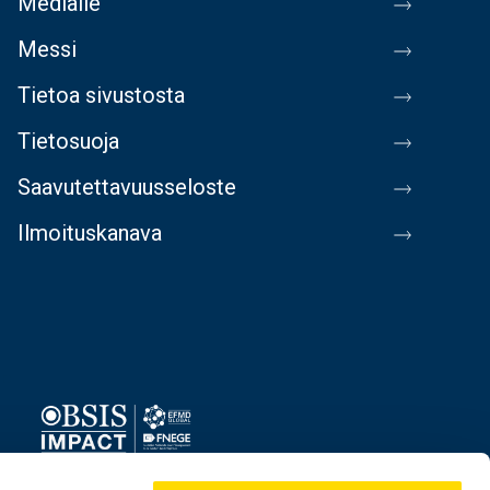
Medialle
Messi
Tietoa sivustosta
Tietosuoja
Saavutettavuusseloste
Ilmoituskanava
Image