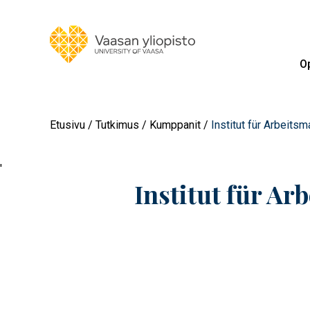
Op
Etusivu
Tutkimus
Kumppanit
Institut für Arbeits
'
Institut für A