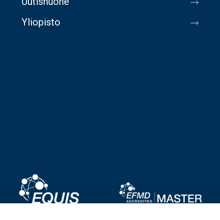
Uutishuone
Yliopisto
Image
Image