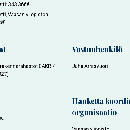
tti
343 366€
toimijat
ti, Vaasan yliopiston
6€
at
Vastuuhenkilö
 rakennerahastot EAKR /
Juha Arrasvuori
027)
Hanketta koordi
organisaatio
ää
Vaasan yliopisto