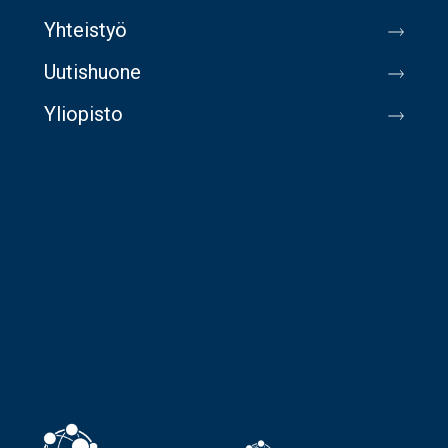
Yhteistyö
Uutishuone
Yliopisto
Image