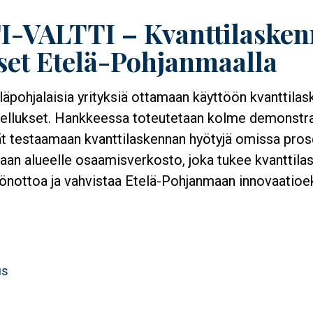
-VALTTI – Kvanttilaske
set Etelä-Pohjanmaalla
läpohjalaisia yrityksiä ottamaan käyttöön kvanttila
llukset. Hankkeessa toteutetaan kolme demonstraa
ät testaamaan kvanttilaskennan hyötyjä omissa pros
aan alueelle osaamisverkosto, joka tukee kvanttila
önottoa ja vahvistaa Etelä-Pohjanmaan innovaatio
us