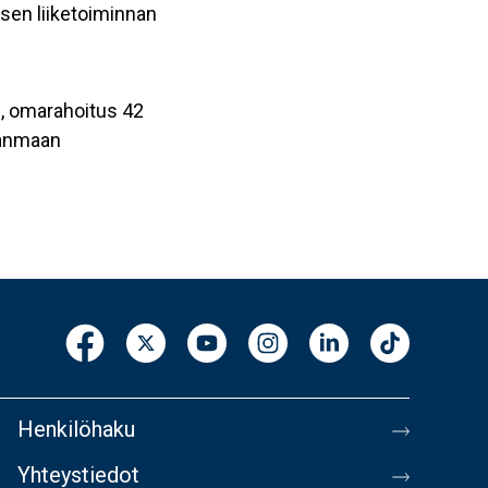
isen liiketoiminnan
€, omarahoitus 42
janmaan
Henkilöhaku
Yhteystiedot