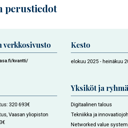
 perustiedot
 verkkosivusto
Kesto
asa.fi/kvantti/
Hankkeen
elokuu 2025
-
heinäkuu 
kesto
Yksiköt ja ryhmä
tus
320 693€
Hankkeeseen
Digitaalinen talous
osallistuvat
tus, Vaasan yliopiston
Tekniikka ja innovaatioj
Vaasan
3€
Networked value syste
yliopiston