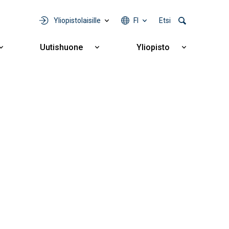
Yliopistolaisille
FI
Etsi
Uutishuone
Yliopisto
Näytä
Näytä
Näytä
alavalikko
alavalikko
alavalikko
Yhteistyö
Uutishuone
Yliopisto