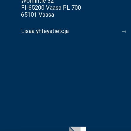
Wolffintie 32
FI-65200 Vaasa PL 700
65101 Vaasa
Lisää yhteystietoja
Image