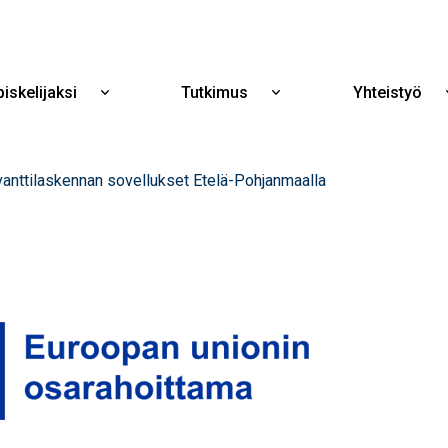
Hyppää
pääsisältöön
iskelijaksi
Tutkimus
Yhteistyö
Näytä
Näytä
alavalikko
alavalikko
Opiskelijaksi
Tutkimus
nttilaskennan sovellukset Etelä-Pohjanmaalla