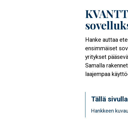
KVANTTI
sovelluk
Hanke auttaa ete
ensimmäiset sove
yritykset pääsev
Samalla rakennet
laajempaa käyttö
Tällä sivulla
Hankkeen kuva