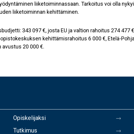
yödyntäminen liiketoiminnassaan. Tarkoitus voi olla nyky
uden liiketoiminnan kehittäminen.
udjetti: 343 097 €, josta EU ja valtion rahoitus 274 477 
liopistokeskuksen kehittämisrahoitus 6 000 €, Etelä-Poh
 avustus 20 000 €.
Opiskelijaksi
Tutkimus