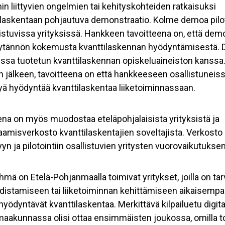
hin liittyvien ongelmien tai kehityskohteiden ratkaisuksi
ilaskentaan pohjautuva demonstraatio. Kolme demoa pilo
stuvissa yrityksissä. Hankkeen tavoitteena on, että dem
käytännön kokemusta kvanttilaskennan hyödyntämisestä.
ssa tuotetun kvanttilaskennan opiskeluaineiston kanssa. 
n jälkeen, tavoitteena on että hankkeeseen osallistuneiss
ä hyödyntää kvanttilaskentaa liiketoiminnassaan.
na on myös muodostaa eteläpohjalaisista yrityksistä ja
aamisverkosto kvanttilaskentajien soveltajista. Verkost
n ja pilotointiin osallistuvien yritysten vuorovaikutuksen
ä on Etelä-Pohjanmaalla toimivat yritykset, joilla on ta
distamiseen tai liiketoiminnan kehittämiseen aikaisemp
 hyödyntävät kvanttilaskentaa. Merkittävä kilpailuetu digita
akunnassa olisi ottaa ensimmäisten joukossa, omilla toi