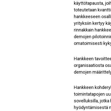
käyttötapausta, joi
toteutetaan kvantt
hankkeeseen osalli
yrityksiin kertyy 
rinnakkain hankkee
demojen pilotoinni
omatoimisesti kyky
Hankkeen tavoittee
organisaatiosta os
demojen määrittelyy
Hankkeen kohderyhm
toimintatapojen uu
sovelluksilla, jotka
hyödyntämisestä ma