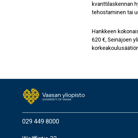
kvanttilaskennan h
tehostaminen tai u
Hankkeen kokonaisb
620 €, Seinäjoen y
korkeakoulusäätiön
029 449 8000