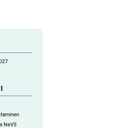
2027
t
ohtaminen
ms NeVS