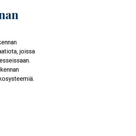
nnan
skennan
tiota, joissa
esseissaan.
skennan
ekosysteemiä.