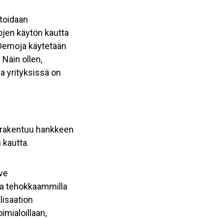
toidaan
ojen käytön kautta
 Demoja käytetään
Näin ollen,
a yrityksissä on
o rakentuu hankkeen
 kautta.
rve
aa tehokkaammilla
lisaation
mialoillaan,