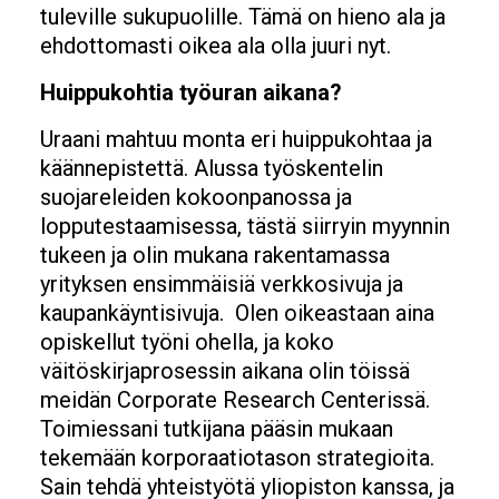
tuleville sukupuolille. Tämä on hieno ala ja
ehdottomasti oikea ala olla juuri nyt.
Huippukohtia työuran aikana?
Uraani mahtuu monta eri huippukohtaa ja
käännepistettä. Alussa työskentelin
suojareleiden kokoonpanossa ja
lopputestaamisessa, tästä siirryin myynnin
tukeen ja olin mukana rakentamassa
yrityksen ensimmäisiä verkkosivuja ja
kaupankäyntisivuja. Olen oikeastaan aina
opiskellut työni ohella, ja koko
väitöskirjaprosessin aikana olin töissä
meidän Corporate Research Centerissä.
Toimiessani tutkijana pääsin mukaan
tekemään korporaatiotason strategioita.
Sain tehdä yhteistyötä yliopiston kanssa, ja