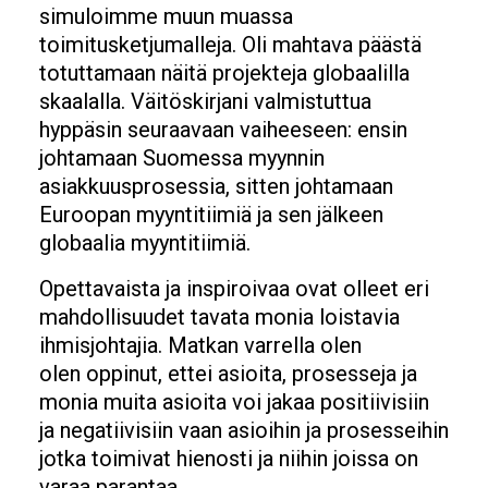
simuloimme muun muassa
toimitusketjumalleja. Oli mahtava päästä
totuttamaan näitä projekteja globaalilla
skaalalla. Väitöskirjani valmistuttua
hyppäsin seuraavaan vaiheeseen: ensin
johtamaan Suomessa myynnin
asiakkuusprosessia, sitten johtamaan
Euroopan myyntitiimiä ja sen jälkeen
globaalia myyntitiimiä.
Opettavaista ja inspiroivaa ovat olleet eri
mahdollisuudet tavata monia loistavia
ihmisjohtajia. Matkan varrella olen
olen oppinut, ettei asioita, prosesseja ja
monia muita asioita voi jakaa positiivisiin
ja negatiivisiin vaan asioihin ja prosesseihin
jotka toimivat hienosti ja niihin joissa on
varaa parantaa.