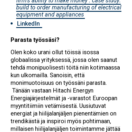
firm’s ability to make money : case study:
build to order manufacturing of electrical
equipment and appliances
LinkedIn
Parasta työssäsi?
Olen koko urani ollut töissä isossa
globaalissa yrityksessä, jossa olen saanut
tehdä monipuolisesti töitä niin kotimaassa
kun ulkomailla. Sanoisin, että
monimuotoisuus on työssäni parasta.
Tänään vastaan Hitachi Energyn
Energiajärjestelmät ja -varastot Euroopan
myyntitiimiin vetämisestä. Uusiutuvat
energiat ja hiilijalanjäljen pienentämien on
trendikästä ja inspiroi myös pohtimaan,
millaisen hiilijalanjäljen toimintamme jättää