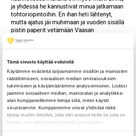
ja yhdessä he kannustivat minua jatkamaan
tohtoriopintoihin. En ihan heti lähtenyt,
mutta ajatus jäi muhimaan ja vuoden sisällä
pistin paperit vetämään Vaasan
Yliopistoon. Eli tämä oli tällainen
onnenkantamoinen, sattumien
yhteensattuma, että minusta tuli tohtori,
vaikka en sitä itse osannut aikanaan
Tämä sivusto käyttää evästeitä
ajatella.
Käytämme evästeitä tarjoamamme sisällön ja mainosten
räätälöimiseen, sosiaalisen median ominaisuuksien
Mitä haluat
tukemiseen ja kävijämäärämme analysoimiseen. Lisäksi
sanoa/vinkata tohtoriopintoja vielä
jaamme sosiaalisen median, mainosalan ja analytiikka-
harkitsevalle henkilölle?
alan kumppaneillemme tietoja siitä, miten käytät
sivustoamme. Kumppanimme voivat yhdistää näitä
Neuvoni tohtoriopiskelijoille on, että
tietoja muihin tietoihin, joita olet antanut heille tai joita on
ottakaa opinnot harrastuksena, nauttikaa
kerätty, kun olet käyttänyt heidän palvelujaan.
siitä ja tehkää väitöskirja itsellenne
tärkeästä aiheesta. Vaikka itse tein