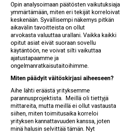
Opin analysoimaan päätösten vaikutuksiaja
ymmärtämään, miten eri tekijät korreloivat
keskenään. Syvällisempi näkemys pitkän
aikavälin tavoitteista on ollut
arvokasta valuuttaa urallani. Vaikka kaikki
opitut asiat eivät suoraan sovellu
käytäntöön, ne voivat silti vaikuttaa
ajatustapaamme ja
ongelmanratkaisutaitoihimme.
Miten päädyit väitöskirjasi aiheeseen?
Aihe lähti eräästä yrityksemme
parannusprojektista. Meillä oli tiettyjä
mittareita, mutta meillä ei ollut vastausta
siihen, miten toimitusaika korreloi
yrityksen kannattavuuden kanssa, joten
minä halusin selvittää tämän. Nyt