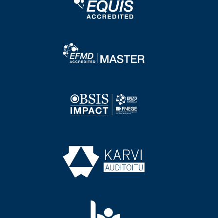
Image
Image
Image
Image