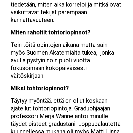
tiedetään, miten aika korreloi ja mitkä ovat
vaikuttavat tekijät parempaan
kannattavuuteen.
Miten rahoitit tohtoriopinnot?
Tein töitä opintojen aikana mutta sain
myös Suomen Akatemialta tukea, jonka
avulla pystyin noin puoli vuotta
fokusoimaan kokopäiväisesti
väitöskirjaan.
Miksi tohtoriopinnot?
Täytyy myöntää, että en ollut koskaan
ajatellut tohtoriopintoja. Graduohjaajani
professori Merja Wanne antoi minulle
täydet pisteet gradustani. Loppupalautetta
kuunnellessa mukana oli myös Matti Linna,