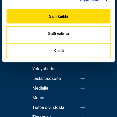
Tutkimus
Yhteistyö
Salli kaikki
Uutishuone
Salli valinta
Yliopisto
Kiellä
Henkilöhaku
Yhteystiedot
Laskutusosoite
Medialle
Messi
Tietoa sivustosta