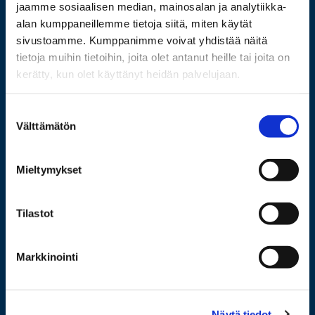
jaamme sosiaalisen median, mainosalan ja analytiikka-
alan kumppaneillemme tietoja siitä, miten käytät
sivustoamme. Kumppanimme voivat yhdistää näitä
tietoja muihin tietoihin, joita olet antanut heille tai joita on
kerätty, kun olet käyttänyt heidän palvelujaan.
Suostumuksen
029 449 8000
Välttämätön
valinta
Wolffintie 32
Mieltymykset
FI-65200 Vaasa PL 700
65101 Vaasa
Tilastot
Lisää yhteystietoja
Markkinointi
Opiskelijaksi
Näytä tiedot