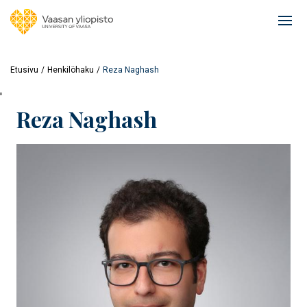
Hyppää
pääsisältöön
Ope
mai
navi
Etusivu
Henkilöhaku
Reza Naghash
'
Reza Naghash