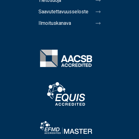
Tietosuoja
Saavutettavuusseloste
Ilmoituskanava
Image
Image
Image