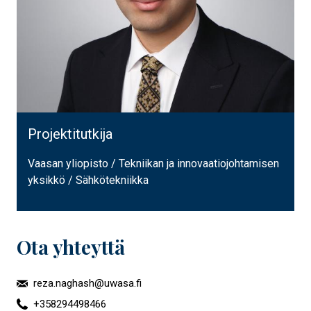
Projektitutkija
Vaasan yliopisto / Tekniikan ja innovaatiojohtamisen
yksikkö / Sähkötekniikka
Ota yhteyttä
reza.naghash@uwasa.fi
+358294498466