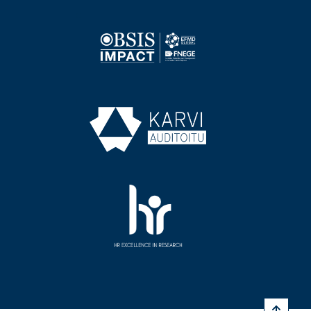
Image
Image
Image