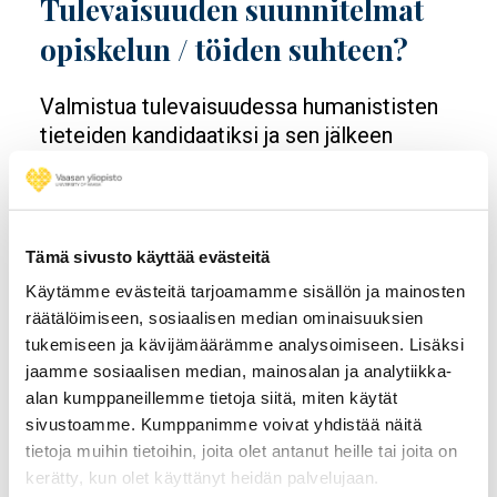
Tulevaisuuden suunnitelmat
opiskelun / töiden suhteen?
Valmistua tulevaisuudessa humanististen
tieteiden kandidaatiksi ja sen jälkeen
filosofian maisteriksi, ja toivottavasti
mahdollisimman pian pääsisin tekemään
oman alan töitä.
Tämä sivusto käyttää evästeitä
Millaisia terveisiä lähettäisit
Käytämme evästeitä tarjoamamme sisällön ja mainosten
räätälöimiseen, sosiaalisen median ominaisuuksien
avoimessa yliopistossa
tukemiseen ja kävijämäärämme analysoimiseen. Lisäksi
opiskelua miettiville?
jaamme sosiaalisen median, mainosalan ja analytiikka-
alan kumppaneillemme tietoja siitä, miten käytät
sivustoamme. Kumppanimme voivat yhdistää näitä
Lähtekää kokeilemaan avoimin mielin, sillä
tietoja muihin tietoihin, joita olet antanut heille tai joita on
polkuja on muitakin kuin todistusvalinta ja
kerätty, kun olet käyttänyt heidän palvelujaan.
pääsykokeet!