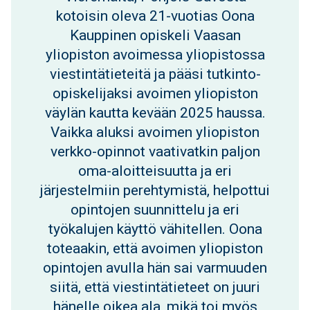
kotoisin oleva 21-vuotias Oona
Kauppinen opiskeli Vaasan
yliopiston avoimessa yliopistossa
viestintätieteitä ja pääsi tutkinto-
opiskelijaksi avoimen yliopiston
väylän kautta kevään 2025 haussa.
Vaikka aluksi avoimen yliopiston
verkko-opinnot vaativatkin paljon
oma-aloitteisuutta ja eri
järjestelmiin perehtymistä, helpottui
opintojen suunnittelu ja eri
työkalujen käyttö vähitellen. Oona
toteaakin, että avoimen yliopiston
opintojen avulla hän sai varmuuden
siitä, että viestintätieteet on juuri
hänelle oikea ala, mikä toi myös