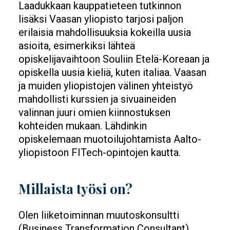
Laadukkaan kauppatieteen tutkinnon
lisäksi Vaasan yliopisto tarjosi paljon
erilaisia mahdollisuuksia kokeilla uusia
asioita, esimerkiksi lähteä
opiskelijavaihtoon Souliin Etelä-Koreaan ja
opiskella uusia kieliä, kuten italiaa. Vaasan
ja muiden yliopistojen välinen yhteistyö
mahdollisti kurssien ja sivuaineiden
valinnan juuri omien kiinnostuksen
kohteiden mukaan. Lähdinkin
opiskelemaan muotoilujohtamista Aalto-
yliopistoon FITech-opintojen kautta.
Millaista työsi on?
Olen liiketoiminnan muutoskonsultti
(Business Transformation Consultant)