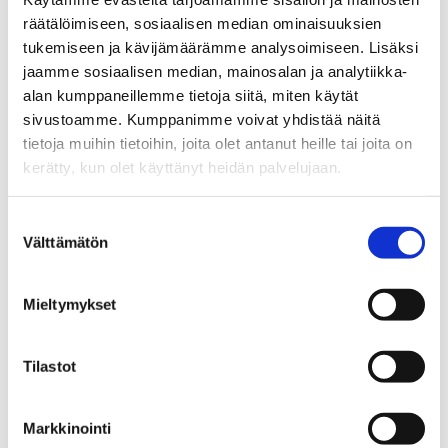
räätälöimiseen, sosiaalisen median ominaisuuksien
tukemiseen ja kävijämäärämme analysoimiseen. Lisäksi
jaamme sosiaalisen median, mainosalan ja analytiikka-
alan kumppaneillemme tietoja siitä, miten käytät
sivustoamme. Kumppanimme voivat yhdistää näitä
tietoja muihin tietoihin, joita olet antanut heille tai joita on
kerätty, kun olet käyttänyt heidän palvelujaan.
Suostumuksen
Välttämätön
valinta
Mieltymykset
Tilastot
Jesse Viita-aho
Noise and Vibration Engineer, Wärtsilä
Markkinointi