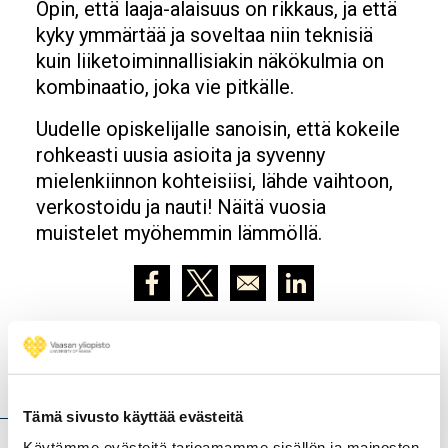
Opin, että laaja-alaisuus on rikkaus, ja että
kyky ymmärtää ja soveltaa niin teknisiä
kuin liiketoiminnallisiakin näkökulmia on
kombinaatio, joka vie pitkälle.
Uudelle opiskelijalle sanoisin, että kokeile
rohkeasti uusia asioita ja syvenny
mielenkiinnon kohteisiisi, lähde vaihtoon,
verkostoidu ja nauti! Näitä vuosia
muistelet myöhemmin lämmöllä.
Opens in a new window
Opens in a new window
Opens in a new wind
Lue nämäkin
Tämä sivusto käyttää evästeitä
Käytämme evästeitä tarjoamamme sisällön ja mainosten